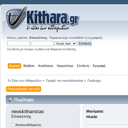
Καλώς ορίσατε,
Επισκέπτης
. Παρακαλούμε
συνδεθείτε
ή
εγγραφείτε
.
Σύνδεση με όνομα, κωδικό και διάρκεια σύνδεσης
Αρχική
Βοήθεια
Αναζήτηση
Ημερολόγιο
Σύνδεση
Εγγραφή
Το Στέκι των Κιθαρωδών
»
Προφίλ του neoskitharistas
»
Περίληψη
Πληροφορίες προφίλ
Περίληψη
neoskitharistas 
Μηνύματα:
Επισκέπτης
Ηλικία:
Αποσυνδεδεμένος