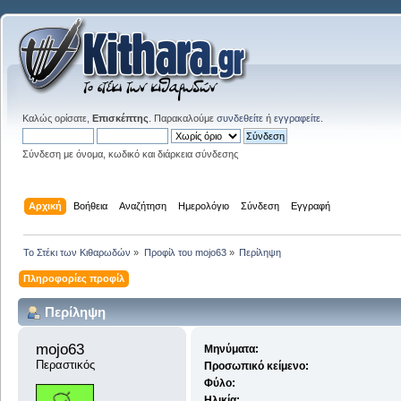
Καλώς ορίσατε,
Επισκέπτης
. Παρακαλούμε
συνδεθείτε
ή
εγγραφείτε
.
Σύνδεση με όνομα, κωδικό και διάρκεια σύνδεσης
Αρχική
Βοήθεια
Αναζήτηση
Ημερολόγιο
Σύνδεση
Εγγραφή
Το Στέκι των Κιθαρωδών
»
Προφίλ του mojo63
»
Περίληψη
Πληροφορίες προφίλ
Περίληψη
mojo63 
Μηνύματα:
Περαστικός
Προσωπικό κείμενο:
Φύλο:
Ηλικία: