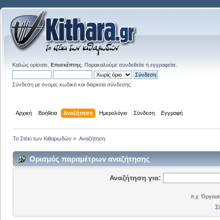
Καλώς ορίσατε,
Επισκέπτης
. Παρακαλούμε
συνδεθείτε
ή
εγγραφείτε
.
Σύνδεση με όνομα, κωδικό και διάρκεια σύνδεσης
Αρχική
Βοήθεια
Αναζήτηση
Ημερολόγιο
Σύνδεση
Εγγραφή
Το Στέκι των Κιθαρωδών
»
Αναζήτηση
Ορισμός παραμέτρων αναζήτησης
Αναζήτηση για:
π.χ.
Όργουελ
Σ