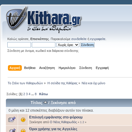
Καλώς ορίσατε,
Επισκέπτης
. Παρακαλούμε
συνδεθείτε
ή
εγγραφείτε
.
Σύνδεση με όνομα, κωδικό και διάρκεια σύνδεσης
Αρχική
Βοήθεια
Αναζήτηση
Ημερολόγιο
Σύνδεση
Εγγραφή
Το Στέκι των Κιθαρωδών
»
Η σελίδα της Κιθάρας
»
Νέα και όχι μόνο
Σελίδες: [
1
]
2
3
4
...
8
Κάτω
Τίτλος
/
Ξεκίνησε από
0 μέλη και 12 επισκέπτες διαβάζουν αυτόν τον πίνακα.
Επιλογή εμφάνισης στο φόρουμ
Ξεκίνησε από
Ο Νέος Κιθαρωδός
«
1
2
»
Όροι χρήσης για τις Αγγελίες