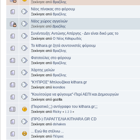
Ξεκίνησε από
Βραζίλης
Νέος πίνακας στο φόρουμ
Ξεκίνησε από
Βραζίλης
Νέος χώρος αγγελιών
Ξεκίνησε από
Βραζίλης
Συνέντευξη: Αντώνης Απέργης - Δεν είναι δικό μας το
Ξεκίνησε από
Ο Νέος Κιθαρωδός
Το kithara.gr ζητά συντονιστές φόρουμ
Ξεκίνησε από
Βραζίλης
Φατσούλες στο φόρουμ
Ξεκίνησε από
Βραζίλης
Χάρτης μελών
Ξεκίνησε από
Βραζίλης
"ΚΥΠΡΟΣ" Μπλουζάκια kithara.gr
Ξεκίνησε από
leondios
''Κουλτούρα να φύγουμε''-Περί ΑΕΠΙ και Δημιουργών
Ξεκίνησε από gozilla
(Πειρατικό;;;) αντίγραφο του kithara.gr;;;
Ξεκίνησε από
Ricky
«
1
2
3
»
(ΠΡΟ-) ΠΑΡΑΓΓΕΛΙΑ KITHARA.GR CD
Ξεκίνησε από
dshakes
... Εγώ θα στέλνω ...
Ξεκίνησε από
Πέτροc