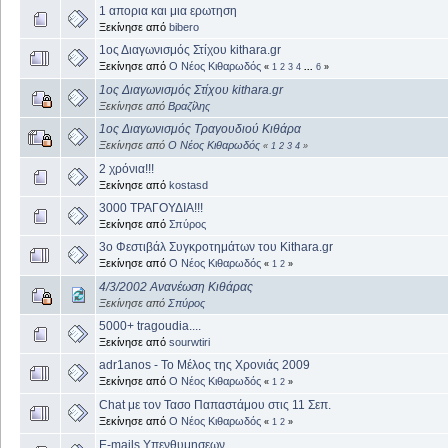
1 απορια και μια ερωτηση
Ξεκίνησε από
bibero
1ος Διαγωνισμός Στίχου kithara.gr
Ξεκίνησε από
Ο Νέος Κιθαρωδός
«
1
2
3
4
...
6
»
1ος Διαγωνισμός Στίχου kithara.gr
Ξεκίνησε από
Βραζίλης
1ος Διαγωνισμός Τραγουδιού Κιθάρα
Ξεκίνησε από
Ο Νέος Κιθαρωδός
«
1
2
3
4
»
2 χρόνια!!!
Ξεκίνησε από
kostasd
3000 ΤΡΑΓΟΥΔΙΑ!!!
Ξεκίνησε από
Σπύρος
3o Φεστιβάλ Συγκροτημάτων του Kithara.gr
Ξεκίνησε από
Ο Νέος Κιθαρωδός
«
1
2
»
4/3/2002 Ανανέωση Κιθάρας
Ξεκίνησε από
Σπύρος
5000+ tragoudia....
Ξεκίνησε από
sourwtiri
adr1anos - Το Μέλος της Χρονιάς 2009
Ξεκίνησε από
Ο Νέος Κιθαρωδός
«
1
2
»
Chat με τον Τασο Παπαστάμου στις 11 Σεπ.
Ξεκίνησε από
Ο Νέος Κιθαρωδός
«
1
2
»
E-mails Yπενθυμησεων