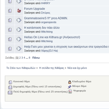
Ξεκίνησε από
H4RRY
Forum Upgrade
Ξεκίνησε από
Σπύρος
GrammatoseireS !!!* pros ADMIN.
Ξεκίνησε από
organopextis
H κατάσταση δεν πάει άλλο
Ξεκίνησε από
Witchking
Hellas On Line και Kithara.gr (Ανήκουστο!)
Ξεκίνησε από
Witchking
Help:Γιατι μου χανεται η στιχοιση των ακκόρντων στα τραγούδια
Ξεκίνησε από
Χάρης(DJ Ha)
Σελίδες: [
1
]
2
3
4
...
8
Πάνω
Το Στέκι των Κιθαρωδών
»
Η σελίδα της Κιθάρας
»
Νέα και όχι μόνο
Κανονικό θέμα
Κλειδωμένο θέμα
Μόνιμο θέμα
Δημοφιλές θέμα (Πάνω από 15 απαντήσεις)
Ψηφοφορία
Πολύ δημοφιλές θέμα (Πάνω από 25 απαντήσεις)