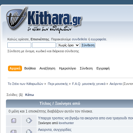
Καλώς ορίσατε,
Επισκέπτης
. Παρακαλούμε
συνδεθείτε
ή
εγγραφείτε
.
Σύνδεση με όνομα, κωδικό και διάρκεια σύνδεσης
Αρχική
Βοήθεια
Αναζήτηση
Ημερολόγιο
Σύνδεση
Εγγραφή
Το Στέκι των Κιθαρωδών
»
Περι μουσικής
»
F.A.Q. μουσικής γενικά
»
Ακόρντα
(Συντο
Σελίδες: [
1
]
Κάτω
Τίτλος
/
Ξεκίνησε από
0 μέλη και 1 επισκέπτης διαβάζουν αυτόν τον πίνακα.
Υπαρχει τροπος να βγαζω τα ακορντα απο ενα τραγουδι π
Ξεκίνησε από
lovehunter
Ακορντα, συγχoρδίες