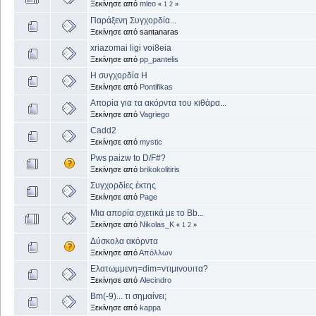
Ξεκίνησε από
mleo
«
1
2
»
Παράξενη Συγχορδία...
Ξεκίνησε από santanaras
xriazomai ligi voi8eia
Ξεκίνησε από
pp_pantelis
Η συγχορδία H
Ξεκίνησε από
Pontifikas
Απορία για τα ακόρντα του κιθάρα...
Ξεκίνησε από
Vagriego
Cadd2
Ξεκίνησε από
mystic
Pws paizw to D/F#?
Ξεκίνησε από
brikokolitiris
Συγχορδίες έκτης
Ξεκίνησε από
Page
Μια απορία σχετικά με το Bb...
Ξεκίνησε από
Nikolas_K
«
1
2
»
Δύσκολα ακόρντα
Ξεκίνησε από
Απόλλων
Ελατωμμενη=dim=ντιμινουιτα?
Ξεκίνησε από
Alecindro
Bm(-9)... τι σημαίνει;
Ξεκίνησε από
kappa