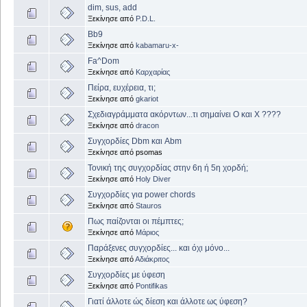
dim, sus, add
Ξεκίνησε από
P.D.L.
Bb9
Ξεκίνησε από
kabamaru-x-
Fa^Dom
Ξεκίνησε από
Καρχαρίας
Πείρα, ευχέρεια, τι;
Ξεκίνησε από
gkariot
Σχεδιαγράμματα ακόρντων...τι σημαίνει Ο και Χ ????
Ξεκίνησε από
dracon
Συγχορδίες Dbm και Abm
Ξεκίνησε από psomas
Τονική της συγχορδίας στην 6η ή 5η χορδή;
Ξεκίνησε από
Holy Diver
Συγχορδίες για power chords
Ξεκίνησε από
Stauros
Πως παίζονται οι πέμπτες;
Ξεκίνησε από
Μάριος
Παράξενες συγχορδίες... και όχι μόνο...
Ξεκίνησε από
Αδιάκριτος
Συγχορδίες με ύφεση
Ξεκίνησε από
Pontifikas
Γιατί άλλοτε ώς δίεση και άλλοτε ως ύφεση?