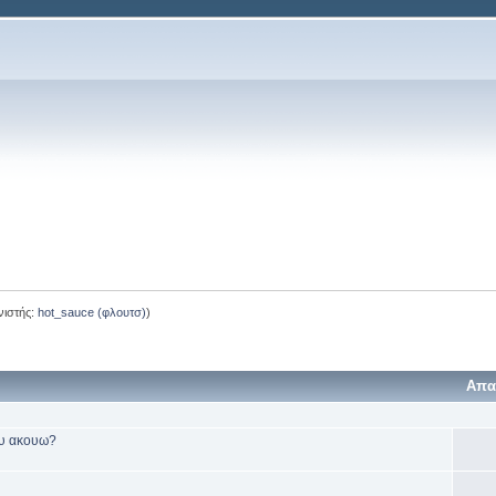
νιστής:
hot_sauce (φλουτσ)
)
Απα
ου ακουω?