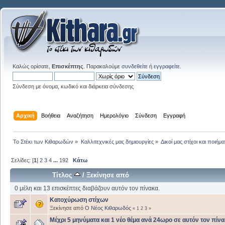
Καλώς ορίσατε,
Επισκέπτης
. Παρακαλούμε
συνδεθείτε
ή
εγγραφείτε
.
Σύνδεση με όνομα, κωδικό και διάρκεια σύνδεσης
Αρχική
Βοήθεια
Αναζήτηση
Ημερολόγιο
Σύνδεση
Εγγραφή
Το Στέκι των Κιθαρωδών
»
Καλλιτεχνικές μας δημιουργίες
»
Δικοί μας στίχοι και ποιήμα
Σελίδες: [
1
]
2
3
4
...
192
Κάτω
Τίτλος
/
Ξεκίνησε από
0 μέλη και 13 επισκέπτες διαβάζουν αυτόν τον πίνακα.
Κατοχύρωση στίχων
Ξεκίνησε από
Ο Νέος Κιθαρωδός
«
1
2
3
»
Μέχρι 5 μηνύματα και 1 νέο θέμα ανά 24ωρο σε αυτόν τον πίνα