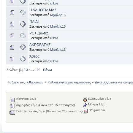
Ξεκίνησε από
ivikos
Η ΑΛΗΘΕΙΑ ΜΑΣ
Ξεκίνησε από
Μιχάλης13
ΠΑΙΔΙ
Ξεκίνησε από
Μιχάλης13
PC+Ερωτες
Ξεκίνησε από
ivikos
ΑΚΡΟΒΑΤΗΣ
Ξεκίνησε από
Μιχάλης13
Άστρα
Ξεκίνησε από
ivikos
Σελίδες: [
1
]
2
3
4
...
192
Πάνω
Το Στέκι των Κιθαρωδών
»
Καλλιτεχνικές μας δημιουργίες
»
Δικοί μας στίχοι και ποιήμα
Κανονικό θέμα
Κλειδωμένο θέμα
Μόνιμο θέμα
Δημοφιλές θέμα (Πάνω από 15 απαντήσεις)
Ψηφοφορία
Πολύ δημοφιλές θέμα (Πάνω από 25 απαντήσεις)