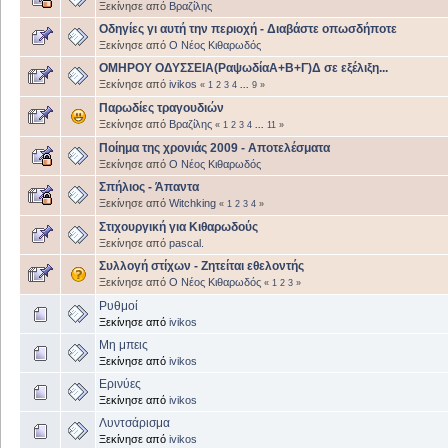
Ξεκίνησε από
Βραζίλης
Οδηγίες γι αυτή την περιοχή - Διαβάστε οπωσδήποτε
Ξεκίνησε από
Ο Νέος Κιθαρωδός
ΟΜΗΡΟΥ ΟΔΥΣΣΕΙΑ(ΡαψωδίαΑ+Β+Γ)Δ σε εξέλιξη...
Ξεκίνησε από
ivikos
«
1
2
3
4
...
9
»
Παρωδίες τραγουδιών
Ξεκίνησε από
Βραζίλης
«
1
2
3
4
...
11
»
Ποίημα της χρονιάς 2009 - Αποτελέσματα
Ξεκίνησε από
Ο Νέος Κιθαρωδός
Σπήλιος - Άπαντα
Ξεκίνησε από
Witchking
«
1
2
3
4
»
Στιχουργική για Κιθαρωδούς
Ξεκίνησε από
pascal.
Συλλογή στίχων - Ζητείται εθελοντής
Ξεκίνησε από
Ο Νέος Κιθαρωδός
«
1
2
3
»
Ρυθμοί
Ξεκίνησε από
ivikos
Μη μπεις
Ξεκίνησε από
ivikos
Ερινύες
Ξεκίνησε από
ivikos
Λυντσάρισμα
Ξεκίνησε από
ivikos