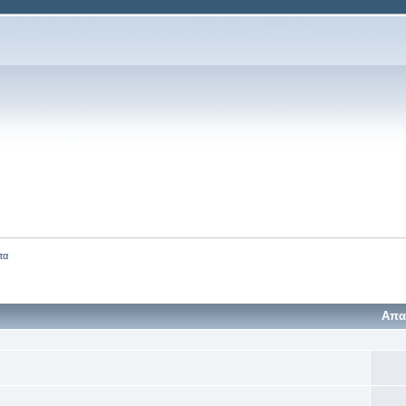
τα
Απα