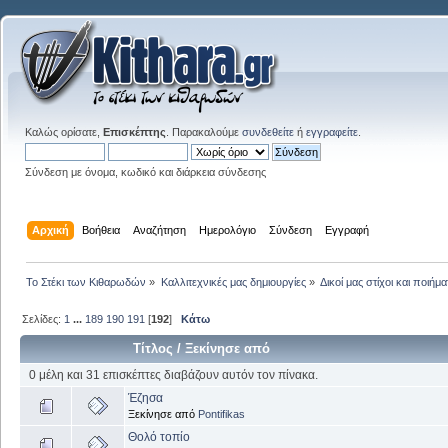
Καλώς ορίσατε,
Επισκέπτης
. Παρακαλούμε
συνδεθείτε
ή
εγγραφείτε
.
Σύνδεση με όνομα, κωδικό και διάρκεια σύνδεσης
Αρχική
Βοήθεια
Αναζήτηση
Ημερολόγιο
Σύνδεση
Εγγραφή
Το Στέκι των Κιθαρωδών
»
Καλλιτεχνικές μας δημιουργίες
»
Δικοί μας στίχοι και ποιήμα
Σελίδες:
1
...
189
190
191
[
192
]
Κάτω
Τίτλος
/
Ξεκίνησε από
0 μέλη και 31 επισκέπτες διαβάζουν αυτόν τον πίνακα.
Έζησα
Ξεκίνησε από
Pontifikas
Θολό τοπίο