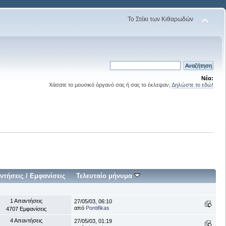
Το Στέκι των Κιθαρωδών
Νέα:
Χάσατε το μουσικό όργανό σας ή σας το έκλεψαν;
Δηλώστε το εδώ!
ντήσεις
/
Εμφανίσεις
Τελευταίο μήνυμα
1 Απαντήσεις
27/05/03, 06:10
από
Pontifikas
4707 Εμφανίσεις
4 Απαντήσεις
27/05/03, 01:19