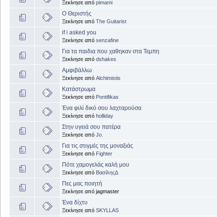
Ξεκίνησε από
pimami
Ο Θεριστής
Ξεκίνησε από
The Guitarist
if i asked you
Ξεκίνησε από
senzafine
Για τα παιδια που χαθηκαν στα Τεμπη
Ξεκίνησε από
dshakes
Αμφιβάλλω
Ξεκίνησε από
Alchimistis
Κατάστρωμα
Ξεκίνησε από
Pontifikas
Ένα φιλί δικό σου λαχταρούσα
Ξεκίνησε από
holliday
Στην υγειά σου πατέρα
Ξεκίνησε από
Jo.
Για τις στιγμές της μοναξιάς
Ξεκίνησε από
Fighter
Πότε χαμογελάς καλή μου
Ξεκίνησε από
ΒασίληςΔ
Πες μας ποιητή
Ξεκίνησε από jagmaster
Ένα δίχτυ
Ξεκίνησε από
SKYLLAS