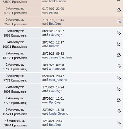
από
bobkatsionis
63509 Εμφανίσεις
0 Απαντήσεις
01/04/07, 22:00
από
parlats
60786 Εμφανίσεις
0 Απαντήσεις
21/11/06, 13:43
από
Βραζίλης
62595 Εμφανίσεις
0 Απαντήσεις
06/12/25, 18:37
από
Γιάννης Σ.
9982 Εμφανίσεις
0 Απαντήσεις
29/07/25, 12:17
από
Ιππέας
10021 Εμφανίσεις
2 Απαντήσεις
20/03/25, 09:33
από
James Basdanis
18758 Εμφανίσεις
2 Απαντήσεις
10/12/24, 09:08
από
armagedon
9733 Εμφανίσεις
0 Απαντήσεις
05/10/24, 20:47
από
mad_nassos
7771 Εμφανίσεις
2 Απαντήσεις
17/08/24, 14:24
από
Γιάννης Σ.
8903 Εμφανίσεις
1 Απαντήσεις
25/06/24, 12:01
από
Βραζίλης
7776 Εμφανίσεις
8 Απαντήσεις
23/05/24, 16:48
από
UnderGround
15521 Εμφανίσεις
45 Απαντήσεις
12/04/24, 20:41
από
Βραζίλης
33644 Εμφανίσεις