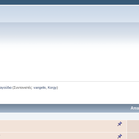
ραγούδια
(Συντονιστές:
vangelis
,
Korgy
)
Απα
r