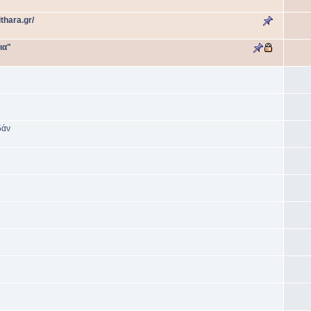
thara.gr/
ια"
δάν