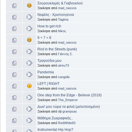
Σουρουκλεμές & Γιαβουκλού
Ξεκίνησε από
mad_nassos
Νεφέλη - Χριστούγεννα
Ξεκίνησε από
Tagima
How to get rich
Ξεκίνησε από
Νίκος
9 + 7 = 8
Ξεκίνησε από
mad_nassos
Riot in the Streets (punk)
Ξεκίνησε από
Γιάννης Σ.
Τραγούδια μου
Ξεκίνησε από
atreu73
Pandemia
Ξεκίνησε από
vangelis
LEFT | RIGHT
Ξεκίνησε από
mad_nassos
One step from the Edge - Believe (2018)
Ξεκίνησε από
The_Emperor
Δωσ' μου τώρα τα φιλιά (μελοποιημένο)
Ξεκίνησε από
diji grampsas
Μάθημα Ζωγραφικής..
Ξεκίνησε από
RedWhite83
Instrumental Hip Hop?