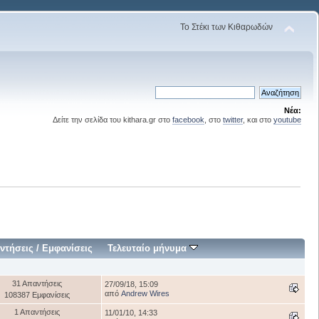
Το Στέκι των Κιθαρωδών
Νέα:
Δείτε την σελίδα του kithara.gr στο
facebook
, στο
twitter
, και στο
youtube
ντήσεις
/
Εμφανίσεις
Τελευταίο μήνυμα
31 Απαντήσεις
27/09/18, 15:09
από
Andrew Wires
108387 Εμφανίσεις
1 Απαντήσεις
11/01/10, 14:33