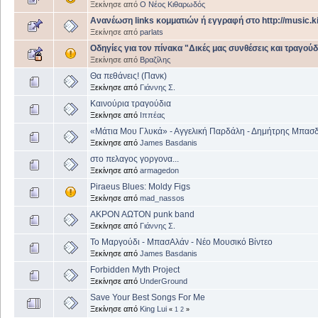
Ξεκίνησε από
Ο Νέος Κιθαρωδός
Ανανέωση links κομματιών ή εγγραφή στο http://music.ki
Ξεκίνησε από
parlats
Οδηγίες για τον πίνακα "Δικές μας συνθέσεις και τραγούδ
Ξεκίνησε από
Βραζίλης
Θα πεθάνεις! (Πανκ)
Ξεκίνησε από
Γιάννης Σ.
Καινούρια τραγούδια
Ξεκίνησε από
Ιππέας
«Μάτια Μου Γλυκά» - Αγγελική Παρδάλη - Δημήτρης Μπασ
Ξεκίνησε από
James Basdanis
στο πελαγος γοργονα...
Ξεκίνησε από
armagedon
Piraeus Blues: Moldy Figs
Ξεκίνησε από
mad_nassos
ΑΚΡΟΝ ΑΩΤΟΝ punk band
Ξεκίνησε από
Γιάννης Σ.
Το Μαργούδι - ΜπασΑλάν - Νέο Μουσικό Βίντεο
Ξεκίνησε από
James Basdanis
Forbidden Myth Project
Ξεκίνησε από
UnderGround
Save Your Best Songs For Me
Ξεκίνησε από
King Lui
«
1
2
»