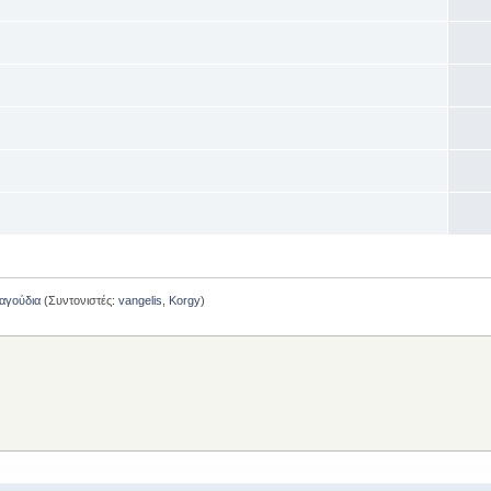
ραγούδια
(Συντονιστές:
vangelis
,
Korgy
)