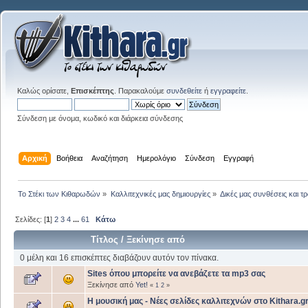
Καλώς ορίσατε,
Επισκέπτης
. Παρακαλούμε
συνδεθείτε
ή
εγγραφείτε
.
Σύνδεση με όνομα, κωδικό και διάρκεια σύνδεσης
Αρχική
Βοήθεια
Αναζήτηση
Ημερολόγιο
Σύνδεση
Εγγραφή
Το Στέκι των Κιθαρωδών
»
Καλλιτεχνικές μας δημιουργίες
»
Δικές μας συνθέσεις και τ
Σελίδες: [
1
]
2
3
4
...
61
Κάτω
Τίτλος
/
Ξεκίνησε από
0 μέλη και 16 επισκέπτες διαβάζουν αυτόν τον πίνακα.
Sites όπου μπορείτε να ανεβάζετε τα mp3 σας
Ξεκίνησε από
Yet!
«
1
2
»
Η μουσική μας - Νέες σελίδες καλλιτεχνών στο Kithara.g