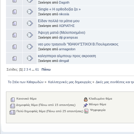
Ξεκίνησε από
Dagoth
Single « Η ορθοδοξία ζει »
Ξεκίνησε από
nikosla
Είδαν πολλά τα μάτια μου
Ξεκίνησε από
ΧΩΡΙΑΤΗΣ
Άψυχη ματιά (Μελοποιημένο)
Ξεκίνησε από
diji grampsas
νεο μου τραγουδι "ΙΘΑΚΗ"ΣΤΙΧΟΙ Β.Πουλιμενακος
Ξεκίνησε από
armagedon
καλησπερα αλμπουμ προς ακροαση
Ξεκίνησε από
dimgall
Σελίδες: [
1
]
2
3
4
...
61
Πάνω
Το Στέκι των Κιθαρωδών
»
Καλλιτεχνικές μας δημιουργίες
»
Δικές μας συνθέσεις και τ
Κανονικό θέμα
Κλειδωμένο θέμα
Μόνιμο θέμα
Δημοφιλές θέμα (Πάνω από 15 απαντήσεις)
Ψηφοφορία
Πολύ δημοφιλές θέμα (Πάνω από 25 απαντήσεις)