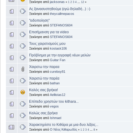
Ξεκίνησε από
jacksonas
«
1
2
3
4
...
12
»
Ας ξανασυστηθούμε (εγώ δηλαδή...) :-)
Ξεκίνησε από
theycallmepacos
''ειδοποίηση''
Ξεκίνησε από
STEFANOS604
Επισήμανση για τα video
Ξεκίνησε από
STEFANOS604
Τους χαιρετισμούς μου
Ξεκίνησε από
kostask106
Πρόβλημα με την εγγραφή νέων μελών
Ξεκίνησε από
Guitar Fan
Χαιρετω την παρεα
Ξεκίνησε από
cureboy81
Χαιρετώ την παρέα
Ξεκίνησε από
bathan
Καλός σας βρήκα!
Ξεκίνησε από
Aellistas12
Επίπεδο χρηστών του kithara...
Ξεκίνησε από
vegos
Καλώς σας βρήκα
Ξεκίνησε από
Ishmael
Χαρακτηρίστε το Κιθάρα με μια-δυο λέξεις...
Ξεκίνησε από
Ο Νέος Κιθαρωδός
«
1
2
3
4
...
8
»