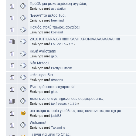
Πρόβλημα με καταχώριση αγγελίας
Ξεκίνησε από
astralation
"Εφυγε" το μελος Tug.
Ξεκίνησε από
freemind
Παλιός, πολύ παλιός, αρχαίος!
Ξεκίνησε από
kostasd
2010 KITHARA.GR !!!!!!! ΚΑΛΗ ΧΡΟΝΙΑΑΑΑΑΑΑΑΑ!!!!!!!
Ξεκίνησε από
Lo.Lee.Ta
«
1
2
»
Καλή Ανάσταση!
Ξεκίνησε από
gkou
Νέο Μέλος!!
Ξεκίνησε από
PrettyGuitarist
καλημερουδια
Ξεκίνησε από
diwattos
Ένα τεράααστιο ευχαριστώ!
Ξεκίνησε από
gkou
ποιοι ειναι οι αγαπημενοι σας συμφορουμιτες
Ξεκίνησε από
taxfreesax
«
1
2
3
»
μια ακόμα απορία για όλους τους συντονιστές και οχι μό
Ξεκίνησε από
jacid33
Welcome!
Ξεκίνησε από
Takamine
Τί είναι για μένα το Chat...