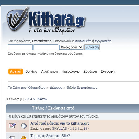
Καλώς ορίσατε,
Επισκέπτης
. Παρακαλούμε
συνδεθείτε
ή
εγγραφείτε
.
Σύνδεση με όνομα, κωδικό και διάρκεια σύνδεσης
Αρχική
Βοήθεια
Αναζήτηση
Ημερολόγιο
Σύνδεση
Εγγραφή
Το Στέκι των Κιθαρωδών
»
Διάφορα
»
Βιβλίο Εντυπώσεων
Σελίδες: [
1
]
2
3
4
5
Κάτω
Τίτλος
/
Ξεκίνησε από
0 μέλη και 10 επισκέπτες διαβάζουν αυτόν τον πίνακα.
Από πού μάθατε για το kithara.gr;
Ξεκίνησε από
SKYLLAS
«
1
2
3
4
...
14
»
Τι μας τη δίνει στο Site?