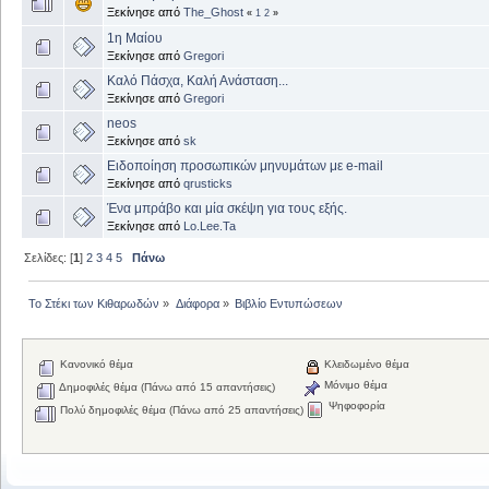
Ξεκίνησε από
The_Ghost
«
1
2
»
1η Μαίου
Ξεκίνησε από
Gregori
Καλό Πάσχα, Καλή Ανάσταση...
Ξεκίνησε από
Gregori
neos
Ξεκίνησε από
sk
Ειδοποίηση προσωπικών μηνυμάτων με e-mail
Ξεκίνησε από
qrusticks
Ένα μπράβο και μία σκέψη για τους εξής.
Ξεκίνησε από
Lo.Lee.Ta
Σελίδες: [
1
]
2
3
4
5
Πάνω
Το Στέκι των Κιθαρωδών
»
Διάφορα
»
Βιβλίο Εντυπώσεων
Κανονικό θέμα
Κλειδωμένο θέμα
Μόνιμο θέμα
Δημοφιλές θέμα (Πάνω από 15 απαντήσεις)
Ψηφοφορία
Πολύ δημοφιλές θέμα (Πάνω από 25 απαντήσεις)