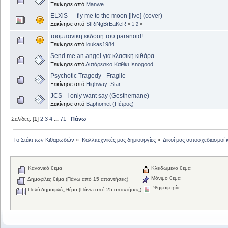
Ξεκίνησε από
Manwe
ELXiS --- fly me to the moon [live] (cover)
Ξεκίνησε από
StRiNgBrEaKeR
«
1
2
»
τσομπανικη εκδοση του paranoid!
Ξεκίνησε από
loukas1984
Send me an angel για κλασική κιθάρα
Ξεκίνησε από
Αυτάρεσκο Καθίκι Isnogood
Psychotic Tragedy - Fragile
Ξεκίνησε από
Highway_Star
JCS - I only want say (Gesthemane)
Ξεκίνησε από
Baphomet (Πέτρος)
Σελίδες: [
1
]
2
3
4
...
71
Πάνω
Το Στέκι των Κιθαρωδών
»
Καλλιτεχνικές μας δημιουργίες
»
Δικοί μας αυτοσχεδιασμοί 
Κανονικό θέμα
Κλειδωμένο θέμα
Μόνιμο θέμα
Δημοφιλές θέμα (Πάνω από 15 απαντήσεις)
Ψηφοφορία
Πολύ δημοφιλές θέμα (Πάνω από 25 απαντήσεις)