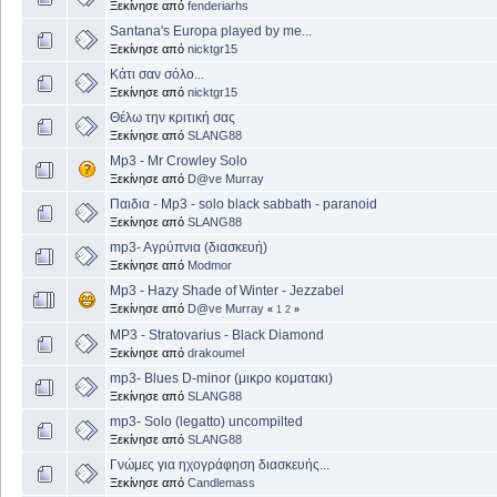
Ξεκίνησε από
fenderiarhs
Santana's Europa played by me...
Ξεκίνησε από
nicktgr15
Κάτι σαν σόλο...
Ξεκίνησε από
nicktgr15
Θέλω την κριτική σας
Ξεκίνησε από
SLANG88
Mp3 - Mr Crowley Solo
Ξεκίνησε από
D@ve Murray
Παιδια - Mp3 - solo black sabbath - paranoid
Ξεκίνησε από
SLANG88
mp3- Aγρύπνια (διασκευή)
Ξεκίνησε από
Modmor
Mp3 - Hazy Shade of Winter - Jezzabel
Ξεκίνησε από
D@ve Murray
«
1
2
»
MP3 - Stratovarius - Black Diamond
Ξεκίνησε από
drakoumel
mp3- Blues D-minor (μικρο κοματακι)
Ξεκίνησε από
SLANG88
mp3- Solo (legatto) uncompilted
Ξεκίνησε από
SLANG88
Γνώμες για ηχογράφηση διασκευής...
Ξεκίνησε από
Candlemass