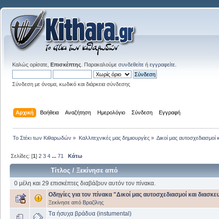
Καλώς ορίσατε,
Επισκέπτης
. Παρακαλούμε
συνδεθείτε
ή
εγγραφείτε
.
Σύνδεση με όνομα, κωδικό και διάρκεια σύνδεσης
Αρχική
Βοήθεια
Αναζήτηση
Ημερολόγιο
Σύνδεση
Εγγραφή
Το Στέκι των Κιθαρωδών
»
Καλλιτεχνικές μας δημιουργίες
»
Δικοί μας αυτοσχεδιασμοί 
Σελίδες: [
1
]
2
3
4
...
71
Κάτω
Τίτλος
/
Ξεκίνησε από
0 μέλη και 29 επισκέπτες διαβάζουν αυτόν τον πίνακα.
Οδηγίες για τον πίνακα "Δικοί μας αυτοσχεδιασμοί και διασκε
Ξεκίνησε από
Βραζίλης
Tα ήσυχα βράδυα (instumental)