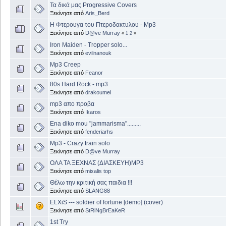
Τα δικά μας Progressive Covers
Ξεκίνησε από
Aris_Berd
Η Φτερουγα του Πτεροδακτυλου - Mp3
Ξεκίνησε από
D@ve Murray
«
1
2
»
Iron Maiden - Τropper solo...
Ξεκίνησε από
evilnanouk
Mp3 Creep
Ξεκίνησε από
Feanor
80s Hard Rock - mp3
Ξεκίνησε από
drakoumel
mp3 απο προβα
Ξεκίνησε από
Ikaros
Ena diko mou "jammarisma".........
Ξεκίνησε από
fenderiarhs
Mp3 - Crazy train solo
Ξεκίνησε από
D@ve Murray
ΟΛΑ ΤΑ ΞΕΧΝΑΣ (ΔΙΑΣΚΕΥΗ)MP3
Ξεκίνησε από
mixalis top
Θέλω την κριτική σας παιδια !!!
Ξεκίνησε από
SLANG88
ELXiS --- soldier of fortune [demo] (cover)
Ξεκίνησε από
StRiNgBrEaKeR
1st Try