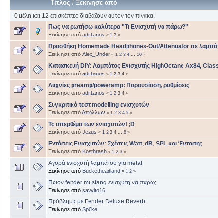
Τίτλος
/
Ξεκίνησε από
0 μέλη και 12 επισκέπτες διαβάζουν αυτόν τον πίνακα.
Πως να ρωτήσω καλύτερα "Τι Ενισχυτή να πάρω?"
Ξεκίνησε από
adr1anos
«
1
2
»
Προσθήκη Homemade Headphones-Out/Attenuator σε λαμπάτ
Ξεκίνησε από
Alex_Under
«
1
2
3
4
...
10
»
Κατασκευή DIY: Λαμπάτος Ενισχυτής HighOctane Ax84, Class
Ξεκίνησε από
adr1anos
«
1
2
3
4
»
Λυχνίες preamp/poweramp: Παρουσίαση, ρυθμίσεις
Ξεκίνησε από
adr1anos
«
1
2
3
4
»
Συγκριτικό τεστ modelling ενισχυτών
Ξεκίνησε από
Απόλλων
«
1
2
3
4
5
»
Το υπερθέμα των ενισχυτών! ;D
Ξεκίνησε από
Jezus
«
1
2
3
4
...
8
»
Εντάσεις Ενισχυτών: Σχέσεις Watt, dB, SPL και Έντασης
Ξεκίνησε από
Kosthrash
«
1
2
3
»
Αγορά ενισχυτή λαμπάτου για metal
Ξεκίνησε από
Bucketheadland
«
1
2
»
Ποιον fender mustang ενισχυτη να παρω;
Ξεκίνησε από
savvito16
Πρόβλημα με Fender Deluxe Reverb
Ξεκίνησε από
Sp0ke