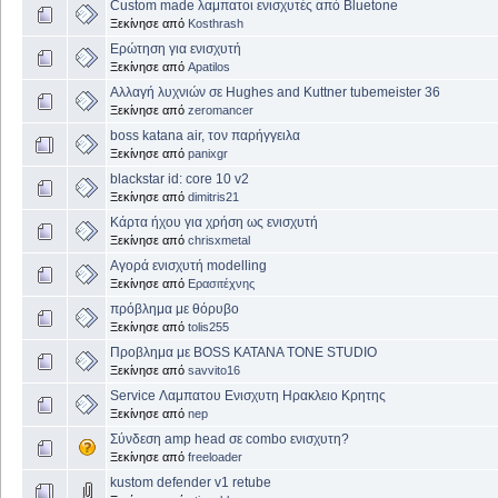
Custom made λαμπατοι ενισχυτές από Bluetone
Ξεκίνησε από
Kosthrash
Ερώτηση για ενισχυτή
Ξεκίνησε από
Apatilos
Αλλαγή λυχνιών σε Hughes and Kuttner tubemeister 36
Ξεκίνησε από
zeromancer
boss katana air, τον παρήγγειλα
Ξεκίνησε από
panixgr
blackstar id: core 10 v2
Ξεκίνησε από
dimitris21
Κάρτα ήχου για χρήση ως ενισχυτή
Ξεκίνησε από
chrisxmetal
Αγορά ενισχυτή modelling
Ξεκίνησε από
Ερασιτέχνης
πρόβλημα με θόρυβο
Ξεκίνησε από
tolis255
Προβλημα με BOSS KATANA TONE STUDIO
Ξεκίνησε από
savvito16
Service Λαμπατου Ενισχυτη Ηρακλειο Κρητης
Ξεκίνησε από
nep
Σύνδεση amp head σε combo ενισχυτη?
Ξεκίνησε από
freeloader
kustom defender v1 retube