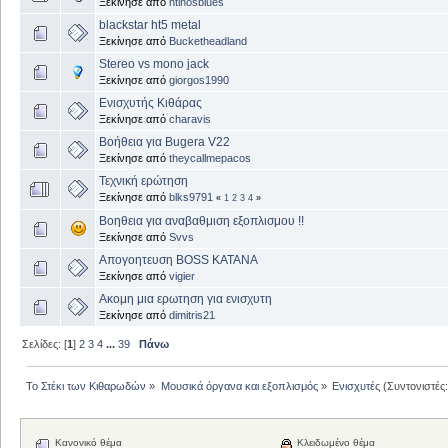
Ξεκίνησε από
ntinosblues
blackstar ht5 metal
Ξεκίνησε από
Bucketheadland
Stereo vs mono jack
Ξεκίνησε από
giorgos1990
Ενισχυτής Κιθάρας
Ξεκίνησε από
charavis
Βοήθεια για Bugera V22
Ξεκίνησε από
theycallmepacos
Τεχνική ερώτηση
Ξεκίνησε από
blks9791
«
1
2
3
4
»
Βοηθεια για αναβαθμιση εξοπλισμου !!
Ξεκίνησε από
Svvs
Απογοητευση BOSS KATANA
Ξεκίνησε από
vigier
Ακομη μια ερωτηση για ενισχυτη
Ξεκίνησε από
dimitris21
Σελίδες: [
1
]
2
3
4
...
39
Πάνω
Το Στέκι των Κιθαρωδών
»
Μουσικά όργανα και εξοπλισμός
»
Ενισχυτές
(Συντονιστές
Κανονικό θέμα
Κλειδωμένο θέμα