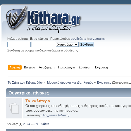
Καλώς ορίσατε,
Επισκέπτης
. Παρακαλούμε
συνδεθείτε
ή
εγγραφείτε
.
Σύνδεση με όνομα, κωδικό και διάρκεια σύνδεσης
Αρχική
Βοήθεια
Αναζήτηση
Ημερολόγιο
Σύνδεση
Εγγραφή
Το Στέκι των Κιθαρωδών
»
Μουσικά όργανα και εξοπλισμός
»
Ενισχυτές
(Συντονιστές
Θυγατρικοί πίνακες
Τα καλύτερα...
Οι πιο χρήσιμες και ενδιαφέρουσες συζητήσεις αυτής της κατηγορί
τους συντονιστές της κατηγορίας.
Συντονιστής:
hot_sauce (φλουτσ)
Σελίδες: [
1
]
2
3
4
...
39
Κάτω