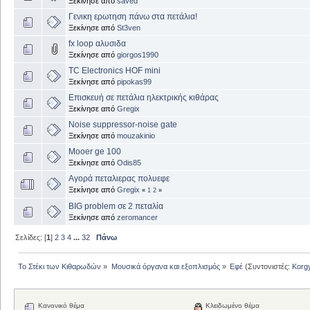
Ξεκίνησε από
saved
Γενικη ερωτηση πάνω στα πετάλια!
Ξεκίνησε από
St3ven
fx loop αλυσιδα
Ξεκίνησε από
giorgos1990
TC Electronics HOF mini
Ξεκίνησε από
pipokas99
Επισκευή σε πετάλια ηλεκτρικής κιθάρας
Ξεκίνησε από
Gregix
Noise suppressor-noise gate
Ξεκίνησε από
mouzakinio
Mooer ge 100
Ξεκίνησε από
Odis85
Αγορά πεταλιερας πολυεφε
Ξεκίνησε από
Gregix
«
1
2
»
BIG problem σε 2 πεταλία
Ξεκίνησε από
zeromancer
Σελίδες: [
1
]
2
3
4
...
32
Πάνω
Το Στέκι των Κιθαρωδών
»
Μουσικά όργανα και εξοπλισμός
»
Εφέ
(Συντονιστές:
Korg
Κανονικό θέμα
Κλειδωμένο θέμα