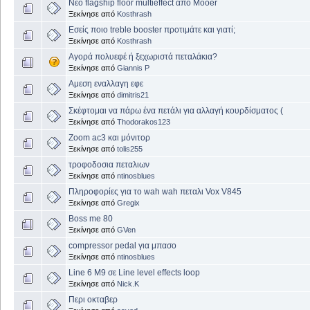
Νέο flagship floor multieffect από Mooer
Ξεκίνησε από
Kosthrash
Εσείς ποιο treble booster προτιμάτε και γιατί;
Ξεκίνησε από
Kosthrash
Αγορά πολυεφέ ή ξεχωριστά πεταλάκια?
Ξεκίνησε από
Giannis P
Αμεση εναλλαγη εφε
Ξεκίνησε από
dimitris21
Σκέφτομαι να πάρω ένα πετάλι για αλλαγή κουρδίσματος (
Ξεκίνησε από
Thodorakos123
Zoom ac3 και μόνιτορ
Ξεκίνησε από
tolis255
τροφοδοσια πεταλιων
Ξεκίνησε από
ntinosblues
Πληροφορίες για το wah wah πεταλι Vox V845
Ξεκίνησε από
Gregix
Boss me 80
Ξεκίνησε από
GVen
compressor pedal για μπασο
Ξεκίνησε από
ntinosblues
Line 6 M9 σε Line level effects loop
Ξεκίνησε από
Nick.K
Περι οκταβερ