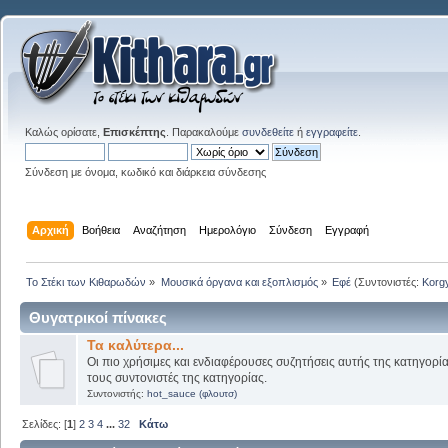
Καλώς ορίσατε,
Επισκέπτης
. Παρακαλούμε
συνδεθείτε
ή
εγγραφείτε
.
Σύνδεση με όνομα, κωδικό και διάρκεια σύνδεσης
Αρχική
Βοήθεια
Αναζήτηση
Ημερολόγιο
Σύνδεση
Εγγραφή
Το Στέκι των Κιθαρωδών
»
Μουσικά όργανα και εξοπλισμός
»
Εφέ
(Συντονιστές:
Korg
Θυγατρικοί πίνακες
Τα καλύτερα...
Οι πιο χρήσιμες και ενδιαφέρουσες συζητήσεις αυτής της κατηγορί
τους συντονιστές της κατηγορίας.
Συντονιστής:
hot_sauce (φλουτσ)
Σελίδες: [
1
]
2
3
4
...
32
Κάτω