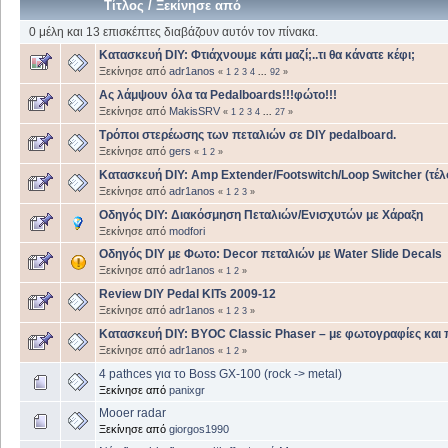
Τίτλος
/
Ξεκίνησε από
0 μέλη και 13 επισκέπτες διαβάζουν αυτόν τον πίνακα.
Κατασκευή DIY: Φτιάχνουμε κάτι μαζί;..τι θα κάνατε κέφι;
Ξεκίνησε από
adr1anos
«
1
2
3
4
...
92
»
Ας λάμψουν όλα τα Pedalboards!!!φώτο!!!
Ξεκίνησε από
MakisSRV
«
1
2
3
4
...
27
»
Τρόποι στερέωσης των πεταλιών σε DIY pedalboard.
Ξεκίνησε από
gers
«
1
2
»
Κατασκευή DIY: Amp Extender/Footswitch/Loop Switcher (τέλ
Ξεκίνησε από
adr1anos
«
1
2
3
»
Οδηγός DIY: Διακόσμηση Πεταλιών/Ενισχυτών με Χάραξη
Ξεκίνησε από
modfori
Οδηγός DIY με Φωτο: Decor πεταλιών με Water Slide Decals
Ξεκίνησε από
adr1anos
«
1
2
»
Review DIY Pedal KITs 2009-12
Ξεκίνησε από
adr1anos
«
1
2
3
»
Κατασκευή DIY: BYOC Classic Phaser – με φωτογραφίες και
Ξεκίνησε από
adr1anos
«
1
2
»
4 pathces για το Boss GX-100 (rock -> metal)
Ξεκίνησε από
panixgr
Mooer radar
Ξεκίνησε από
giorgos1990