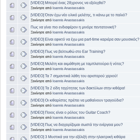
[VIDEO] Μπορεί ένας 28χρονος να εξελιχθεί?
Ξεκίνησε από
Ioannis Anastassakis
[VIDEO] Όταν έχω νέο υλικό μελέτης, τι κάνω με το παλιό?
Ξεκίνησε από
Ioannis Anastassakis
Πως να γίνει πιο ενδιαφέρον η μινόρε πεντατονική?
Ξεκίνησε από
Ioannis Anastassakis
[VIDEO] Είναι εφικτό να έχω μια part-time καριέρα σαν μουσικός?
Ξεκίνησε από
Ioannis Anastassakis
[VIDEO] Πως να βελτιωθώ στο Ear Training?
Ξεκίνησε από
Ioannis Anastassakis
[VIDEO] Μελέτη και εκμάθηση με ταμπλατούρα ή νότες?
Ξεκίνησε από
Ioannis Anastassakis
[VIDEO] Τα 7 σημαντικά λάθη του αριστερού χεριού!
Ξεκίνησε από
Ioannis Anastassakis
[VIDEO] Τα 2 είδη ταχύτητας των δακτύλων στην κιθάρα!
Ξεκίνησε από
Ioannis Anastassakis
[VIDEO] Οι κιθαρίστες πρέπει να μαθαίνουν τραγούδια?
Ξεκίνησε από
Ioannis Anastassakis
[VIDEO] Ποιος είναι ο ρόλος του Guitar Coach?
Ξεκίνησε από
Ioannis Anastassakis
[VIDEO] Πως να διαχειρίζομαι σωστά την ενέργεια μου?
Ξεκίνησε από
Ioannis Anastassakis
[VIDEO] 3 Μυστικά για την εξέλιξή στην ηλεκτρική κιθάρα