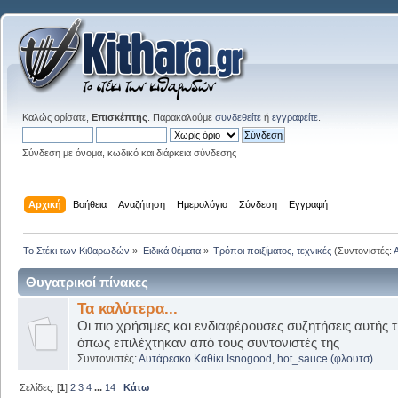
Καλώς ορίσατε,
Επισκέπτης
. Παρακαλούμε
συνδεθείτε
ή
εγγραφείτε
.
Σύνδεση με όνομα, κωδικό και διάρκεια σύνδεσης
Αρχική
Βοήθεια
Αναζήτηση
Ημερολόγιο
Σύνδεση
Εγγραφή
Το Στέκι των Κιθαρωδών
»
Ειδικά θέματα
»
Τρόποι παιξίματος, τεχνικές
(Συντονιστές:
Θυγατρικοί πίνακες
Τα καλύτερα...
Οι πιο χρήσιμες και ενδιαφέρουσες συζητήσεις αυτής τ
όπως επιλέχτηκαν από τους συντονιστές της
Συντονιστές:
Αυτάρεσκο Καθίκι Isnogood
,
hot_sauce (φλουτσ)
Σελίδες: [
1
]
2
3
4
...
14
Κάτω