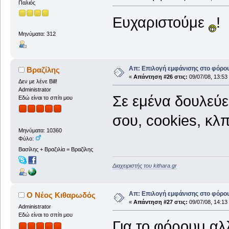
Παλιός
Ευχαριστούμε
!
Μηνύματα: 312
Απ: Επιλογή εμφάνισης στο φόρο
Βραζίλης
«
Απάντηση #26 στις:
09/07/08, 13:53
Δεν με λένε Bill!
Administrator
Σε εμένα δουλεύει
Εδώ είναι το σπίτι μου
σου, cookies, κλπ
Μηνύματα: 10360
Φύλο:
Βασίλης + Βραζιλία = Βραζίλης
Διαχειριστής του kithara.gr
Απ: Επιλογή εμφάνισης στο φόρο
Ο Νέος Κιθαρωδός
«
Απάντηση #27 στις:
09/07/08, 14:13
Administrator
Εδώ είναι το σπίτι μου
Για το φόρουμ αλ