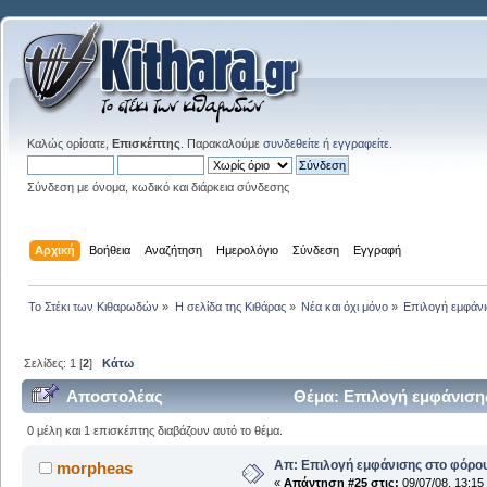
Καλώς ορίσατε,
Επισκέπτης
. Παρακαλούμε
συνδεθείτε
ή
εγγραφείτε
.
Σύνδεση με όνομα, κωδικό και διάρκεια σύνδεσης
Αρχική
Βοήθεια
Αναζήτηση
Ημερολόγιο
Σύνδεση
Εγγραφή
Το Στέκι των Κιθαρωδών
»
Η σελίδα της Κιθάρας
»
Νέα και όχι μόνο
»
Επιλογή εμφάν
Σελίδες:
1
[
2
]
Κάτω
Αποστολέας
Θέμα: Επιλογή εμφάνιση
0 μέλη και 1 επισκέπτης διαβάζουν αυτό το θέμα.
Απ: Επιλογή εμφάνισης στο φόρο
morpheas
«
Απάντηση #25 στις:
09/07/08, 13:15