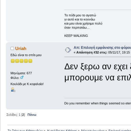
To πόδι μου το αγαπώ
γι αυτό και το κουνάω
και μου είναι χρήσιμο πολύ
όταν περπατάω...
KEEP WALKING
Απ: Επιλογή εμφάνισης στο φόρο
Uriah
«
Απάντηση #32 στις:
05/11/17, 19:15 
Εδώ είναι το σπίτι μου
Δεν ξερω αν εχει 
Μηνύματα: 677
μπορουμε να επιλ
Φύλο:
Κουλάδι με Κ κεφαλαίο!
Do you remember when things seemed so eter
Σελίδες:
1
[
2
]
Πάνω
Το Στέκι των Κιθαρωδών
»
Η σελίδα της Κιθάρας
»
Νέα και όχι μόνο
»
Επιλογή εμφάν