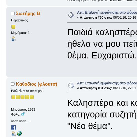
Feed my eyes, now you 've sewn them shut. Jes
Απ: Επιλογή εμφάνισης στο φόρο
Σωτήρης Β
«
Απάντηση #30 στις:
06/03/16, 20:16
Περαστικός
Παιδιά καλησπέρα
Μηνύματα: 1
ήθελα να μου πε
θέμα. Ευχαριστώ.
Απ: Επιλογή εμφάνισης στο φόρο
Καθόδιος (φλουτσ)
«
Απάντηση #31 στις:
06/03/16, 22:31
Εδώ είναι το σπίτι μου
Καλησπέρα και κ
Μηνύματα: 1563
κατηγορία συζητή
Φύλο:
άιντε άιντε....!
"Νέο θέμα".