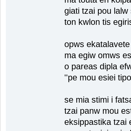
giati tzai pou lal
ton kwlon tis egir
opws ekatalavete 
ma egiw omws esin
o pareas dipla ef
''pe mou esiei tipo
se mia stimi i fatsa
tzai panw mou est
eksippastika tzai 