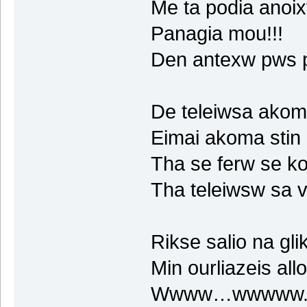
Me ta podia anoix
Panagia mou!!!
Den antexw pws p
De teleiwsa ako
Eimai akoma stin 
Tha se ferw se k
Tha teleiwsw sa v
Rikse salio na gli
Min ourliazeis allo
Wwww…wwwww.