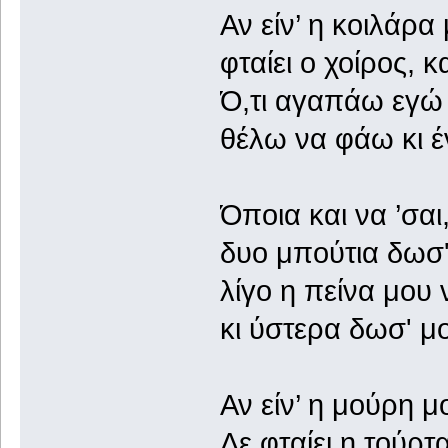
Αν είν’ η κοιλάρ
φταίει ο χοίρος, κ
Ό,τι αγαπάω εγώ 
θέλω να φάω κι έ
Όποια και να ’σαι
δυο μπούτια δωσ
λίγο η πείνα μου
κι ύστερα δωσ' μ
Αν είν’ η μούρη 
Δε φταίει η τούρτ