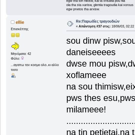
egw tha ton nikisw, kai ta xrisafia pou fila
ola tha sta xarisw, glentia tragoudia kai xorous
egw prwtos tha arxisw.
Re:Παρωδίες τραγουδιών
ellie
«
Απάντηση #37 στις:
18/06/03, 02:22
Επισκέπτης
sou dinw pisw,sou
daneiseeees
Μηνύματα: 42
Φύλο:
dwse mou pisw,dw
...αγαπω τον κοσμο ολο..κι αλλο
τοσο
xoflameee
na sou thimisw,ei
pws thes esu,pws
milameee!
............................
na tin petietai,na t