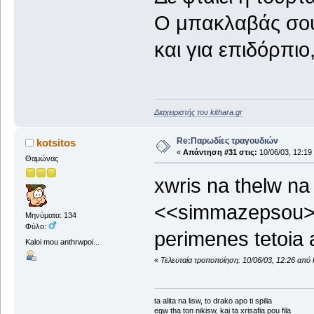
Ο μπακλαβάς σου
και για επιδόρπιο
Διαχειριστής του kithara.gr
Re:Παρωδίες τραγουδιών
kotsitos
«
Απάντηση #31 στις:
10/06/03, 12:19
Θαμώνας
xwris na thelw na 
<<simmazepsou>>
Μηνύματα: 134
Φύλο:
perimenes tetoia a
Kaloi mou anthrwpoi...
«
Τελευταία τροποποίηση: 10/06/03, 12:26 από 
ta alita na lisw, to drako apo ti spilia
egw tha ton nikisw, kai ta xrisafia pou fila