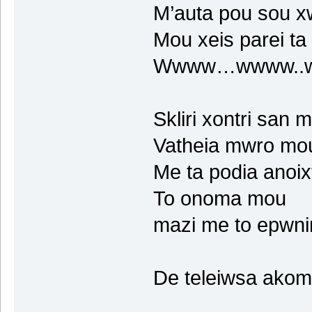
M’auta pou sou x
Mou xeis parei ta 
Wwww…wwww..
Skliri xontri san 
Vatheia mwro mo
Me ta podia anoix
To onoma mou
mazi me to epwn
De teleiwsa akoma