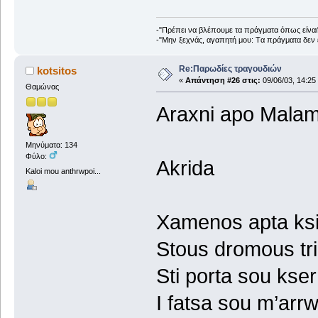
-"Πρέπει να βλέπουμε τα πράγματα όπως είναι
-"Mην ξεχνάς, αγαπητή μου: Tα πράγματα δεν ε
Re:Παρωδίες τραγουδιών
kotsitos
«
Απάντηση #26 στις:
09/06/03, 14:25
Θαμώνας
Araxni apo Malama
Μηνύματα: 134
Φύλο:
Akrida
Kaloi mou anthrwpoi...
Xamenos apta ksi
Stous dromous tr
Sti porta sou kse
I fatsa sou m’arrw