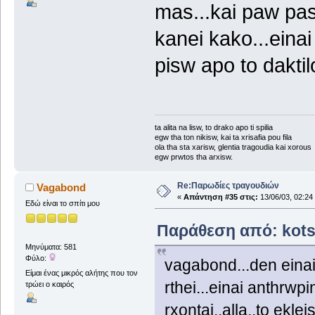
mas...kai paw paso.
kanei kako...eina
pisw apo to dakti
ta alita na lisw, to drako apo ti spilia
egw tha ton nikisw, kai ta xrisafia pou fila
ola tha sta xarisw, glentia tragoudia kai xorous
egw prwtos tha arxisw.
Re:Παρωδίες τραγουδιών
Vagabond
«
Απάντηση #35 στις:
13/06/03, 02:24
Εδώ είναι το σπίτι μου
Παράθεση από: kotsi
Μηνύματα: 581
Φύλο:
vagabond...den einai 
Είμαι ένας μικρός αλήτης που τον
rthei...einai anthrwp
τρώει ο καιρός
rxontai..alla..to ekl