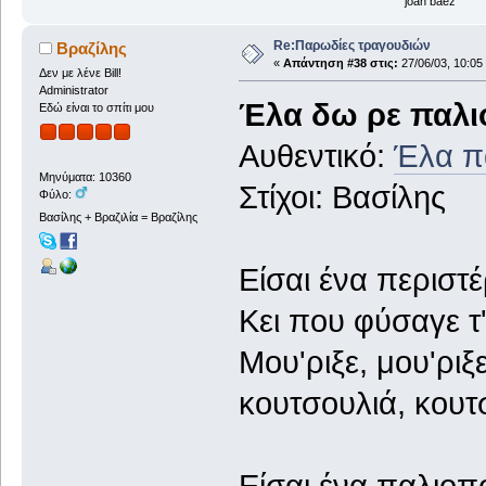
joan baez
Re:Παρωδίες τραγουδιών
Βραζίλης
«
Απάντηση #38 στις:
27/06/03, 10:05
Δεν με λένε Bill!
Administrator
Έλα δω ρε παλι
Εδώ είναι το σπίτι μου
Αυθεντικό:
Έλα π
Μηνύματα: 10360
Στίχοι: Βασίλης
Φύλο:
Βασίλης + Βραζιλία = Βραζίλης
Είσαι ένα περιστ
Κει που φύσαγε τ
Μου'ριξε, μου'ριξ
κουτσουλιά, κουτ