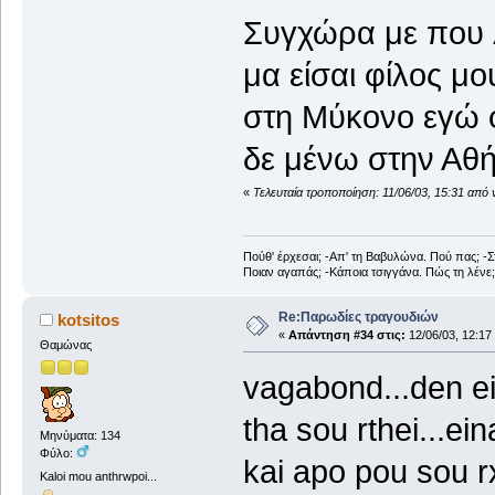
Συγχώρα με που 
μα είσαι φίλος μο
στη Μύκονο εγώ 
δε μένω στην Αθή
«
Τελευταία τροποποίηση: 11/06/03, 15:31 από 
Πούθ' έρχεσαι; -Απ' τη Βαβυλώνα. Πού πας; -Σ
Ποιαν αγαπάς; -Κάποια τσιγγάνα. Πώς τη λένε
Re:Παρωδίες τραγουδιών
kotsitos
«
Απάντηση #34 στις:
12/06/03, 12:17
Θαμώνας
vagabond...den ein
tha sou rthei...ei
Μηνύματα: 134
Φύλο:
kai apo pou sou rx
Kaloi mou anthrwpoi...