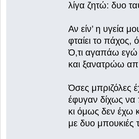
λίγα ζητώ: δυο τα
Αν είν’ η υγεία μ
φταίει το πάχος, ό
Ό,τι αγαπάω εγώ 
και ξανατρώω απ’
Όσες μπριζόλες έ
έφυγαν δίχως να 
κι όμως δεν έχω 
με δυο μπουκιές τ