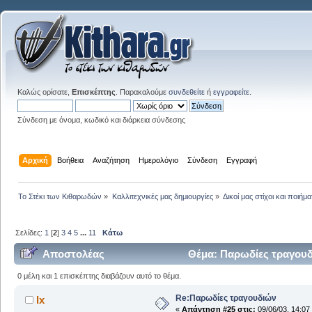
Καλώς ορίσατε,
Επισκέπτης
. Παρακαλούμε
συνδεθείτε
ή
εγγραφείτε
.
Σύνδεση με όνομα, κωδικό και διάρκεια σύνδεσης
Αρχική
Βοήθεια
Αναζήτηση
Ημερολόγιο
Σύνδεση
Εγγραφή
Το Στέκι των Κιθαρωδών
»
Καλλιτεχνικές μας δημιουργίες
»
Δικοί μας στίχοι και ποιήμα
Σελίδες:
1
[
2
]
3
4
5
...
11
Κάτω
Αποστολέας
Θέμα: Παρωδίες τραγουδ
0 μέλη και 1 επισκέπτης διαβάζουν αυτό το θέμα.
Re:Παρωδίες τραγουδιών
lx
«
Απάντηση #25 στις:
09/06/03, 14:07