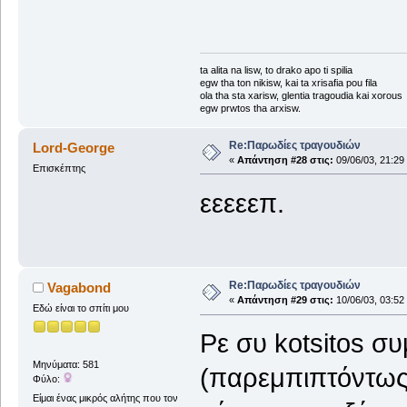
ta alita na lisw, to drako apo ti spilia
egw tha ton nikisw, kai ta xrisafia pou fila
ola tha sta xarisw, glentia tragoudia kai xorous
egw prwtos tha arxisw.
Re:Παρωδίες τραγουδιών
Lord-George
«
Απάντηση #28 στις:
09/06/03, 21:29
Επισκέπτης
εεεεεπ.
Re:Παρωδίες τραγουδιών
Vagabond
«
Απάντηση #29 στις:
10/06/03, 03:52
Εδώ είναι το σπίτι μου
Ρε συ kotsitos συ
Μηνύματα: 581
(παρεμπιπτόντως 
Φύλο:
Είμαι ένας μικρός αλήτης που τον