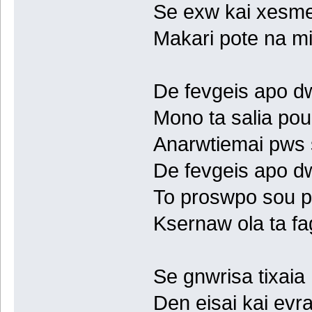
Se exw kai xesme
Makari pote na mi
De fevgeis apo d
Mono ta salia pou
Anarwtiemai pws 
De fevgeis apo d
To proswpo sou p
Ksernaw ola ta f
Se gnwrisa tixaia
Den eisai kai evra