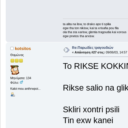
ta alita na lisw, to drako apo ti spilia
egw tha ton nikisw, kai ta xrisafia pou fila
ola tha sta xarisw, glentia tragoudia kai xorous
egw prwtos tha arxisw.
Re:Παρωδίες τραγουδιών
kotsitos
«
Απάντηση #27 στις:
09/06/03, 14:57
Θαμώνας
To RIKSE KOKKINO
Μηνύματα: 134
Φύλο:
Rikse salio na gli
Kaloi mou anthrwpoi...
Skliri xontri psili
Tin exw kanei