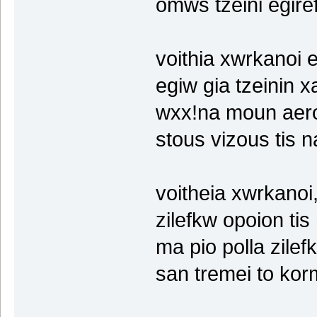
omws tzeini egiref
voithia xwrkanoi 
egiw gia tzeinin x
wxx!na moun aero
stous vizous tis n
voitheia xwrkanoi
zilefkw opoion tis 
ma pio polla zile
san tremei to kormo