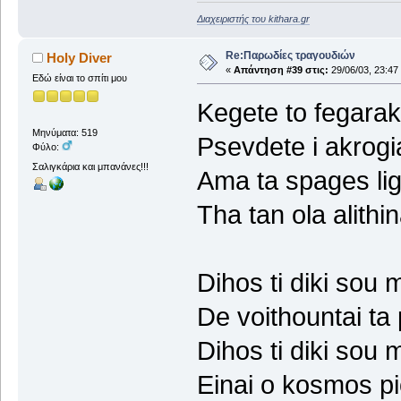
Διαχειριστής του kithara.gr
Re:Παρωδίες τραγουδιών
Holy Diver
«
Απάντηση #39 στις:
29/06/03, 23:47
Εδώ είναι το σπίτι μου
Kegete to fegaraki
Μηνύματα: 519
Psevdete i akrogia
Φύλο:
Σαλιγκάρια και μπανάνες!!!
Ama ta spages liga
Tha tan ola alithi
Dihos ti diki sou m
De voithountai ta
Dihos ti diki sou 
Einai o kosmos pi