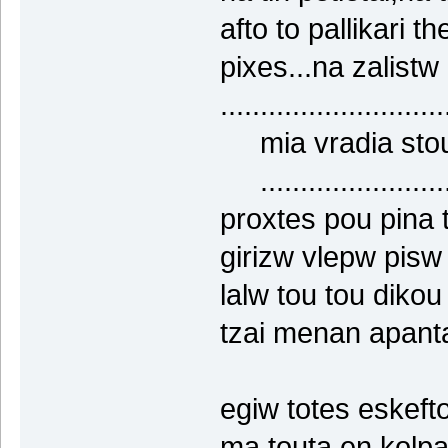
afto to pallikari t
pixes...na zalis
............................
mia vradia stou p
........................
proxtes pou pina 
girizw vlepw pisw
lalw tou tou dikou 
tzai menan apant
egiw totes eskeft
ma touta en kolp