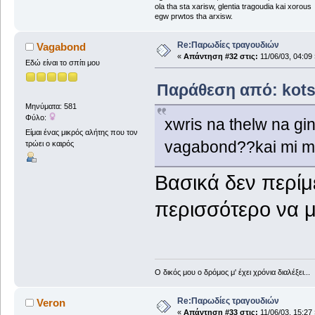
ola tha sta xarisw, glentia tragoudia kai xorous
egw prwtos tha arxisw.
Re:Παρωδίες τραγουδιών
Vagabond
«
Απάντηση #32 στις:
11/06/03, 04:09 
Εδώ είναι το σπίτι μου
Παράθεση από: kotsi
Μηνύματα: 581
Φύλο:
xwris na thelw na g
Είμαι ένας μικρός αλήτης που τον
vagabond??kai mi mou
τρώει ο καιρός
Βασικά δεν περίμε
περισσότερο να μ
Ο δικός μου ο δρόμος μ' έχει χρόνια διαλέξει...
Re:Παρωδίες τραγουδιών
Veron
«
Απάντηση #33 στις:
11/06/03, 15:27 