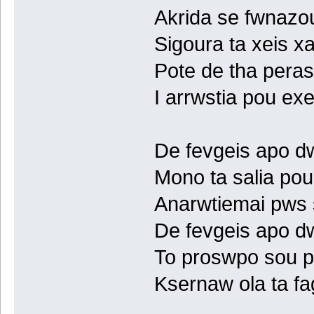
Akrida se fwnazou
Sigoura ta xeis x
Pote de tha peras
I arrwstia pou exe
De fevgeis apo d
Mono ta salia pou
Anarwtiemai pws 
De fevgeis apo d
To proswpo sou p
Ksernaw ola ta f