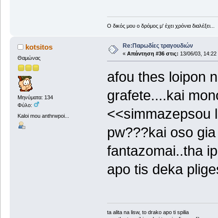
Ο δικός μου ο δρόμος μ' έχει χρόνια διαλέξει...
Re:Παρωδίες τραγουδιών
kotsitos
«
Απάντηση #36 στις:
13/06/03, 14:22
Θαμώνας
afou thes loipon n
grafete....kai mono
Μηνύματα: 134
Φύλο:
<<simmazepsou lig
Kaloi mou anthrwpoi...
pw???kai oso gia ti
fantazomai..tha ip
apo tis deka plige
ta alita na lisw, to drako apo ti spilia