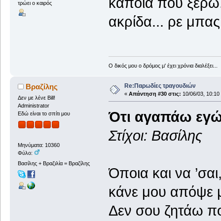
κάποια που ξέρω.
τρώει ο καιρός
ακρίδα... ρε μπας
Ο δικός μου ο δρόμος μ' έχει χρόνια διαλέξει...
Re:Παρωδίες τραγουδιών
Βραζίλης
«
Απάντηση #30 στις:
10/06/03, 10:10
Δεν με λένε Bill!
Administrator
Ότι αγαπάω εγώ
Εδώ είναι το σπίτι μου
Στίχοι: Βασίλης
Μηνύματα: 10360
Φύλο:
Βασίλης + Βραζιλία = Βραζίλης
Όποια και να ’σαι, 
κάνε μου απόψε
Δεν σου ζητάω π