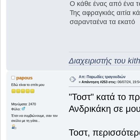
Ο κάθε ένας από ένα τ
Της αφραγκιάς αιτία κ
σαρανταένα τα εκατό
Διαχειριστής του kit
Απ: Παρωδίες τραγουδιών
papous
«
Απάντηση #253 στις:
06/07/24, 19:5
Εδώ είναι το σπίτι μου
"Τοστ" κατά το π
Μηνύματα: 2470
Ανδρικάκη σε μο
Φύλο:
Έτσι να συμβιώνουμε, σαν τον
σκύλο με τη γάτα...
Τοστ, περισσότερ