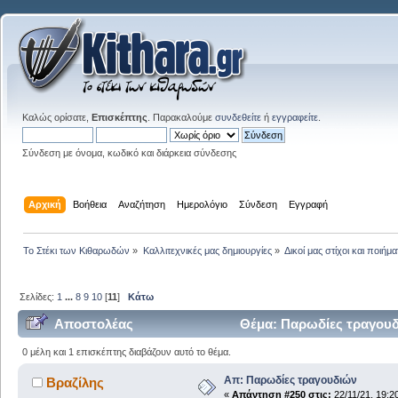
Καλώς ορίσατε,
Επισκέπτης
. Παρακαλούμε
συνδεθείτε
ή
εγγραφείτε
.
Σύνδεση με όνομα, κωδικό και διάρκεια σύνδεσης
Αρχική
Βοήθεια
Αναζήτηση
Ημερολόγιο
Σύνδεση
Εγγραφή
Το Στέκι των Κιθαρωδών
»
Καλλιτεχνικές μας δημιουργίες
»
Δικοί μας στίχοι και ποιήμα
Σελίδες:
1
...
8
9
10
[
11
]
Κάτω
Αποστολέας
Θέμα: Παρωδίες τραγουδ
0 μέλη και 1 επισκέπτης διαβάζουν αυτό το θέμα.
Απ: Παρωδίες τραγουδιών
Βραζίλης
«
Απάντηση #250 στις:
22/11/21, 19:2