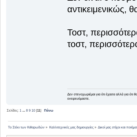
αντικειμενικώς, θ
Τοστ, περισσότερα
τοστ, περισσό
Δεν στενοχωριέμαι για ότι έχασα αλλά για ότι 
ονειρευόμαστε.
Σελίδες:
1
...
8
9
10
[
11
]
Πάνω
Το Στέκι των Κιθαρωδών
»
Καλλιτεχνικές μας δημιουργίες
»
Δικοί μας στίχοι και ποιήμα