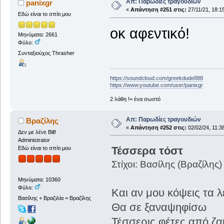
Απ: Παρωδίες τραγουδιών
panixgr
«
Απάντηση #251 στις:
27/11/21, 18:1
Εδώ είναι το σπίτι μου
οκ αφεντικό!
Μηνύματα: 2661
Φύλο:
Συνταξιούχος Thrasher
https://soundcloud.com/greekdude888
https://www.youtube.com/user/panixgr
2 λάθη != ένα σωστό
Απ: Παρωδίες τραγουδιών
Βραζίλης
«
Απάντηση #252 στις:
02/02/24, 11:3
Δεν με λένε Bill!
Administrator
Τέσσερα τόστ
Εδώ είναι το σπίτι μου
Στίχοι: Βασίλης (Βραζίλης)
Μηνύματα: 10360
Φύλο:
Και αν μου κόψεις τα 
Βασίλης + Βραζιλία = Βραζίλης
Θα σε ξαναψηφίσω
Τέσσερις φέτες από ζ