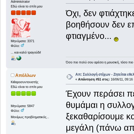
Administrator
Εδώ είναι το σπίτι μου
Όχι, δεν φτιάχτη
βοηθήσουν δεν επ
φτιαγμένο...
Μηνύματα: 3371
Φύλο:
... και καλό τραγούδι!
Όσο πιο πολύ σου αρέσει η μουσική, τόσο πιο 
Απ: Συλλογή στίχων - Ζητείται εθε
Απόλλων
«
Απάντηση #51 στις:
16/06/11, 09:16 
Κιθαροσυντονιστής
Εδώ είναι το σπίτι μου
Έχουν περάσει πέν
θυμάμαι η συλλογ
Μηνύματα: 5847
Φύλο:
ξεκαθαρίσουμε κα
Μονίμως προβληματικός...
μεγάλη (πάνω από