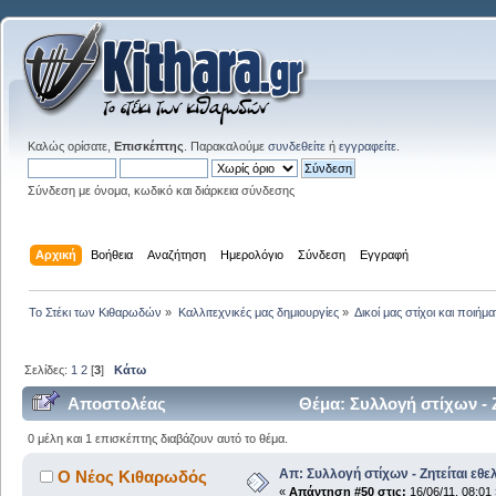
Καλώς ορίσατε,
Επισκέπτης
. Παρακαλούμε
συνδεθείτε
ή
εγγραφείτε
.
Σύνδεση με όνομα, κωδικό και διάρκεια σύνδεσης
Αρχική
Βοήθεια
Αναζήτηση
Ημερολόγιο
Σύνδεση
Εγγραφή
Το Στέκι των Κιθαρωδών
»
Καλλιτεχνικές μας δημιουργίες
»
Δικοί μας στίχοι και ποιήμα
Σελίδες:
1
2
[
3
]
Κάτω
Αποστολέας
Θέμα: Συλλογή στίχων - 
0 μέλη και 1 επισκέπτης διαβάζουν αυτό το θέμα.
Απ: Συλλογή στίχων - Ζητείται εθε
Ο Νέος Κιθαρωδός
«
Απάντηση #50 στις:
16/06/11, 08:01 