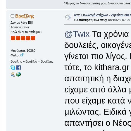
Ήξερες να δίνεσαι,αγάπη μου. Δινόσουνα ολάκε
Απ: Συλλογή στίχων - Ζητείται εθε
Βραζίλης
«
Απάντηση #53 στις:
08/10/23, 07:29
Δεν με λένε Bill!
Administrator
@Twix
Τα χρόνια
Εδώ είναι το σπίτι μου
δουλειές, οικογέν
Μηνύματα: 10360
γίνεται πιο λίγο
Φύλο:
Βασίλης + Βραζιλία = Βραζίλης
τότε, το kithara.
απαιτητική η διαχ
είχαμε από άλλα 
που είχαμε κατά 
μιλώντας. Ειδικά
απαντήσει ο Νέος