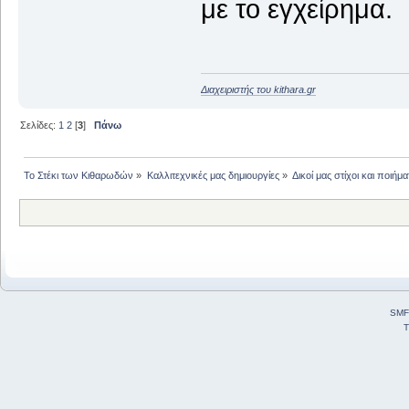
με το εγχείρημα.
Διαχειριστής του kithara.gr
Σελίδες:
1
2
[
3
]
Πάνω
Το Στέκι των Κιθαρωδών
»
Καλλιτεχνικές μας δημιουργίες
»
Δικοί μας στίχοι και ποιήμα
SMF
T