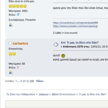
Εδώ είναι το σπίτι μου
εμενα μου την δίνει που δεν είναι όπως πα
Μηνύματα: 2661
Φύλο:
Συνταξιούχος Thrasher
https://soundcloud.com/greekdude888
https://www.youtube.com/user/panixgr
2 λάθη != ένα σωστό
Απ: Τι μας τη δίνει στο Site?
xartaetos
«
Απάντηση #276 στις:
13/01/21, 02:4
Επισκέπτης
αυτό!
καλή χρονιά όμως! με υγεία! κι ευχές για 
Μηνύματα: 68
Φύλο:
Σελίδες:
1
...
9
10
11
[
12
]
Πάνω
Το Στέκι των Κιθαρωδών
»
Διάφορα
»
Βιβλίο Εντυπώσεων
»
Τι μας τη δίνει στο Site?