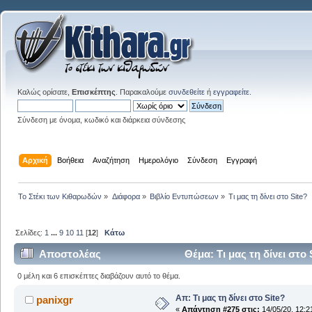
Καλώς ορίσατε,
Επισκέπτης
. Παρακαλούμε
συνδεθείτε
ή
εγγραφείτε
.
Σύνδεση με όνομα, κωδικό και διάρκεια σύνδεσης
Αρχική
Βοήθεια
Αναζήτηση
Ημερολόγιο
Σύνδεση
Εγγραφή
Το Στέκι των Κιθαρωδών
»
Διάφορα
»
Βιβλίο Εντυπώσεων
»
Τι μας τη δίνει στο Site?
Σελίδες:
1
...
9
10
11
[
12
]
Κάτω
Αποστολέας
Θέμα: Τι μας τη δίνει στο
0 μέλη και 6 επισκέπτες διαβάζουν αυτό το θέμα.
Απ: Τι μας τη δίνει στο Site?
panixgr
«
Απάντηση #275 στις:
14/05/20, 12:2