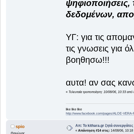
ψηφιοποιήσεις, 
δεδομένων, απο
ΥΓ: για τις απομ
τις γνωσεις για 
βοηθησω!!!
αυτα! αν σας κανω
«
Τελευταία τροποποίηση: 10/08/06, 10:33 από 
like like like
http://www.facebook.com/pages/ALOE-VERA
Απ: Το kithara.gr ζητά συνεργάτες
spio
«
Απάντηση #14 στις:
14/08/06, 10:18
Θαμώνας