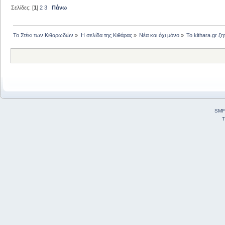
Σελίδες: [
1
]
2
3
Πάνω
Το Στέκι των Κιθαρωδών
»
Η σελίδα της Κιθάρας
»
Νέα και όχι μόνο
»
Το kithara.gr ζ
SMF
T