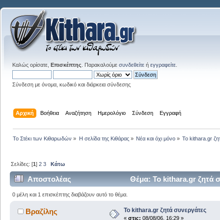
Καλώς ορίσατε,
Επισκέπτης
. Παρακαλούμε
συνδεθείτε
ή
εγγραφείτε
.
Σύνδεση με όνομα, κωδικό και διάρκεια σύνδεσης
Αρχική
Βοήθεια
Αναζήτηση
Ημερολόγιο
Σύνδεση
Εγγραφή
Το Στέκι των Κιθαρωδών
»
Η σελίδα της Κιθάρας
»
Νέα και όχι μόνο
»
Το kithara.gr ζ
Σελίδες: [
1
]
2
3
Κάτω
Αποστολέας
Θέμα: Το kithara.gr ζητά
0 μέλη και 1 επισκέπτης διαβάζουν αυτό το θέμα.
Το kithara.gr ζητά συνεργάτες
Βραζίλης
«
στις:
08/08/06, 16:29 »