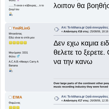
Φύλο:
λοιπον θα βοηθήσ
.......Τι ειναι ο κάβουρας....τι το
ζουμί του
Απ: Το kithara.gr ζητά συνεργάτες
YmiRLinG
«
Απάντηση #16 στις:
25/08/06, 18:16
Μπασίστας
Εδώ είναι το σπίτι μου
Δεν εχω καμια ει
θελετε το ξερετε
Μηνύματα: 3331
Φύλο:
να την κανω
A.C.A.B.=Always Carry A
Banana
Over large parts of the continent other peo
music recording industry they were forced t
Απ: Το kithara.gr ζητά συνεργάτες
Ε!ΜΑ
«
Απάντηση #17 στις:
26/08/06, 12:35
Θαμώνας