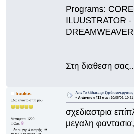
Programs: COR
ILUUSTRATOR - 
DREAMWEAVER
Στη διαθεση σας...
Απ: Το kithara.gr ζητά συνεργάτες
Iroukos
«
Απάντηση #13 στις:
10/08/06, 10:31
Εδώ είναι το σπίτι μου
σχεδιαστρια επίπ
Μηνύματα: 1220
μεγαλη φαντασια,
Φύλο:
...όπου γης & πατρής...!!!