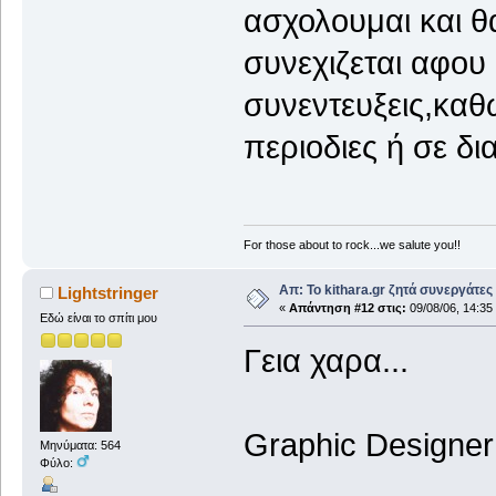
ασχολουμαι και θ
συνεχιζεται αφου 
συνεντευξεις,καθω
περιοδιες ή σε δ
For those about to rock...we salute you!!
Απ: Το kithara.gr ζητά συνεργάτες
Lightstringer
«
Απάντηση #12 στις:
09/08/06, 14:35
Εδώ είναι το σπίτι μου
Γεια χαρα...
Graphic Designer 
Μηνύματα: 564
Φύλο: