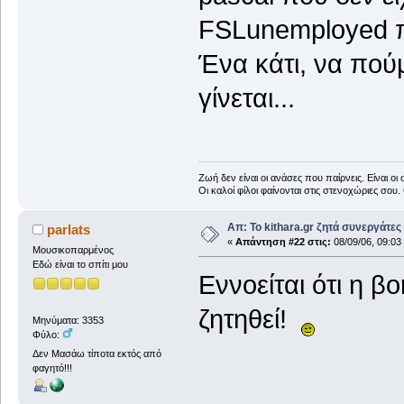
FSLunemployed π
Ένα κάτι, να πού
γίνεται...
Ζωή δεν είναι οι ανάσες που παίρνεις. Είναι ο
Οι καλοί φίλοι φαίνονται στις στενοχώριες σου.
Απ: Το kithara.gr ζητά συνεργάτες
parlats
«
Απάντηση #22 στις:
08/09/06, 09:03
Μουσικοπαρμένος
Εδώ είναι το σπίτι μου
Εννοείται ότι η β
ζητηθεί!
Μηνύματα: 3353
Φύλο:
Δεν Μασάω τίποτα εκτός από
φαγητό!!!