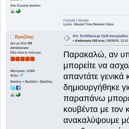
Den Exoume Ipothesi
Formula 1 Review
Lyrics. Wasted Time Between Solos.
Απ: Το kithara.gr ζητά συνεργάτες
Βραζίλης
«
Απάντηση #10 στις:
09/08/06, 12:41
Δεν με λένε Bill!
Administrator
Παρακαλώ, αν υπά
Εδώ είναι το σπίτι μου
μπορείτε να ασχολ
Μηνύματα: 10360
απαντάτε γενικά κ
Φύλο:
Βασίλης + Βραζιλία = Βραζίλης
δημιουργήθηκε για
παραπάνω μπορείτ
κουβέντα με τον 
ανακαλύψουμε μόν