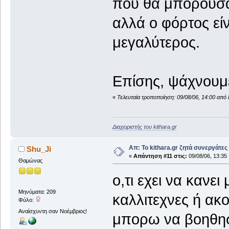
που θα μπορούσατ
αλλά ο φόρτος εί
μεγαλύτερος.
Επίσης, ψάχνουμε
«
Τελευταία τροποποίηση: 09/08/06, 14:00 από 
Διαχειριστής του kithara.gr
Απ: Το kithara.gr ζητά συνεργάτες
Shu_Ji
«
Απάντηση #11 στις:
09/08/06, 13:35 
Θαμώνας
ο,τι εχει να κανει
Μηνύματα: 209
καλλιτεχνες ή ακ
Φύλο:
Αναίσχυντη σαν Νοέμβριος!
μπορω να βοηθησ