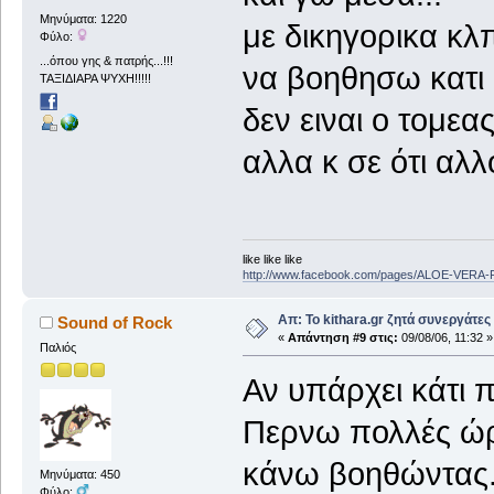
Μηνύματα: 1220
με δικηγορικα κ
Φύλο:
...όπου γης & πατρής...!!!
να βοηθησω κατι 
ΤΑΞΙΔΙΑΡΑ ΨΥΧΗ!!!!!
δεν ειναι ο τομεα
αλλα κ σε ότι αλλ
like like like
http://www.facebook.com/pages/ALOE-VERA
Απ: Το kithara.gr ζητά συνεργάτες
Sound of Rock
«
Απάντηση #9 στις:
09/08/06, 11:32 »
Παλιός
Αν υπάρχει κάτι 
Περνω πολλές ώρε
κάνω βοηθώντας
Μηνύματα: 450
Φύλο: