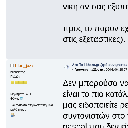
νικη αν σας εξυπ
προς το παρον εχ
στις εξεταστικες).
Απ: Το kithara.gr ζητά συνεργάτες
blue_jazz
«
Απάντηση #21 στις:
06/09/06, 18:57
kitharίστας
Παλιός
Δεν μπορούσα να 
είναι το πιο κατά
Μηνύματα: 451
Φύλο:
μας ειδοποιείτε ρ
Ξαναγύρισα στη κλασσική. Και
καλά έκανα!
συντονιστών στο 
pascal που δεν εί