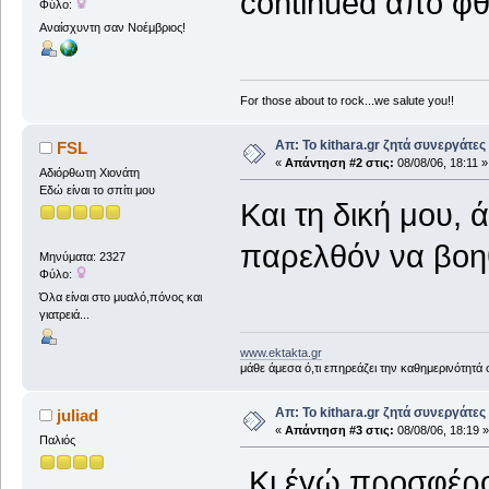
continued απο 
Φύλο:
Αναίσχυντη σαν Νοέμβριος!
For those about to rock...we salute you!!
Απ: Το kithara.gr ζητά συνεργάτες
FSL
«
Απάντηση #2 στις:
08/08/06, 18:11 »
Αδιόρθωτη Xιονάτη
Εδώ είναι το σπίτι μου
Και τη δική μου,
παρελθόν να βο
Μηνύματα: 2327
Φύλο:
Όλα είναι στο μυαλό,πόνος και
γιατρειά...
www.ektakta.gr
μάθε άμεσα ό,τι επηρεάζει την καθημερινότητά
Απ: Το kithara.gr ζητά συνεργάτες
juliad
«
Απάντηση #3 στις:
08/08/06, 18:19 »
Παλιός
Κι έγώ προσφέρο