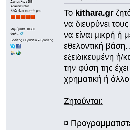
Δεν με λένε Bill!
Administrator
Το
kithara.gr
ζητά
Εδώ είναι το σπίτι μου
να διευρύνει τους
Μηνύματα: 10360
να είναι μικρή ή 
Φύλο:
Βασίλης + Βραζιλία = Βραζίλης
εθελοντική βάση.
εξειδικευμένη ή/κ
την φύση της έχε
χρηματική ή άλλο
Ζητούνται:
¤ Προγραμματιστέ