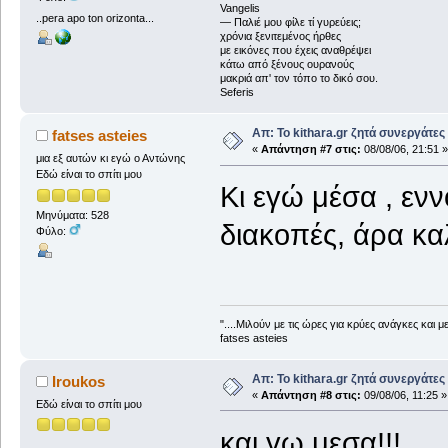
Vangelis
..pera apo ton orizonta...
― Παλιέ μου φίλε τί γυρεύεις;
χρόνια ξενιτεμένος ήρθες
με εικόνες που έχεις αναθρέψει
κάτω από ξένους ουρανούς
μακριά απ' τον τόπο το δικό σου.
Seferis
Απ: Το kithara.gr ζητά συνεργάτες
fatses asteies
«
Απάντηση #7 στις:
08/08/06, 21:51 »
μια εξ αυτών κι εγώ ο Αντώνης
Εδώ είναι το σπίτι μου
Κι εγώ μέσα , ενν
Μηνύματα: 528
διακοπές, άρα κα
Φύλο:
"....Μιλούν με τις ώρες για κρύες ανάγκες και
fatses asteies
Απ: Το kithara.gr ζητά συνεργάτες
Iroukos
«
Απάντηση #8 στις:
09/08/06, 11:25 »
Εδώ είναι το σπίτι μου
και γω μεσα!!!