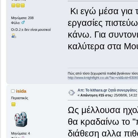
Κι εγώ μέσα για τ
Μηνύματα: 208
εργασίες πιστεύ
Φύλο:
Οι D.J.s δεν είναι μουσικοί
κάνω. Για συντο
καλύτερα στα Μο
Πώς από τόσο ξεχωριστά παιδιά βγαίνουν τόσο
http://www.knightfight.co.uk/?ac=vid&vid=6306
Απ: Το kithara.gr ζητά συνεργάτες
isida
«
Απάντηση #15 στις:
25/08/06, 14:22
Περαστικός
Ως μέλλουσα ηχο
θα κραδαίνω το "
διάθεση αλλα πιθ
Μηνύματα: 4