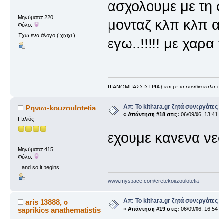
ασχολουμε με τη 
Μηνύματα: 220
μονταζ κλπ κλπ αν
Φύλο:
Έχω ένα άλογο ( χιχιχι )
εγω..!!!!! με χαρα
ΠΙΑΝΟΜΠΑΣΣΙΣΤΡΙΑ ( και με τα συνθια καλα τα 
Απ: Το kithara.gr ζητά συνεργάτες
Ρηνιώ-kouzoulotetia
«
Απάντηση #18 στις:
06/09/06, 13:41
Παλιός
εχουμε κανενα νε
Μηνύματα: 415
Φύλο:
...and so it begins...
www.myspace.com/cretekouzoulotetia
Απ: Το kithara.gr ζητά συνεργάτες
aris 13888, ο
saprikios anathematistis
«
Απάντηση #19 στις:
06/09/06, 16:54