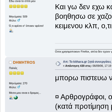
Εδώ είναι το σπίτι μου
Kαι γω δεν εχω κ
βοηθησω σε χαζο
Μηνύματα: 509
Φύλο:
κειμενου κλπ, ο,τι
Ό,τι αρέσει σ' όποιον αρέσει!
______________________________________
Οσοι χρησιμοποιουν Firefox, απλα δεν εχουν γ
Απ: Το kithara.gr ζητά συνεργάτες
DHMHTROS
«
Απάντηση #20 στις:
06/09/06, 17:19
Παλιός
μπορω πιστευω 
Μηνύματα: 270
Φύλο:
Μεσα μου ειναι ο δρομος...
¤ Αρθρογράφοι, ο
(κατά προτίμηση