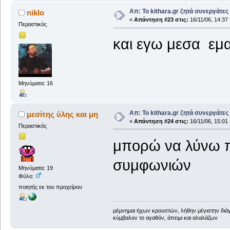
Απ: Το kithara.gr ζητά συνεργάτες
niklo
«
Απάντηση #23 στις:
16/11/06, 14:37 
Περαστικός
και εγω μεσα εμ
Μηνύματα: 16
Απ: Το kithara.gr ζητά συνεργάτες
μεσίτης ύλης και μη
«
Απάντηση #24 στις:
16/11/06, 15:01 
Περαστικός
μπορώ να λύνω 
συμφωνιών
Μηνύματα: 19
Φύλο:
ποιητής εκ του προχείρου
μέμνημαι ήχων κρουστών, λήθην μέγιστην δι
κύμβαλον το αγαθόν, άπειμι και αλαλάζων