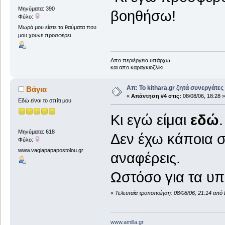
Μηνύματα: 390
βοηθήσω!
Φύλο:
Μωρά μου είστε τα θαύματα που
μου χουνε προσφέρει
Απο περιέργεια υπάρχω
και απο καραγκιοζλίκι
Απ: Το kithara.gr ζητά συνεργάτες
Bάγια
«
Απάντηση #4 στις:
08/08/06, 18:28 »
Εδώ είναι το σπίτι μου
Κι εγώ είμαι
εδώ
.
Μηνύματα: 618
Δεν έχω κάποια σ
Φύλο:
www.vagiapapapostolou.gr
αναφέρεις.
Ωστόσο για τα υπ
«
Τελευταία τροποποίηση: 08/08/06, 21:14 από 
www.amilla.gr