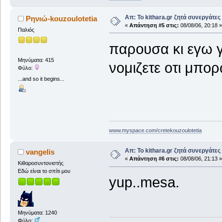
Απ: Το kithara.gr ζητά συνεργάτες
Ρηνιώ-kouzoulotetia
«
Απάντηση #5 στις:
08/08/06, 20:18 »
Παλιός
παρουσα κι εγω γι
Μηνύματα: 415
νομιζετε οτι μπο
Φύλο:
...and so it begins...
www.myspace.com/cretekouzoulotetia
Απ: Το kithara.gr ζητά συνεργάτες
vangelis
«
Απάντηση #6 στις:
08/08/06, 21:13 »
Κιθαροσυντονιστής
Εδώ είναι το σπίτι μου
yup..mesa.
Μηνύματα: 1240
Φύλο: