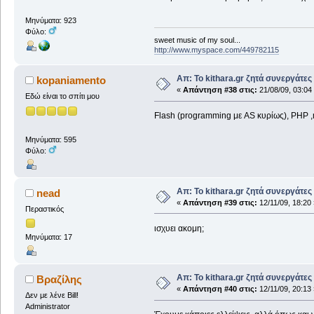
Μηνύματα: 923
Φύλο:
sweet music of my soul...
http://www.myspace.com/449782115
Απ: Το kithara.gr ζητά συνεργάτες
kopaniamento
«
Απάντηση #38 στις:
21/08/09, 03:04
Εδώ είναι το σπίτι μου
Flash (programming με AS κυρίως), PHP ,m
Μηνύματα: 595
Φύλο:
Απ: Το kithara.gr ζητά συνεργάτες
nead
«
Απάντηση #39 στις:
12/11/09, 18:20 
Περαστικός
ισχυει ακομη;
Μηνύματα: 17
Απ: Το kithara.gr ζητά συνεργάτες
Βραζίλης
«
Απάντηση #40 στις:
12/11/09, 20:13 
Δεν με λένε Bill!
Administrator