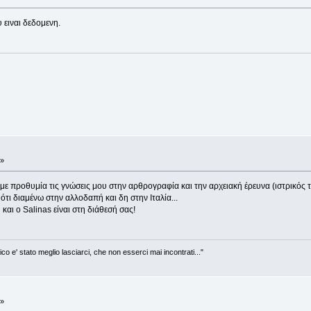
 ειναι δεδομενη.
 »
με προθυμία τις γνώσεις μου στην αρθρογραφία και την αρχειακή έρευνα (ιστρικός τέ
τι διαμένω στην αλλοδαπή και δη στην Ιταλία...
l και ο Salinas είναι στη διάθεσή σας!
ico e' stato meglio lasciarci, che non esserci mai incontrati..."
 »