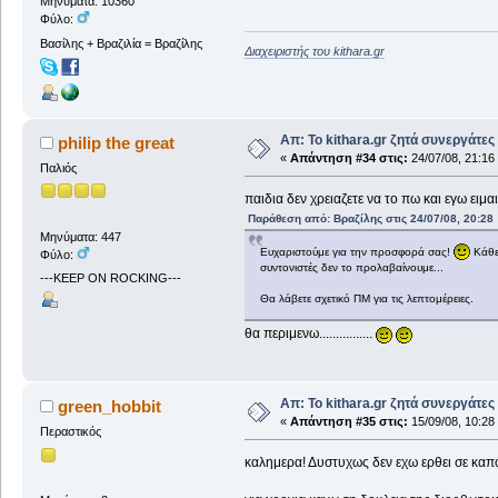
Μηνύματα: 10360
Φύλο:
Βασίλης + Βραζιλία = Βραζίλης
Διαχειριστής του kithara.gr
Απ: Το kithara.gr ζητά συνεργάτες
philip the great
«
Απάντηση #34 στις:
24/07/08, 21:16
Παλιός
παιδια δεν χρειαζετε να το πω και εγω ειμαι μ
Παράθεση από: Βραζίλης στις 24/07/08, 20:28
Μηνύματα: 447
Ευχαριστούμε για την προσφορά σας!
Κάθε 
Φύλο:
συντονιστές δεν το προλαβαίνουμε...
---KEEP ON ROCKING---
Θα λάβετε σχετικό ΠΜ για τις λεπτομέρειες.
θα περιμενω................
Απ: Το kithara.gr ζητά συνεργάτες
green_hobbit
«
Απάντηση #35 στις:
15/09/08, 10:28
Περαστικός
καλημερα! Δυστυχως δεν εχω ερθει σε καπ