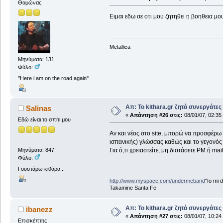
Θαμώνας
Ειμαι εδω σε οτι μου ζητηθει η βοηθεια μου
Metallica
Μηνύματα: 131
Φύλο:
''Here i am on the road again''
Απ: Το kithara.gr ζητά συνεργάτες
Salinas
«
Απάντηση #26 στις:
08/01/07, 02:35
Εδώ είναι το σπίτι μου
Αν και νέος στο site, μπορώ να προσφέρω 
ισπανικής) γλώσσας καθώς και το γεγονός ό
Για ό,τι χρειαστείτε, μη διστάσετε ΡΜ ή mai
Μηνύματα: 847
Φύλο:
Γουστάρω κιθάρα...
http://www.myspace.com/undermeband
"Io mi d
Takamine Santa Fe
Απ: Το kithara.gr ζητά συνεργάτες
ibanezz
«
Απάντηση #27 στις:
08/01/07, 10:24
Επισκέπτης