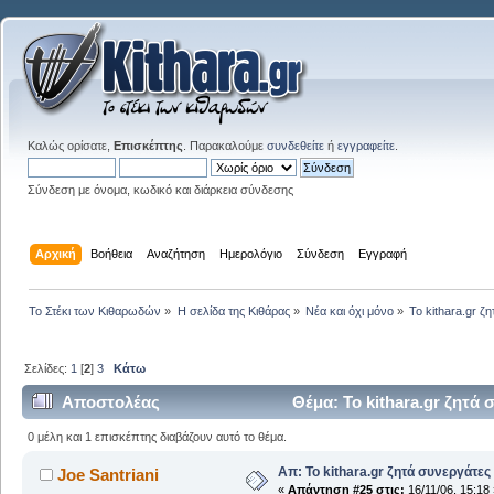
Καλώς ορίσατε,
Επισκέπτης
. Παρακαλούμε
συνδεθείτε
ή
εγγραφείτε
.
Σύνδεση με όνομα, κωδικό και διάρκεια σύνδεσης
Αρχική
Βοήθεια
Αναζήτηση
Ημερολόγιο
Σύνδεση
Εγγραφή
Το Στέκι των Κιθαρωδών
»
Η σελίδα της Κιθάρας
»
Νέα και όχι μόνο
»
Το kithara.gr ζ
Σελίδες:
1
[
2
]
3
Κάτω
Αποστολέας
Θέμα: Το kithara.gr ζητά
0 μέλη και 1 επισκέπτης διαβάζουν αυτό το θέμα.
Απ: Το kithara.gr ζητά συνεργάτες
Joe Santriani
«
Απάντηση #25 στις:
16/11/06, 15:18 