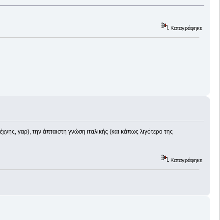
Καταγράφηκε
χνης, γαρ), την άπταιστη γνώση ιταλικής (και κάπως λιγότερο της
Καταγράφηκε