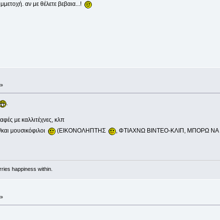
μετοχή. αν με θέλετε βεβαια...!
 »
.
παφές με καλλιτέχνες, κλπ
και μουσικόφιλοι
(ΕΙΚΟΝΟΛΗΠΤΗΣ
, ΦΤΙΑΧΝΩ ΒΙΝΤΕΟ-ΚΛΙΠ, ΜΠΟΡΩ ΝΑ
rries happiness within.
 »