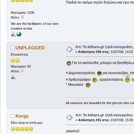
Παιδιά αν ακόμα ισχύει δηλώνω και εγω συμ
Μηνύματα: 1036
Φύλο:
We are the facilitators of our own
creative evolut
Απ: Το kithara.gr ζητά συνεργάτες
UNPLAGGED
«
Απάντηση #30 στις:
21/07/08, 14:02
Επισκέπτης
Για τα ακόλουθα, μπορώ να βοηθήσω
Μηνύματα: 50
Φύλο:
¤ Δημοσιοσχεσίτες
για συνεντεύξεις, ε
¤ Αρθρογράφοι
, οργανοπαίκτες
ή/
* Moυσικοί
All seasons are beautiful for the person who ca
Απ: Το kithara.gr ζητά συνεργάτες
Korgy
«
Απάντηση #31 στις:
21/07/08, 15:05
Εδώ είναι το σπίτι μου
χαιρετώ!