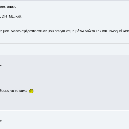
ους τομείς
, DHTML, κλπ.
ς μου. Αν ενδιαφέρεστε στείλτε μου pm για να μη βάλω εδώ το link και θεωρηθεί δια
»
θυμος να το κάνω.
 »