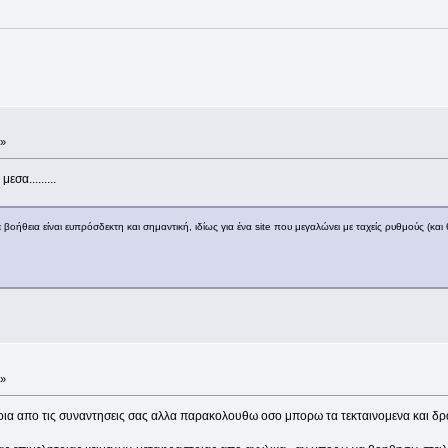
 »
εσα.........
βοήθεια είναι ευπρόσδεκτη και σημαντική, ιδίως για ένα site που μεγαλώνει με ταχείς ρυθμούς (και 
 »
οια απο τις συναντησεις σας αλλα παρακολουθω οσο μπορω τα τεκταινομενα και δρα