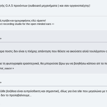
ς G.A.S προιόντων (outboard μηχανήματα ) και σαν οργανοπαίχτης!
ά,πρόβα και ηχογραφήσεις εδώ είμαστε!
ct recording studio for the open minded ears <-
 »
ρα ποστς δεν είναι η πλήρης απάντηση που θέλετε να ακούσετε αλλά τουλάχιστον σα
με τη φωτογραφία ερασιτεχνικά, θα μπορούσα ξέρω γω να βοηθήσω κάποιο απ τα παιδ
 hot_sauce
»
 »
άθε βοήθεια είναι ευπρόσδεκτη και σημαντική, ιδίως για ένα site που μεγαλώνει με
ς δεν το προλαβαίνουμε...
.