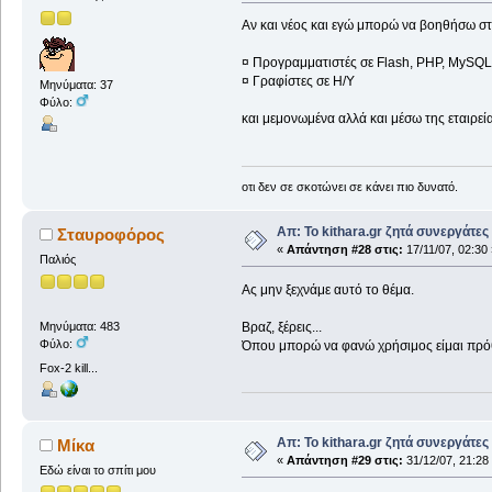
Αν και νέος και εγώ μπορώ να βοηθήσω στ
¤ Προγραμματιστές σε Flash, PHP, MySQL
¤ Γραφίστες σε Η/Υ
Μηνύματα: 37
Φύλο:
και μεμονωμένα αλλά και μέσω της εταιρεία
οτι δεν σε σκοτώνει σε κάνει πιο δυνατό.
Απ: Το kithara.gr ζητά συνεργάτες
Σταυροφόρος
«
Απάντηση #28 στις:
17/11/07, 02:30 
Παλιός
Ας μην ξεχνάμε αυτό το θέμα.
Βραζ, ξέρεις...
Μηνύματα: 483
Φύλο:
Όπου μπορώ να φανώ χρήσιμος είμαι πρό
Fox-2 kill...
Απ: Το kithara.gr ζητά συνεργάτες
Mίκα
«
Απάντηση #29 στις:
31/12/07, 21:28
Εδώ είναι το σπίτι μου