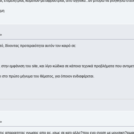
ιας επιμελητριας κειμενων-μεταφραστριας απο αγγλικα...αν μπορω να βοηθησω στε
γμη
 »
ό, δίνοντας προτεραιότητα αυτόν τον καιρό σε:
 στην εμφάνιση του site, και λίγο κώδικα σε κάποια τεχνικά προβλήματα που αντιμε
ι στο πρώτο μήνυμα του θέματος, για όποιον ενδιαφέρεται.
 »
ς απαραιτητες γνωσεις απο pc..ισως σε κατι αλλο?που εχει σχεση με μουσικη?ειμαι