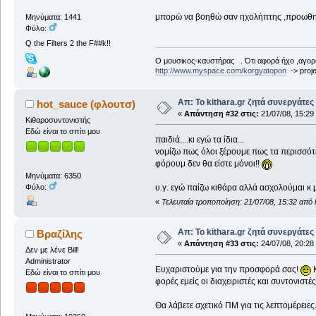
μπορώ να βοηθώ σαν ηχολήπτης ,προωθητή
Μηνύματα: 1441
Φύλο:
Q the Filters 2 the F##k!!
Ο μουσικος-καυστήρας . Ότι αφορά ήχο ,αγορ
http://www.myspace.com/korgyatopon
-> proje
Απ: Το kithara.gr ζητά συνεργάτες
hot_sauce (φλουτσ)
«
Απάντηση #32 στις:
21/07/08, 15:29
Κιθαροσυντονιστής
Εδώ είναι το σπίτι μου
παιδιά....κι εγώ τα ίδια...
νομίζω πως όλοι ξέρουμε πως τα περισσότε
φόρουμ δεν θα είστε μόνοι!!
Μηνύματα: 6350
υ.γ. εγώ παίζω κιθάρα αλλά ασχολούμαι κ 
Φύλο:
«
Τελευταία τροποποίηση: 21/07/08, 15:32 από
Απ: Το kithara.gr ζητά συνεργάτες
Βραζίλης
«
Απάντηση #33 στις:
24/07/08, 20:28
Δεν με λένε Bill!
Administrator
Ευχαριστούμε για την προσφορά σας!
Κ
Εδώ είναι το σπίτι μου
φορές εμείς οι διαχειριστές και συντονιστέ
Θα λάβετε σχετικό ΠΜ για τις λεπτομέρειες