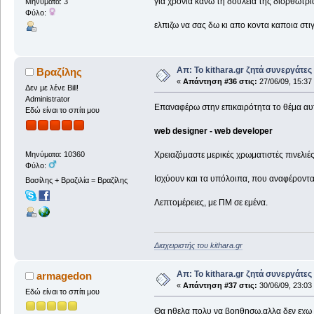
για χρονια κανω τη δουλεια της διορθωτρ
Μηνύματα: 3
Φύλο:
ελπιζω να σας δω κι απο κοντα καποια στι
Απ: Το kithara.gr ζητά συνεργάτες
Βραζίλης
«
Απάντηση #36 στις:
27/06/09, 15:37
Δεν με λένε Bill!
Administrator
Επαναφέρω στην επικαιρότητα το θέμα αυτ
Εδώ είναι το σπίτι μου
web designer - web developer
Χρειαζόμαστε μερικές χρωματιστές πινελιές
Μηνύματα: 10360
Φύλο:
Ισχύουν και τα υπόλοιπα, που αναφέροντα
Βασίλης + Βραζιλία = Βραζίλης
Λεπτομέρειες, με ΠΜ σε εμένα.
Διαχειριστής του kithara.gr
Απ: Το kithara.gr ζητά συνεργάτες
armagedon
«
Απάντηση #37 στις:
30/06/09, 23:03
Εδώ είναι το σπίτι μου
Θα ηθελα πολυ να βοηθησω,αλλα δεν εχω τι