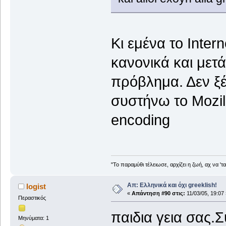
Κι εμένα το Inter
κανονικά και μετά
πρόβλημα. Δεν ξέ
συστήνω το Mozill
encoding
"Το παραμύθι τέλειωσε, αρχίζει η ζωή, αχ να 'τ
Απ: Ελληνικά και όχι greeklish!
logist
«
Απάντηση #90 στις:
11/03/05, 19:07 
Περαστικός
παιδια γεια σας.Σ
Μηνύματα: 1