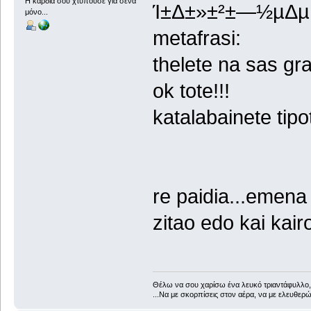
H καρδιά σου χτυπούσε για σένα
Ί±Δ±»±²±―½µΔµ
μόνο...
metafrasi:
thelete na sas gra
ok tote!!!
katalabainete tipo
re paidia...emena 
zitao edo kai kairo 
Θέλω να σου χαρίσω ένα λευκό τριαντάφυλλο, 
...Να με σκορπίσεις στον αέρα, να με ελευθερώ