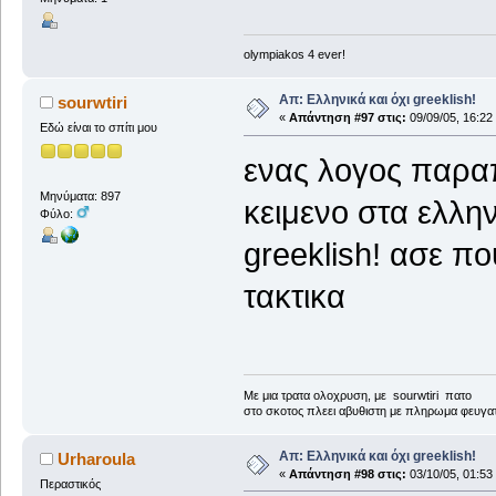
olympiakos 4 ever!
Απ: Ελληνικά και όχι greeklish!
sourwtiri
«
Απάντηση #97 στις:
09/09/05, 16:22
Εδώ είναι το σπίτι μου
ενας λογος παρα
Μηνύματα: 897
κειμενο στα ελλ
Φύλο:
greeklish! ασε πο
τακτικα
Με μια τρατα ολοχρυση, με sourwtiri πατο
στο σκοτος πλεει αβυθιστη με πληρωμα φευγα
Απ: Ελληνικά και όχι greeklish!
Urharoula
«
Απάντηση #98 στις:
03/10/05, 01:53
Περαστικός