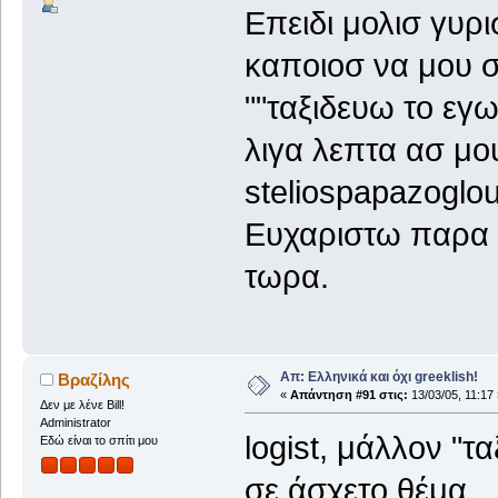
Επειδι μολισ γυρ
καποιοσ να μου σ
""ταξιδευω το εγ
λιγα λεπτα ασ μου
steliospapazogl
Ευχαριστω παρα 
τωρα.
Απ: Ελληνικά και όχι greeklish!
Βραζίλης
«
Απάντηση #91 στις:
13/03/05, 11:17 
Δεν με λένε Bill!
Administrator
logist, μάλλον "τα
Εδώ είναι το σπίτι μου
σε άσχετο θέμα.