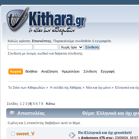
Καλώς ορίσατε,
Επισκέπτης
. Παρακαλούμε
συνδεθείτε
ή
εγγραφείτε
.
Σύνδεση με όνομα, κωδικό και διάρκεια σύνδεσης
Αρχική
Βοήθεια
Αναζήτηση
Ημερολόγιο
Σύνδεση
Εγγραφή
Το Στέκι των Κιθαρωδών
»
Η σελίδα της Κιθάρας
»
Νέα και όχι μόνο
»
Ελληνικά και όχι
Σελίδες:
1
2
3
[
4
]
5
6
7
8
Κάτω
Αποστολέας
Θέμα: Ελληνικά και όχι g
0 μέλη και 1 επισκέπτης διαβάζουν αυτό το θέμα.
Re:Ελληνικά και όχι greeklish!
sweet_V
«
Απάντηση #75 στις:
23/09/04, 18:57