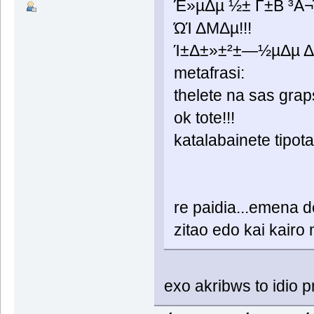
Έ­»µΔµ ½± Γ±Β ³Α
ΏΊ ΔΜΔµ!!!
Ί±Δ±»±²±―½µΔµ 
metafrasi:
thelete na sas grap
ok tote!!!
katalabainete tipot
re paidia...emena d
zitao edo kai kairo mi
exo akribws to idio pro