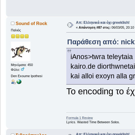
Απ: Ελληνικά και όχι greeklish!
Sound of Rock
«
Απάντηση #87 στις:
06/03/05, 20:10
Παλιός
Παράθεση από: nickt
iAnos>twra teleytaia
kairo.de diorthwneta
Μηνύματα: 450
Φύλο:
kai alloi exoyn alla gr
Den Exoume Ipothesi
Το encoding το έχε
Formula 1 Review
Lyrics. Wasted Time Between Solos.
Απ: Ελληνικά και όχι greeklish!