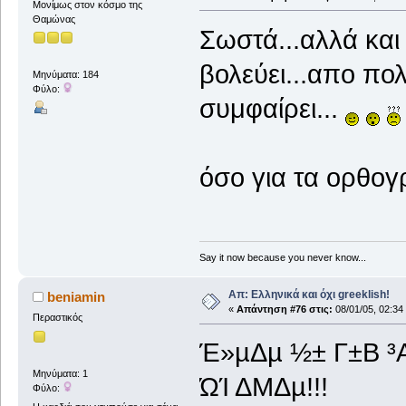
Μονίμως στον κόσμο της
Θαμώνας
Σωστά...αλλά και
βολεύει...απο πολ
Μηνύματα: 184
Φύλο:
συμφαίρει...
όσο για τα ορθογ
Say it now because you never know...
Απ: Ελληνικά και όχι greeklish!
beniamin
«
Απάντηση #76 στις:
08/01/05, 02:34
Περαστικός
Έ­»µΔµ ½± Γ±Β 
Μηνύματα: 1
ΏΊ ΔΜΔµ!!!
Φύλο: