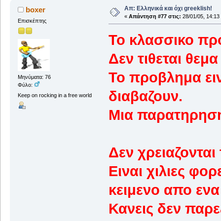
Απ: Ελληνικά και όχι greeklish!
boxer
«
Απάντηση #77 στις:
28/01/05, 14:13
Επισκέπτης
Το κλασσικο πρ
Δεν τιθεται θεμα
Το προβλημα ει
Μηνύματα: 76
Φύλο:
διαβαζουν.
Keep on rocking in a free world
Μια παρατηρηση
Δεν χρειαζονται 
Ειναι χιλιες φο
κειμενο απο ενα 
Κανεις δεν παρε