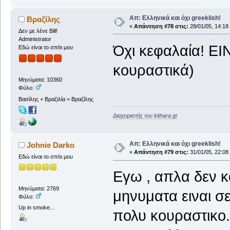
Απ: Ελληνικά και όχι greeklish!
Βραζίλης
«
Απάντηση #78 στις:
28/01/05, 14:18
Δεν με λένε Bill!
Administrator
Όχι κεφαλαία! ΕΙ
Εδώ είναι το σπίτι μου
κουραστικά)
Μηνύματα: 10360
Φύλο:
Βασίλης + Βραζιλία = Βραζίλης
Διαχειριστής του kithara.gr
Απ: Ελληνικά και όχι greeklish!
Johnie Darko
«
Απάντηση #79 στις:
31/01/05, 22:08
Εδώ είναι το σπίτι μου
Εγω , απλα δεν 
Μηνύματα: 2769
μηνυματα ειναι σε 
Φύλο:
Up in smoke...
πολυ κουραστικο..