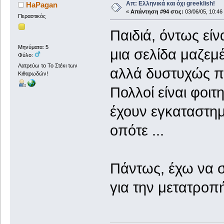
Απ: Ελληνικά και όχι greeklish!
HaPagan
«
Απάντηση #94 στις:
03/06/05, 10:46
Περαστικός
Παιδιά, όντως είν
Μηνύματα: 5
μια σελίδα μαζεμ
Φύλο:
Λατρεύω το Το Στέκι των
αλλά δυστυχώς πο
Κιθαρωδών!
Πολλοί είναι φοι
έχουν εγκαταστημ
οπότε ...
Πάντως, έχω να 
για την μετατροπ