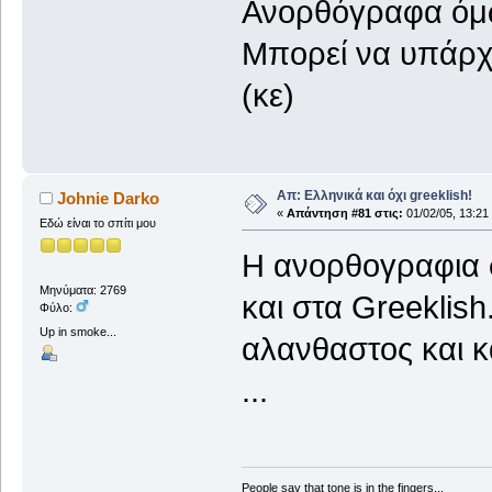
Ανορθόγραφα όμως.
Μπορεί να υπάρχο
(κε)
Απ: Ελληνικά και όχι greeklish!
Johnie Darko
«
Απάντηση #81 στις:
01/02/05, 13:21
Εδώ είναι το σπίτι μου
Η ανορθογραφια σ
Μηνύματα: 2769
και στα Greeklish
Φύλο:
Up in smoke...
αλανθαστος και κ
...
People say that tone is in the fingers...