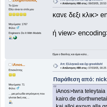
Σιδηρόπουλος
«
Απάντηση #88 στις:
06/03/05, 20:53
Το ζώον
Εδώ είναι το σπίτι μου
κανε δεξι κλικ>
Μηνύματα: 1767
Φύλο:
ή view> encoding
Engineers Do It With Models
Είμαι ο Βασίλης και είμαι καλα...
Απ: Ελληνικά και όχι greeklish!
iAnos...
«
Απάντηση #89 στις:
07/03/05, 00:25
Επισκέπτης
Παράθεση από: nickt
Μηνύματα: 71
Φύλο:
iAnos>twra teleytaia
... μια μελωδία απρόσμενη που
kairo.de diorthwneta
γίνεται δική σας ...
kai alloi exoyn alla gr