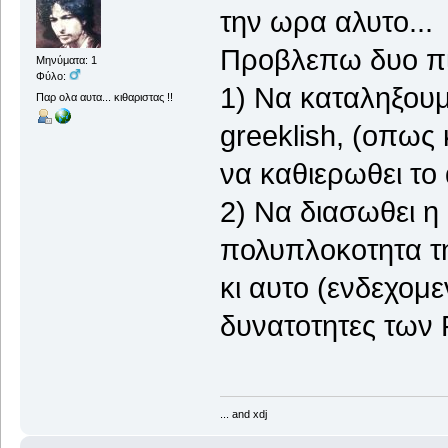
την ωρα αλυτο...
Προβλεπω δυο πιθ
Μηνύματα: 1
Φύλο:
1) Να καταληξουμ
Παρ ολα αυτα... κιθαριστας !!
greeklish, (οπως
να καθιερωθει το 
2) Να διασωθει η
πολυπλοκοτητα τη
κι αυτο (ενδεχομε
δυνατοτητες των 
... and xdj