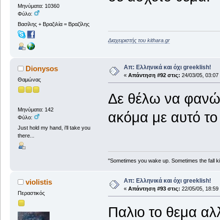
Μηνύματα: 10360
Φύλο:
Βασίλης + Βραζιλία = Βραζίλης
Διαχειριστής του kithara.gr
Απ: Ελληνικά και όχι greeklish!
Dionysos
«
Απάντηση #92 στις:
24/03/05, 03:07
Θαμώνας
Δε θέλω να φανώ
Μηνύματα: 142
ακόμα με αυτό το
Φύλο:
Just hold my hand, i'll take you
there...
"Sometimes you wake up. Sometimes the fall ki
Απ: Ελληνικά και όχι greeklish!
violistis
«
Απάντηση #93 στις:
22/05/05, 18:59
Περαστικός
Παλιο το θεμα αλ