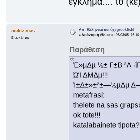
έγκλημα.... το (κε
Απ: Ελληνικά και όχι greeklish!
nicktzimas
«
Απάντηση #84 στις:
06/03/05, 16:10
Επισκέπτης
Παράθεση
Έ­»µΔµ ½± Γ±Β ³Α¬
ΏΊ ΔΜΔµ!!!
Ί±Δ±»±²±―½µΔµ Δ
metafrasi:
thelete na sas grapso
ok tote!!!
katalabainete tipota?