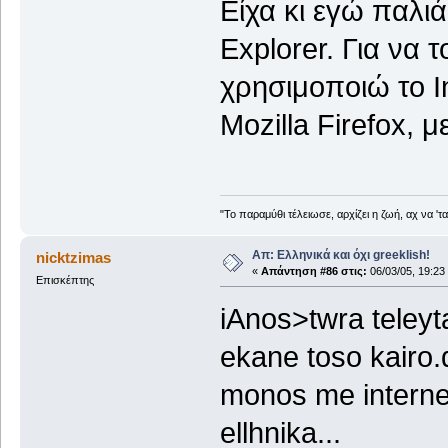
Είχα κι εγώ παλιά
Explorer. Για να
χρησιμοποιώ το In
Mozilla Firefox, 
"Το παραμύθι τέλειωσε, αρχίζει η ζωή, αχ να 'τ
Απ: Ελληνικά και όχι greeklish!
nicktzimas
«
Απάντηση #86 στις:
06/03/05, 19:23
Επισκέπτης
iAnos>twra teleyt
ekane toso kairo.
monos me internet 
ellhnika...