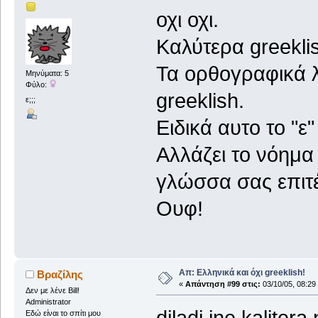
οχι οχι.
Καλύτερα greeklis
Τα ορθογραφικά λ
Μηνύματα: 5
Φύλο:
greeklish.
ε;;;
Ειδικά αυτο το "ε"
Αλλάζει το νόημα 
γλώσσα σας επιτέ
Ουφ!
Απ: Ελληνικά και όχι greeklish!
Βραζίλης
«
Απάντηση #99 στις:
03/10/05, 08:29
Δεν με λένε Bill!
Administrator
diladi ine kaliter
Εδώ είναι το σπίτι μου