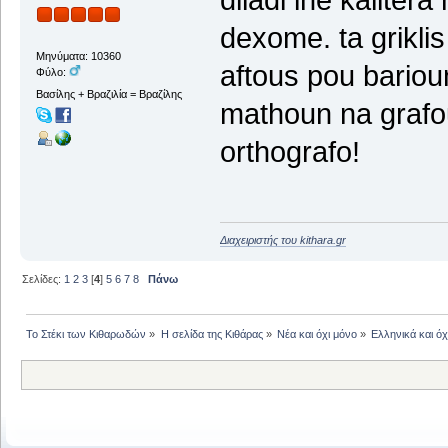
dexome. ta griklis
Μηνύματα: 10360
aftous pou bariou
Φύλο:
Βασίλης + Βραζιλία = Βραζίλης
mathoun na grafou
orthografo!
Διαχειριστής του kithara.gr
Σελίδες:
1
2
3
[
4
]
5
6
7
8
Πάνω
Το Στέκι των Κιθαρωδών
»
Η σελίδα της Κιθάρας
»
Νέα και όχι μόνο
»
Ελληνικά και όχι