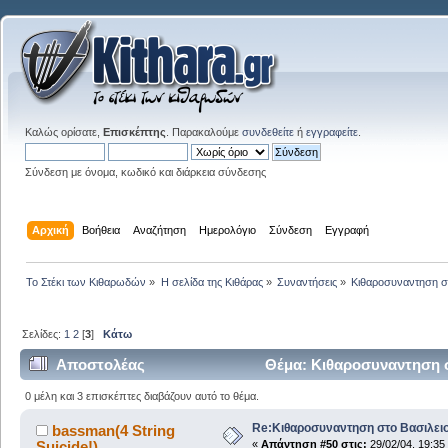
Καλώς ορίσατε,
Επισκέπτης
. Παρακαλούμε
συνδεθείτε
ή
εγγραφείτε
.
Σύνδεση με όνομα, κωδικό και διάρκεια σύνδεσης
Αρχική
Βοήθεια
Αναζήτηση
Ημερολόγιο
Σύνδεση
Εγγραφή
Το Στέκι των Κιθαρωδών
»
Η σελίδα της Κιθάρας
»
Συναντήσεις
»
Κιθαροσυναντηση στ
Σελίδες:
1
2
[
3
]
Κάτω
Αποστολέας
Θέμα: Κιθαροσυναντηση σ
0 μέλη και 3 επισκέπτες διαβάζουν αυτό το θέμα.
Re:Κιθαροσυναντηση στο Βασιλειο
bassman(4 String
Suicide!)
«
Απάντηση #50 στις:
29/02/04, 19:35