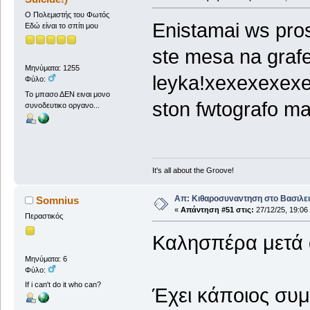
O Πολεμιστής του Φωτός
Enistamai ws pros
Εδώ είναι το σπίτι μου
ste mesa na grafe
Μηνύματα: 1255
leyka!xexexexexe
Φύλο:
Το μπασο ΔΕΝ ειναι μονο
ston fwtografo mas
συνοδευτικο οργανο...
It's all about the Groove!
Απ: Κιθαροσυναντηση στο Βασιλειο
Somnius
«
Απάντηση #51 στις:
27/12/25, 19:06
Περαστικός
Καλησπέρα μετά 
Μηνύματα: 6
Φύλο:
If i can't do it who can?
Έχει κάποιος συμ