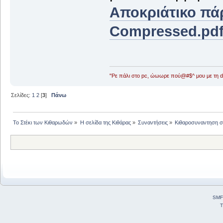
Αποκριάτικο πάρ
Compressed.pd
"Ρε πάλι στο pc, ώωωρε πού@#$^ μου με τη ds
Σελίδες:
1
2
[
3
]
Πάνω
Το Στέκι των Κιθαρωδών
»
Η σελίδα της Κιθάρας
»
Συναντήσεις
»
Κιθαροσυναντηση στ
SMF
T