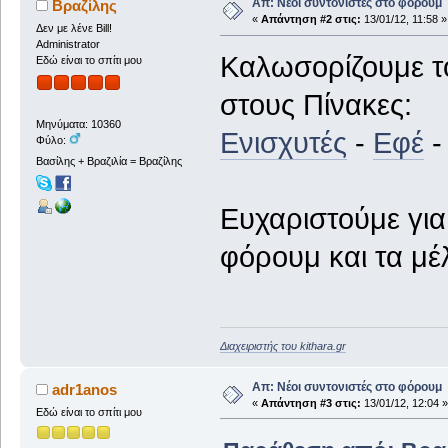
Απ: Νέοι συντονιστές στο φόρουμ
Βραζίλης
«
Απάντηση #2 στις:
13/01/12, 11:58 »
Δεν με λένε Bill!
Administrator
Καλωσορίζουμε τ
Εδώ είναι το σπίτι μου
στους Πίνακες:
Μηνύματα: 10360
Ενισχυτές
-
Εφέ
Φύλο:
Βασίλης + Βραζιλία = Βραζίλης
Ευχαριστούμε για
φόρουμ και τα μέ
Διαχειριστής του kithara.gr
Απ: Νέοι συντονιστές στο φόρουμ
adr1anos
«
Απάντηση #3 στις:
13/01/12, 12:04 »
Εδώ είναι το σπίτι μου