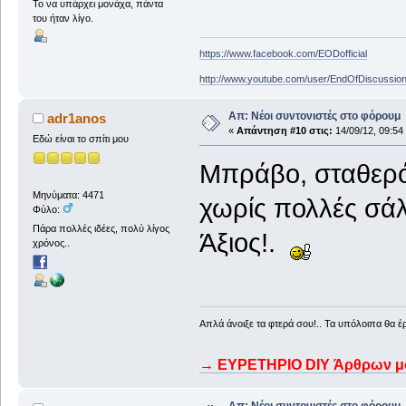
Το να υπάρχει μονάχα, πάντα
του ήταν λίγο.
https://www.facebook.com/EODofficial
http://www.youtube.com/user/EndOfDiscussio
Απ: Νέοι συντονιστές στο φόρουμ
adr1anos
«
Απάντηση #10 στις:
14/09/12, 09:54
Εδώ είναι το σπίτι μου
Μπράβο, σταθερός
Μηνύματα: 4471
χωρίς πολλές σάλ
Φύλο:
Πάρα πολλές ιδέες, πολύ λίγος
Άξιος!.
χρόνος..
Απλά άνοιξε τα φτερά σου!.. Τα υπόλοιπα θα έ
→ ΕΥΡΕΤΗΡΙΟ DIY Άρθρων μου
Απ: Νέοι συντονιστές στο φόρουμ