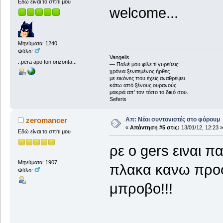
Εδώ είναι το σπίτι μου
welcome...
Μηνύματα: 1240
Φύλο:
Vangelis
..pera apo ton orizonta...
― Παλιέ μου φίλε τί γυρεύεις;
χρόνια ξενιτεμένος ήρθες
με εικόνες που έχεις αναθρέψει
κάτω από ξένους ουρανούς
μακριά απ' τον τόπο το δικό σου.
Seferis
Απ: Νέοι συντονιστές στο φόρουμ
zeromancer
«
Απάντηση #5 στις:
13/01/12, 12:23 »
Εδώ είναι το σπίτι μου
ρε ο gers ειναι παν
Μηνύματα: 1907
πλακα κανω προ
Φύλο:
μπροβο!!!