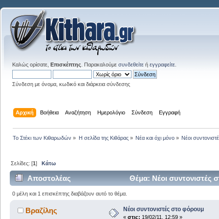
Καλώς ορίσατε,
Επισκέπτης
. Παρακαλούμε
συνδεθείτε
ή
εγγραφείτε
.
Σύνδεση με όνομα, κωδικό και διάρκεια σύνδεσης
Αρχική
Βοήθεια
Αναζήτηση
Ημερολόγιο
Σύνδεση
Εγγραφή
Το Στέκι των Κιθαρωδών
»
Η σελίδα της Κιθάρας
»
Νέα και όχι μόνο
»
Νέοι συντονιστ
Σελίδες: [
1
]
Κάτω
Αποστολέας
Θέμα: Νέοι συντονιστές 
0 μέλη και 1 επισκέπτης διαβάζουν αυτό το θέμα.
Νέοι συντονιστές στο φόρουμ
Βραζίλης
«
στις:
19/02/11, 12:59 »