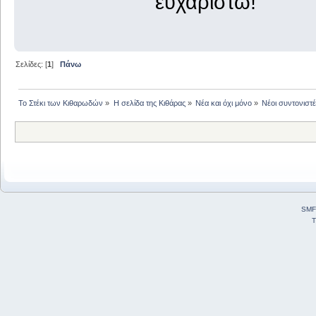
ευχαριστώ!
Σελίδες: [
1
]
Πάνω
Το Στέκι των Κιθαρωδών
»
Η σελίδα της Κιθάρας
»
Νέα και όχι μόνο
»
Νέοι συντονιστ
SMF
T