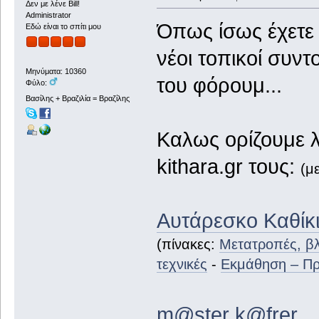
Δεν με λένε Bill!
Administrator
Όπως ίσως έχετε
Εδώ είναι το σπίτι μου
νέοι τοπικοί συντ
Μηνύματα: 10360
του φόρουμ...
Φύλο:
Βασίλης + Βραζιλία = Βραζίλης
Καλως ορίζουμε 
kithara.gr τους:
(μ
Αυτάρεσκο Καθίκι
(πίνακες:
Μετατροπές, βλ
τεχνικές
-
Εκμάθηση – Π
m@ster k@frer