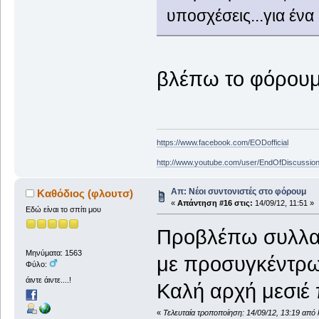
υποσχέσεις...για έν
βλέπω το φόρουμ
https://www.facebook.com/EODofficial
http://www.youtube.com/user/EndOfDiscussio
Απ: Νέοι συντονιστές στο φόρουμ
Καθόδιος (φλουτσ)
«
Απάντηση #16 στις:
14/09/12, 11:51 »
Εδώ είναι το σπίτι μου
Προβλέπω συλλα
Μηνύματα: 1563
με προσυγκέντρω
Φύλο:
άιντε άιντε....!
Καλή αρχή μεσιέ π
«
Τελευταία τροποποίηση: 14/09/12, 13:19 από 