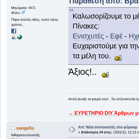
Παράθεση από: Βραζί
Μηνύματα: 4471
Φύλο:
Καλωσορίζουμε το μ
Πάρα πολλές ιδέες, πολύ λίγος
Πίνακες:
χρόνος..
Ενισχυτές
-
Εφέ
-
Ηχο
Ευχαριστούμε για τη
τα μέλη του.
Άξιος!..
Απλά άνοιξε τα φτερά σου!.. Τα υπόλοιπα θα έ
→ ΕΥΡΕΤΗΡΙΟ DIY Άρθρων μου
Απ: Νέοι συντονιστές στο φόρουμ
vangelis
«
Απάντηση #4 στις:
13/01/12, 12:13 »
Κιθαροσυντονιστής