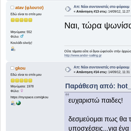
Απ: Νέοι συντονιστές στο φόρουμ
atav (φλουτσ)
«
Απάντηση #13 στις:
14/09/12, 11:27 
Εδώ είναι το σπίτι μου
Ναι, τώρα ψωνίσα
Μηνύματα: 552
Φύλο:
Κουλάδι ολκής!
Οὔτε τάματα οὔτε οἱ ἅγιοι ὠφελοῦν στὴν ἀρρώστ
http://www.andor-sailing.gr
Απ: Νέοι συντονιστές στο φόρουμ
gkou
«
Απάντηση #14 στις:
14/09/12, 11:31 
Εδώ είναι το σπίτι μου
Παράθεση από: hot_s
Μηνύματα: 1978
Φύλο:
https://myspace.com/gkou
ευχαριστώ παιδες!
δεσμεύομαι πως θα τ
υποσχέσεις...για έν