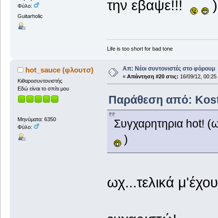
την εβαψε!!!
)
Φύλο:
Guitarholic
Life is too short for bad tone
Απ: Νέοι συντονιστές στο φόρουμ
hot_sauce (φλουτσ)
«
Απάντηση #20 στις:
16/09/12, 00:25
Κιθαροσυντονιστής
Εδώ είναι το σπίτι μου
Παράθεση από: Kosth
Μηνύματα: 6350
Συγχαρητηρια hot! (ω
Φύλο:
)
ωχ...τελικά μ'έχο