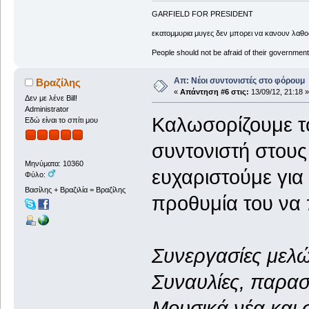
GARFIELD FOR PRESIDENT
εκατομμυρια μυγες δεν μπορει να κανουν λαθος
People should not be afraid of their governmen
Απ: Νέοι συντονιστές στο φόρουμ
Βραζίλης
«
Απάντηση #6 στις:
13/09/12, 21:18 »
Δεν με λένε Bill!
Administrator
Καλωσορίζουμε τ
Εδώ είναι το σπίτι μου
συντονιστή στους
Μηνύματα: 10360
ευχαριστούμε για 
Φύλο:
Βασίλης + Βραζιλία = Βραζίλης
προθυμία του να
Συνεργασίες μελ
Συναυλίες, παρασ
Μουσικά νέα και 