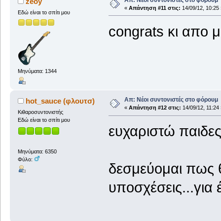
zeoy
«
Απάντηση #11 στις:
14/09/12, 10:25 
Εδώ είναι το σπίτι μου
congrats κι απο μ
Μηνύματα: 1344
Απ: Νέοι συντονιστές στο φόρουμ
hot_sauce (φλουτσ)
«
Απάντηση #12 στις:
14/09/12, 11:24 
Κιθαροσυντονιστής
Εδώ είναι το σπίτι μου
ευχαριστώ παιδες
Μηνύματα: 6350
Φύλο:
δεσμεύομαι πως θ
υποσχέσεις...για