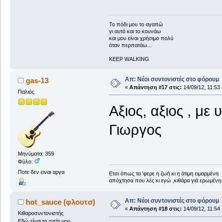
To πόδι μου το αγαπώ
γι αυτό και το κουνάω
και μου είναι χρήσιμο πολύ
όταν περπατάω...
KEEP WALKING
Απ: Νέοι συντονιστές στο φόρουμ
gas-13
«
Απάντηση #17 στις:
14/09/12, 11:53 
Παλιός
Αξιος, αξιος , με 
Γιωργος
Μηνύματα: 359
Φύλο:
Ποτε δεν ειναι αργα
Ετσι όπως τα 'φερε η ζωή κι η άτιμη ειμαρμένη
απόχτησα που λές κι εγώ ,κιθάρα γιά ερωμένη
Απ: Νέοι συντονιστές στο φόρουμ
hot_sauce (φλουτσ)
«
Απάντηση #18 στις:
14/09/12, 11:54 
Κιθαροσυντονιστής
Εδώ είναι το σπίτι μου