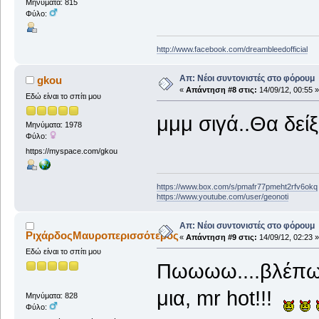
Μηνύματα: 815
Φύλο:
http://www.facebook.com/dreambleedofficial
Απ: Νέοι συντονιστές στο φόρουμ
gkou
«
Απάντηση #8 στις:
14/09/12, 00:55 »
Εδώ είναι το σπίτι μου
μμμ σιγά..Θα δείξ
Μηνύματα: 1978
Φύλο:
https://myspace.com/gkou
https://www.box.com/s/pmafr77pmeht2rfv6okq
https://www.youtube.com/user/geonoti
Απ: Νέοι συντονιστές στο φόρουμ
ΡιχάρδοςΜαυροπερισσότερος
«
Απάντηση #9 στις:
14/09/12, 02:23 »
Εδώ είναι το σπίτι μου
Πωωωω....βλέπω 
μια, mr hot!!!
Μηνύματα: 828
Φύλο: