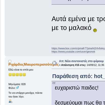
Αυτά εμένα με τ
με το μαλακό
https://www.box.com/s/pmafr77pmeht2rfv6okq
https://www.youtube.com/user/geonoti
Απ: Νέοι συντονιστές στο φόρουμ
ΡιχάρδοςΜαυροπερισσότερος
«
Απάντηση #15 στις:
14/09/12, 11:36 
Εδώ είναι το σπίτι μου
Παράθεση από: hot_s
Μηνύματα: 828
ευχαριστώ παιδες!
Φύλο:
Το να υπάρχει μονάχα, πάντα
του ήταν λίγο.
δεσμεύομαι πως θα τ