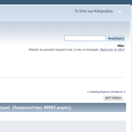
Το Στέκι των Κιθαρωδών
Νέα:
Χάσατε το μουσικό όργανό σας ή σας το έκλεψαν;
Δηλώστε το εδώ!
« προηγούμενο
επόμενο »
ΕΚΤΎΠΩΣΗ
ισμού (Αναγνώστηκε 46693 φορές)