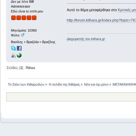
Δεν με λένε Bill!
Administrator
Αυτό το θέμα μεταφέρθηκε στο
Κριτικές μ
Εδώ είναι το σπίτι μου
http://forum.kithara.gr/index.php?topic=7
Μηνύματα: 10360
Φύλο:
Διαχειριστής του kithara.gr
Βασίλης + Βραζιλία = Βραζίλης
Σελίδες: [
1
]
Πάνω
Το Στέκι των Κιθαρωδών
»
Η σελίδα της Κιθάρας
»
Νέα και όχι μόνο
»
ΜΕΤΑΚΙΝΗΘΗΚΕ: 