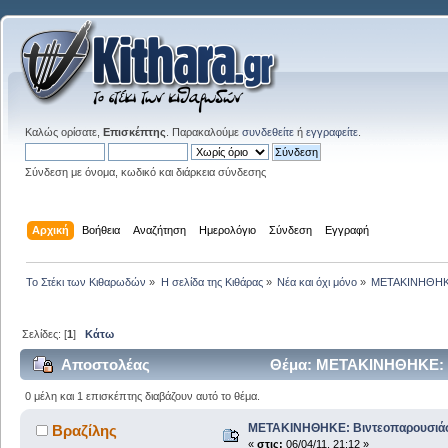
Καλώς ορίσατε,
Επισκέπτης
. Παρακαλούμε
συνδεθείτε
ή
εγγραφείτε
.
Σύνδεση με όνομα, κωδικό και διάρκεια σύνδεσης
Αρχική
Βοήθεια
Αναζήτηση
Ημερολόγιο
Σύνδεση
Εγγραφή
Το Στέκι των Κιθαρωδών
»
Η σελίδα της Κιθάρας
»
Νέα και όχι μόνο
»
ΜΕΤΑΚΙΝΗΘΗΚΕ: 
Σελίδες: [
1
]
Κάτω
Αποστολέας
Θέμα: ΜΕΤΑΚΙΝΗΘΗΚΕ: Βι
0 μέλη και 1 επισκέπτης διαβάζουν αυτό το θέμα.
ΜΕΤΑΚΙΝΗΘΗΚΕ: Βιντεοπαρουσιάσει
Βραζίλης
«
στις:
06/04/11, 21:12 »