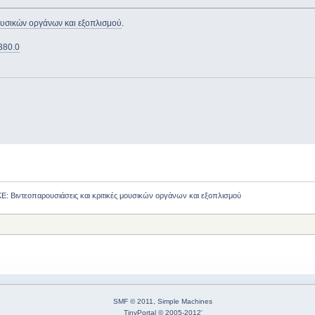
ουσικών οργάνων και εξοπλισμού
.
6380.0
Βιντεοπαρουσιάσεις και κριτικές μουσικών οργάνων και εξοπλισμού
SMF © 2011
,
Simple Machines
TinyPortal
© 2005-2012
'