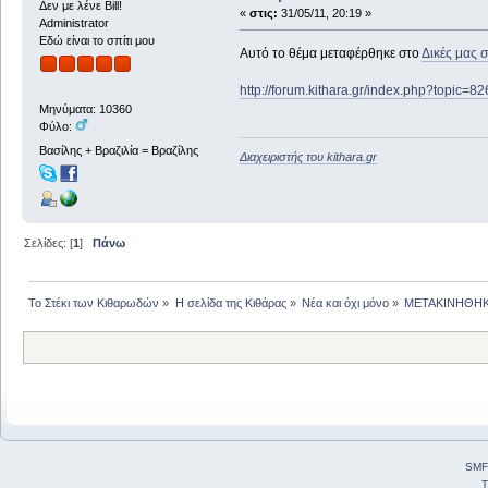
Δεν με λένε Bill!
«
στις:
31/05/11, 20:19 »
Administrator
Εδώ είναι το σπίτι μου
Αυτό το θέμα μεταφέρθηκε στο
Δικές μας 
http://forum.kithara.gr/index.php?topic=8
Μηνύματα: 10360
Φύλο:
Βασίλης + Βραζιλία = Βραζίλης
Διαχειριστής του kithara.gr
Σελίδες: [
1
]
Πάνω
Το Στέκι των Κιθαρωδών
»
Η σελίδα της Κιθάρας
»
Νέα και όχι μόνο
»
ΜΕΤΑΚΙΝΗΘΗΚΕ:
SMF
T