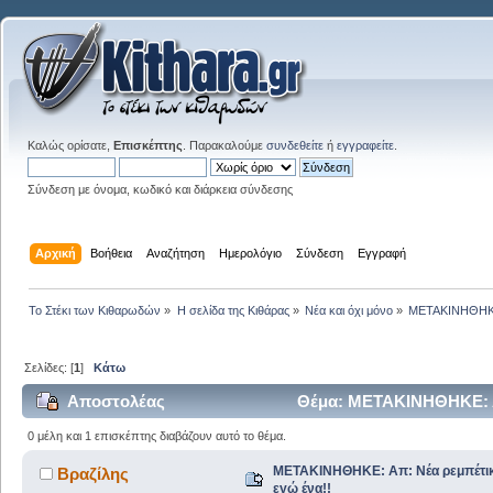
Καλώς ορίσατε,
Επισκέπτης
. Παρακαλούμε
συνδεθείτε
ή
εγγραφείτε
.
Σύνδεση με όνομα, κωδικό και διάρκεια σύνδεσης
Αρχική
Βοήθεια
Αναζήτηση
Ημερολόγιο
Σύνδεση
Εγγραφή
Το Στέκι των Κιθαρωδών
»
Η σελίδα της Κιθάρας
»
Νέα και όχι μόνο
»
ΜΕΤΑΚΙΝΗΘΗΚΕ:
Σελίδες: [
1
]
Κάτω
Αποστολέας
Θέμα: ΜΕΤΑΚΙΝΗΘΗΚΕ: Απ
60398 φορές)
0 μέλη και 1 επισκέπτης διαβάζουν αυτό το θέμα.
ΜΕΤΑΚΙΝΗΘΗΚΕ: Απ: Νέα ρεμπέτικ
Βραζίλης
εγώ ένα!!