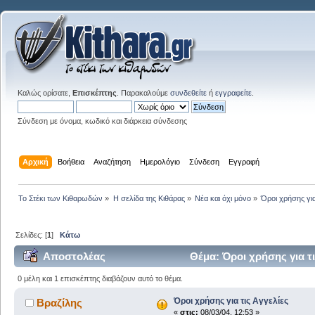
Καλώς ορίσατε,
Επισκέπτης
. Παρακαλούμε
συνδεθείτε
ή
εγγραφείτε
.
Σύνδεση με όνομα, κωδικό και διάρκεια σύνδεσης
Αρχική
Βοήθεια
Αναζήτηση
Ημερολόγιο
Σύνδεση
Εγγραφή
Το Στέκι των Κιθαρωδών
»
Η σελίδα της Κιθάρας
»
Νέα και όχι μόνο
»
Όροι χρήσης για
Σελίδες: [
1
]
Κάτω
Αποστολέας
Θέμα: Όροι χρήσης για τ
0 μέλη και 1 επισκέπτης διαβάζουν αυτό το θέμα.
Όροι χρήσης για τις Αγγελίες
Βραζίλης
«
στις:
08/03/04, 12:53 »