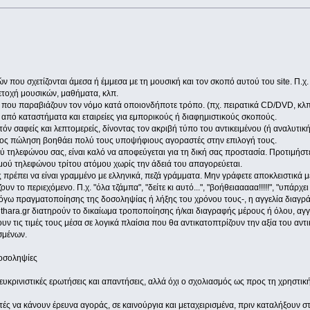
ν που σχετίζονται άμεσα ή έμμεσα με τη μουσική και τον σκοπό αυτού του site. Π.χ
οχή μουσικών, μαθήματα, κλπ.
ν που παραβιάζουν τον νόμο κατά οποιονδήποτε τρόπο. (πχ. πειρατικά CD/DVD, κλπ
 από καταστήματα και εταιρείες για εμπορικούς ή διαφημιστικούς σκοπούς.
ατόν σαφείς και λεπτομερείς, δίνοντας τον ακριβή τύπο του αντικειμένου (ή αναλυτικ
ος πώληση βοηθάει πολύ τους υποψήφιους αγοραστές στην επιλογή τους.
τηλεφώνου σας, είναι καλό να αποφεύγεται για τη δική σας προστασία. Προτιμήσ
ού τηλεφώνου τρίτου ατόμου χωρίς την άδειά του απαγορεύεται.
σας πρέπει να είναι γραμμένο με ελληνικά, πεζά γράμματα. Μην γράφετε αποκλειστικά
 το περιεχόμενο. Π.χ. "όλα τζάμπα", "δείτε κι αυτό...", "βοήθειααααα!!!!!", "υπάρχει καν
λόγω πραγματοποίησης της δοσοληψίας ή λήξης του χρόνου τους-, η αγγελία διαγρά
υ kithara.gr διατηρούν το δικαίωμα τροποποίησης ή/και διαγραφής μέρους ή όλου, α
υν τις τιμές τους μέσα σε λογικά πλαίσια που θα αντικατοπτρίζουν την αξία του αν
σμένων.
δοσοληψίες
ευκρινιστικές ερωτήσεις και απαντήσεις, αλλά όχι ο σχολιασμός ως προς τη χρηστική
 να κάνουν έρευνα αγοράς, σε καινούργια και μεταχειρισμένα, πριν καταλήξουν στ