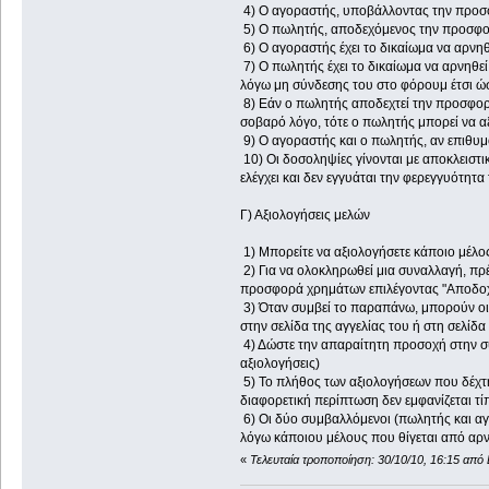
4) Ο αγοραστής, υποβάλλοντας την προσφο
5) Ο πωλητής, αποδεχόμενος την προσφορά
6) Ο αγοραστής έχει το δικαίωμα να αρνηθ
7) Ο πωλητής έχει το δικαίωμα να αρνηθε
λόγω μη σύνδεσης του στο φόρουμ έτσι ώστ
8) Εάν ο πωλητής αποδεχτεί την προσφορ
σοβαρό λόγο, τότε ο πωλητής μπορεί να α
9) Ο αγοραστής και ο πωλητής, αν επιθυμ
10) Οι δοσοληψίες γίνονται με αποκλειστι
ελέγχει και δεν εγγυάται την φερεγγυότητ
Γ) Αξιολογήσεις μελών
1) Μπορείτε να αξιολογήσετε κάποιο μέλος
2) Για να ολοκληρωθεί μια συναλλαγή, πρ
προσφορά χρημάτων επιλέγοντας "Αποδο
3) Όταν συμβεί το παραπάνω, μπορούν οι 
στην σελίδα της αγγελίας του ή στη σελίδα
4) Δώστε την απαραίτητη προσοχή στην συ
αξιολογήσεις)
5) Το πλήθος των αξιολογήσεων που δέχτηκ
διαφορετική περίπτωση δεν εμφανίζεται τί
6) Οι δύο συμβαλλόμενοι (πωλητής και αγ
λόγω κάποιου μέλους που θίγεται από αρνητ
«
Τελευταία τροποποίηση: 30/10/10, 16:15 από 