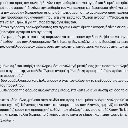
ρά του προς τον πωλητή δηλώνει την επιθυμία του για αγορά και δεσμεύεται ηθικά
 του αγοραστή δηλώνει την επιθυμία του για πώληση και δεσμεύεται ηθικά για αυ
εί την αγορά αν διαπιστώσει σε οποιαδήποτε στιγμή ότι το αντικείμενο προς πώλη
ί την προσφορά του αγοραστή που έχει γίνει μέσω του "Άμεση αγορά" ή "Υποβολή πρ
ε να ενημερωθεί για την πορεία της αγγελίας του.
ά του αγοραστή ολοκληρώνοντας την αγγελία (λόγω άμεσης αγοράς ή νίκης σε δημ
ξιολογήσει αρνητικά τον αγοραστή.
ούν, μπορούν μετά από κοινή συμφωνία να ακυρώσουν την δοσοληψία και να μην π
κή ευθύνη των συναλλασσομένων. Το kithara.gr δεν εμπλέκεται στις δοσοληψίες μεταξ
α των συναλλασσόμενων μελών, ούτε την ποιότητα, κατάσταση, και νομιμότητα των 
 μόνο αφότου υπάρξει ολοκληρωμένη συναλλαγή μεταξύ σας (είτε είσασταν πωλητής,
έπει ο αγοραστής να επιλέξει "Άμεση αγορά" ή "Υποβολή προσφοράς" (αν πρόκειται
χή προσφοράς".
δύο συμβαλλόμενοι να αξιολογήσουν ο ένας τον άλλον, αν το επιθυμούν, πατώντα
 του προφίλ του.
μπλήρωση της φόρμας αξιολόγησης μέλους, έτσι ώστε να είναι σωστή και όσο το δυν
ε το κάθε μέλος φαίνεται στην σελίδα του προφίλ του, μόνο αν έχει ολοκληρωθεί κ
ποτα σχετικό). Κάνοντας κλικ πάνω στο νούμερο των συναλλαγών, εμφανίζεται σελίδα
οραστής) έχουν την πρωταρχική ευθύνη των αξιολογήσεων που υποβάλλουν. Το kitha
ική κριτική αλλά διατηρεί το δικαίωμα να το κάνει σε εξαιρετικές περιπτώσεις (π.χ
Βραζίλης
»