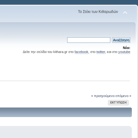
Το Στέκι των Κιθαρωδών
Νέα:
Δείτε την σελίδα του kithara.gr στο
facebook
, στο
twitter
, και στο
youtube
« προηγούμενο
επόμενο »
ΕΚΤΎΠΩΣΗ