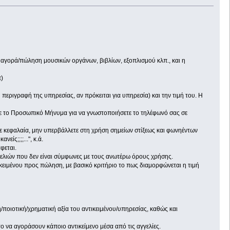
. αγορά/πώληση μουσικών οργάνων, βιβλίων, εξοπλισμού κλπ., και η
)
ή περιγραφή της υπηρεσίας, αν πρόκειται για υπηρεσία) και την τιμή του. Η
τε το Προσωπικό Μήνυμα για να γνωστοποιήσετε το τηλέφωνό σας σε
 με κεφαλαία, μην υπερβάλλετε στη χρήση σημείων στίξεως και φωνηέντων
είς;;;;...", κ.ά.
φεται.
γγελιών που δεν είναι σύμφωνες με τους ανωτέρω όρους χρήσης.
τικειμένου προς πώληση, με βασικό κριτήριο το πως διαμορφώνεται η τιμή
/ποιοτική/χρηματική αξία του αντικειμένου/υπηρεσίας, καθώς και
ο να αγοράσουν κάποιο αντικείμενο μέσα από τις αγγελίες.