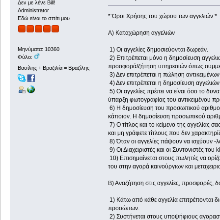
Δεν με λένε Bill!
Administrator
* Όροι Χρήσης του χώρου των αγγελιών *
Εδώ είναι το σπίτι μου
Α) Καταχώρηση αγγελιών
1) Οι αγγελίες δημοσιεύονται δωρεάν.
Μηνύματα: 10360
Φύλο:
2) Eπιτρέπεται μόνο η δημοσίευση αγγελιώ
προσφορά/ζήτηση υπηρεσιών όπως συμμετ
Βασίλης + Βραζιλία = Βραζίλης
3) Δεν επιτρέπεται η πώληση αντικειμένω
4) Δεν επιτρέπεται η δημοσίευση αγγελιών
5) Οι αγγελίες πρέπει να είναι όσο το δυν
ύπαρξη φωτογραφίας του αντικειμένου πρ
6) Η δημοσίευση του προσωπικού αριθμού 
κάποιον. Η δημοσίευση προσωπικού αριθμ
7) Ο τίτλος και το κείμενο της αγγελίας 
και μη γράφετε τίτλους που δεν χαρακτηρίζουν
8) Όταν οι αγγελίες πάψουν να ισχύουν -
9) Οι Διαχειριστές και οι Συντονιστές το
10) Επισημαίνεται στους πωλητές να ορίζο
του στην αγορά καινούργιων και μεταχειρι
Β) Αναζήτηση στις αγγελίες, προσφορές, 
1) Κάτω από κάθε αγγελία επιτρέπονται δι
προσώπων.
2) Συστήνεται στους υποψήφιους αγοραστές