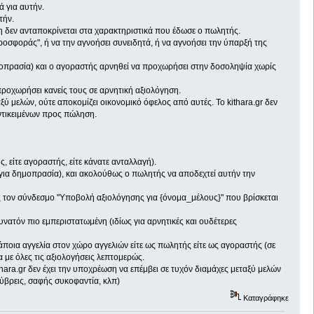
 για αυτήν.
τήν.
ση δεν ανταποκρίνεται στα χαρακτηριστικά που έδωσε ο πωλητής.
οσφοράς", ή να την αγνοήσει συνειδητά, ή να αγνοήσει την ύπαρξή της
οπρασία) και ο αγοραστής αρνηθεί να προχωρήσει στην δοσοληψία χωρίς
ροχωρήσει κανείς τους σε αρνητική αξιολόγηση.
ύ μελών, ούτε αποκομίζει οικονομικό όφελος από αυτές. Το kithara.gr δεν
αντικειμένων προς πώληση.
 είτε αγοραστής, είτε κάνατε ανταλλαγή).
 για δημοπρασία), και ακολούθως ο πωλητής να αποδεχτεί αυτήν την
ς τον σύνδεσμο "Υποβολή αξιολόγησης για {όνομα_μέλους}" που βρίσκεται
ατόν πιο εμπεριστατωμένη (ιδίως για αρνητικές και ουδέτερες
άποια αγγελία στον χώρο αγγελιών είτε ως πωλητής είτε ως αγοραστής (σε
 με όλες τις αξιολογήσεις λεπτομερώς.
ra.gr δεν έχει την υποχρέωση να επέμβει σε τυχόν διαμάχες μεταξύ μελών
. ύβρεις, σαφής συκοφαντία, κλπ)
Καταγράφηκε