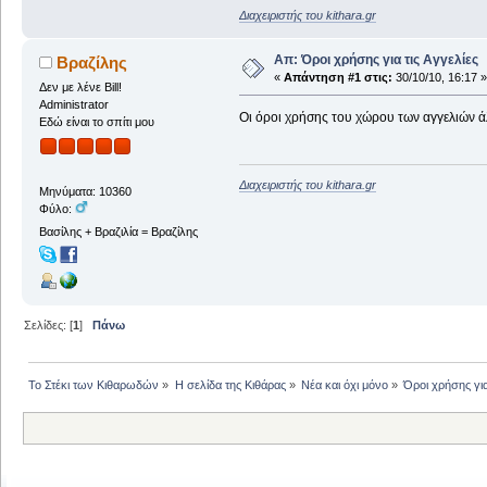
Διαχειριστής του kithara.gr
Απ: Όροι χρήσης για τις Αγγελίες
Βραζίλης
«
Απάντηση #1 στις:
30/10/10, 16:17 »
Δεν με λένε Bill!
Administrator
Οι όροι χρήσης του χώρου των αγγελιών ά
Εδώ είναι το σπίτι μου
Διαχειριστής του kithara.gr
Μηνύματα: 10360
Φύλο:
Βασίλης + Βραζιλία = Βραζίλης
Σελίδες: [
1
]
Πάνω
Το Στέκι των Κιθαρωδών
»
Η σελίδα της Κιθάρας
»
Νέα και όχι μόνο
»
Όροι χρήσης για