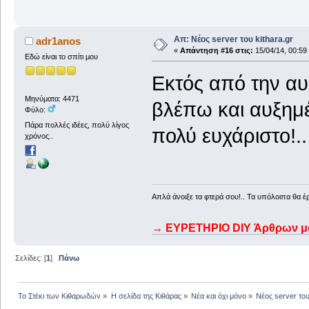
Απ: Νέος server του kithara.gr
adr1anos
«
Απάντηση #16 στις:
15/04/14, 00:59
Εδώ είναι το σπίτι μου
Εκτός από την αυ
Μηνύματα: 4471
βλέπω και αυξημέ
Φύλο:
Πάρα πολλές ιδέες, πολύ λίγος
πολύ ευχάριστο!..
χρόνος..
Απλά άνοιξε τα φτερά σου!.. Τα υπόλοιπα θα έ
→ ΕΥΡΕΤΗΡΙΟ DIY Άρθρων μου
Σελίδες: [
1
]
Πάνω
Το Στέκι των Κιθαρωδών
»
Η σελίδα της Κιθάρας
»
Νέα και όχι μόνο
»
Νέος server του