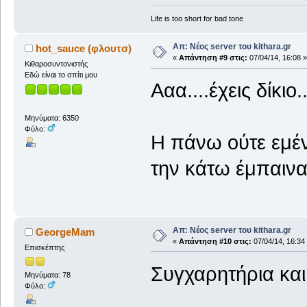
Life is too short for bad tone
Απ: Νέος server του kithara.gr
hot_sauce (φλουτσ)
«
Απάντηση #9 στις:
07/04/14, 16:08 »
Κιθαροσυντονιστής
Εδώ είναι το σπίτι μου
Ααα....έχεις δίκι
Μηνύματα: 6350
Φύλο:
Η πάνω ούτε εμέν
την κάτω έμπαιν
Απ: Νέος server του kithara.gr
GeorgeMam
«
Απάντηση #10 στις:
07/04/14, 16:34
Επισκέπτης
Συγχαρητήρια και
Μηνύματα: 78
Φύλο: