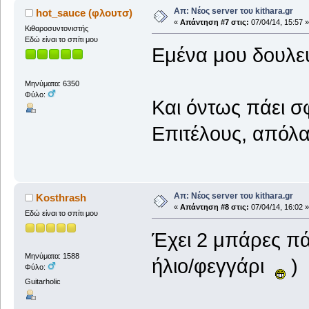
Απ: Νέος server του kithara.gr
hot_sauce (φλουτσ)
«
Απάντηση #7 στις:
07/04/14, 15:57 »
Κιθαροσυντονιστής
Εδώ είναι το σπίτι μου
Εμένα μου δουλεύε
Μηνύματα: 6350
Φύλο:
Και όντως πάει σ
Επιτέλους, απόλα
Απ: Νέος server του kithara.gr
Kosthrash
«
Απάντηση #8 στις:
07/04/14, 16:02 »
Εδώ είναι το σπίτι μου
Έχει 2 μπάρες π
Μηνύματα: 1588
ήλιο/φεγγάρι
)
Φύλο:
Guitarholic