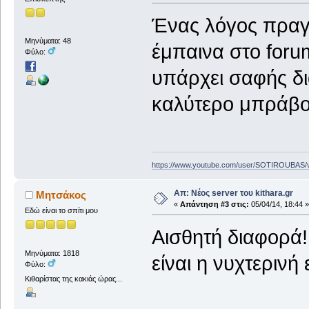
Ένας λόγος πραγμ
Μηνύματα: 48
έμπαινα στο foru
Φύλο:
υπάρχει σαφής δ
καλύτερο μπράβο
https://www.youtube.com/user/SOTIROUBAS/
Απ: Νέος server του kithara.gr
Μητσάκος
«
Απάντηση #3 στις:
05/04/14, 18:44 »
Εδώ είναι το σπίτι μου
Aισθητή διαφορά!
Μηνύματα: 1818
είναι η νυχτερινή
Φύλο:
Κιθαρίστας της κακιάς ώρας...