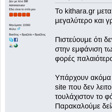
Δεν με λένε Bill!
Administrator
To kithara.gr μετ
Εδώ είναι το σπίτι μου
μεγαλύτερο και γ
Μηνύματα: 10360
Φύλο:
Βασίλης + Βραζιλία = Βραζίλης
Πιστεύουμε ότι δ
στην εμφάνιση τω
φορές παλαιότερ
Υπάρχουν ακόμα 
site που δεν λει
τουλάχιστον το φ
Παρακαλούμε δεί