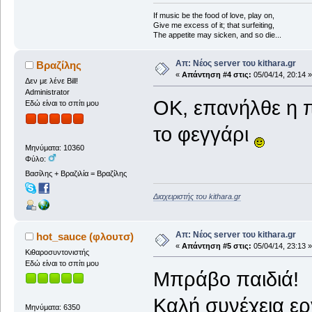
If music be the food of love, play on,
Give me excess of it; that surfeiting,
The appetite may sicken, and so die...
Απ: Νέος server του kithara.gr
Βραζίλης
«
Απάντηση #4 στις:
05/04/14, 20:14 »
Δεν με λένε Bill!
Administrator
OK, επανήλθε η π
Εδώ είναι το σπίτι μου
το φεγγάρι
Μηνύματα: 10360
Φύλο:
Βασίλης + Βραζιλία = Βραζίλης
Διαχειριστής του kithara.gr
Απ: Νέος server του kithara.gr
hot_sauce (φλουτσ)
«
Απάντηση #5 στις:
05/04/14, 23:13 »
Κιθαροσυντονιστής
Εδώ είναι το σπίτι μου
Μπράβο παιδιά!
Καλή συνέχεια ερ
Μηνύματα: 6350