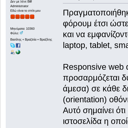
Δεν με λένε Bill!
Administrator
Πραγματοποιήθηκ
Εδώ είναι το σπίτι μου
φόρουμ έτσι ώστε
Μηνύματα: 10360
και να εμφανίζοντ
Φύλο:
Βασίλης + Βραζιλία = Βραζίλης
laptop, tablet, sm
Responsive web de
προσαρμόζεται δυν
άμεσα) σε κάθε δ
(orientation) οθόν
Αυτό σημαίνει ότι
ιστοσελίδα η οπο