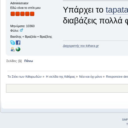
Administrator
Υπάρχει το
tapat
Εδώ είναι το σπίτι μου
διαβάζεις πολλά 
Μηνύματα: 10360
Φύλο:
Βασίλης + Βραζιλία = Βραζίλης
Διαχειριστής του kithara.gr
Σελίδες: [
1
]
Πάνω
Το Στέκι των Κιθαρωδών
»
Η σελίδα της Κιθάρας
»
Νέα και όχι μόνο
»
Responsive desi
SMF
T