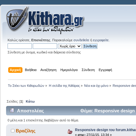
Καλώς ορίσατε,
Επισκέπτης
. Παρακαλούμε
συνδεθείτε
ή
εγγραφείτε
.
Σύνδεση με όνομα, κωδικό και διάρκεια σύνδεσης
Αρχική
Βοήθεια
Αναζήτηση
Ημερολόγιο
Σύνδεση
Εγγραφή
Το Στέκι των Κιθαρωδών
»
Η σελίδα της Κιθάρας
»
Νέα και όχι μόνο
»
Responsive desi
Σελίδες: [
1
]
Κάτω
Αποστολέας
Θέμα: Responsive design 
0 μέλη και 1 επισκέπτης διαβάζουν αυτό το θέμα.
Responsive design του forum.kitha
Βραζίλης
«
στις:
27/11/15, 13:34 »