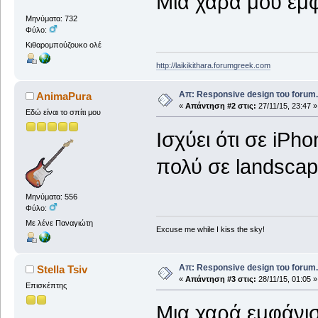
Μια χαρά μου εμφ
Μηνύματα: 732
Φύλο:
Κιθαρομπούζουκο ολέ
http://laikikithara.forumgreek.com
Απ: Responsive design του forum.
AnimaPura
«
Απάντηση #2 στις:
27/11/15, 23:47 »
Εδώ είναι το σπίτι μου
Ισχύει ότι σε iP
πολύ σε landscap
Μηνύματα: 556
Φύλο:
Με λένε Παναγιώτη
Excuse me while I kiss the sky!
Απ: Responsive design του forum.
Stella Tsiv
«
Απάντηση #3 στις:
28/11/15, 01:05 »
Επισκέπτης
Μια χαρά εμφάνισ