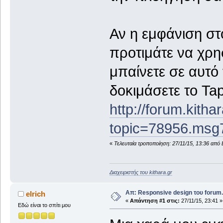
Αν η εμφάνιση στο
προτιμάτε να χρη
μπαίνετε σε αυτό 
δοκιμάσετε το Tap
http://forum.kitha
topic=78956.ms
«
Τελευταία τροποποίηση: 27/11/15, 13:36 από 
Διαχειριστής του kithara.gr
Απ: Responsive design του forum.
elrich
«
Απάντηση #1 στις:
27/11/15, 23:41 »
Εδώ είναι το σπίτι μου