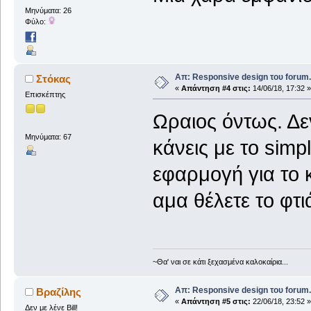
Μηνύματα: 26
Φύλο:
Απ: Responsive design του forum.
Στόκας
«
Απάντηση #4 στις:
14/06/18, 17:32 »
Επισκέπτης
Ωραιος όντως. Δ
Μηνύματα: 67
κάνεις με το simp
εφαρμογή για το κ
αμα θέλετε το φτι
~Θα' ναι σε κάτι ξεχασμένα καλοκαίρια...
Απ: Responsive design του forum.
Βραζίλης
«
Απάντηση #5 στις:
22/06/18, 23:52 »
Δεν με λένε Bill!