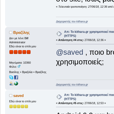
«
Τελευταία τροποποίηση: 27/06/18, 12:36 από 
Διαχειριστής του kithara.gr
Απ: Το kithara.gr χρησιμοποιεί π
Βραζίλης
(HTTPS)
Δεν με λένε Bill!
«
Απάντηση #4 στις:
27/06/18, 12:36 »
Administrator
Εδώ είναι το σπίτι μου
@saved
, ποιο b
χρησιμοποιείς;
Μηνύματα: 10360
Φύλο:
Βασίλης + Βραζιλία = Βραζίλης
Διαχειριστής του kithara.gr
Απ: Το kithara.gr χρησιμοποιεί π
saved
(HTTPS)
Εδώ είναι το σπίτι μου
«
Απάντηση #5 στις:
27/06/18, 12:53 »