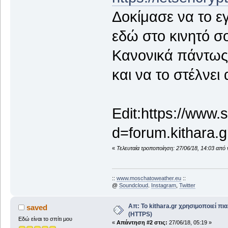
Δοκίμασε να το εγ
εδώ στο κινητό σο
Κανονικά πάντως 
και να το στέλνει 
Edit:https://www.
d=forum.kithara.g
«
Τελευταία τροποποίηση: 27/06/18, 14:03 από
::
www.moschatoweather.eu
::
@
Soundcloud
.
Instagram
,
Twitter
Απ: Το kithara.gr χρησιμοποιεί π
saved
(HTTPS)
Εδώ είναι το σπίτι μου
«
Απάντηση #2 στις:
27/06/18, 05:19 »