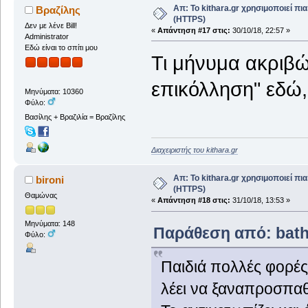
Απ: Το kithara.gr χρησιμοποιεί π
Βραζίλης
(HTTPS)
Δεν με λένε Bill!
«
Απάντηση #17 στις:
30/10/18, 22:57 »
Administrator
Εδώ είναι το σπίτι μου
Τι μήνυμα ακριβώ
επικόλληση" εδώ,
Μηνύματα: 10360
Φύλο:
Βασίλης + Βραζιλία = Βραζίλης
Διαχειριστής του kithara.gr
Απ: Το kithara.gr χρησιμοποιεί π
bironi
(HTTPS)
Θαμώνας
«
Απάντηση #18 στις:
31/10/18, 13:53 »
Μηνύματα: 148
Παράθεση από: batha
Φύλο:
Παιδιά πολλές φορές
λέει να ξαναπροσπα