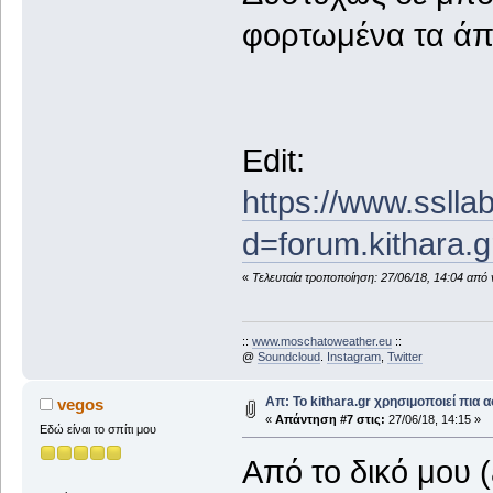
φορτωμένα τα άπαν
Edit:
https://www.sslla
d=forum.kithara.g
«
Τελευταία τροποποίηση: 27/06/18, 14:04 από
::
www.moschatoweather.eu
::
@
Soundcloud
.
Instagram
,
Twitter
Απ: Το kithara.gr χρησιμοποιεί πια
vegos
«
Απάντηση #7 στις:
27/06/18, 14:15 »
Εδώ είναι το σπίτι μου
Από το δικό μου 