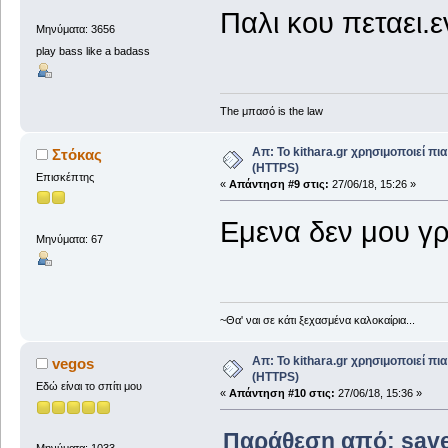
Παλι κου πεταει.
Μηνύματα: 3656
play bass like a badass
The μπασό is the law
Απ: Το kithara.gr χρησιμοποιεί π
Στόκας
(HTTPS)
Επισκέπτης
«
Απάντηση #9 στις:
27/06/18, 15:26 »
Εμενα δεν μου γρ
Μηνύματα: 67
~Θα' ναι σε κάτι ξεχασμένα καλοκαίρια...
Απ: Το kithara.gr χρησιμοποιεί π
vegos
(HTTPS)
Εδώ είναι το σπίτι μου
«
Απάντηση #10 στις:
27/06/18, 15:36 »
Παράθεση από: saved