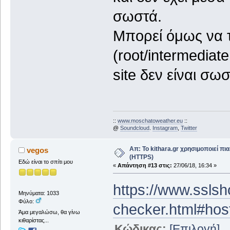
σωστά.
Μπορεί όμως να το
(root/intermediat
site δεν είναι σω
::
www.moschatoweather.eu
::
@
Soundcloud
.
Instagram
,
Twitter
Απ: Το kithara.gr χρησιμοποιεί π
vegos
(HTTPS)
Εδώ είναι το σπίτι μου
«
Απάντηση #13 στις:
27/06/18, 16:34 »
https://www.sslsh
Μηνύματα: 1033
Φύλο:
checker.html#hos
Άμα μεγαλώσω, θα γίνω
κιθαρίστας...
Κώδικας:
[Επιλογή]