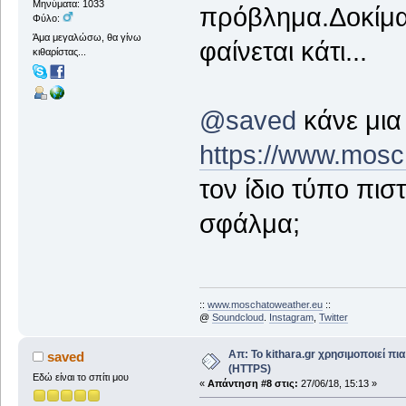
Μηνύματα: 1033
πρόβλημα.Δοκίμασ
Φύλο:
Άμα μεγαλώσω, θα γίνω
φαίνεται κάτι...
κιθαρίστας...
@saved
κάνε μια
https://www.mosc
τον ίδιο τύπο πιστ
σφάλμα;
::
www.moschatoweather.eu
::
@
Soundcloud
.
Instagram
,
Twitter
Απ: Το kithara.gr χρησιμοποιεί π
saved
(HTTPS)
Εδώ είναι το σπίτι μου
«
Απάντηση #8 στις:
27/06/18, 15:13 »