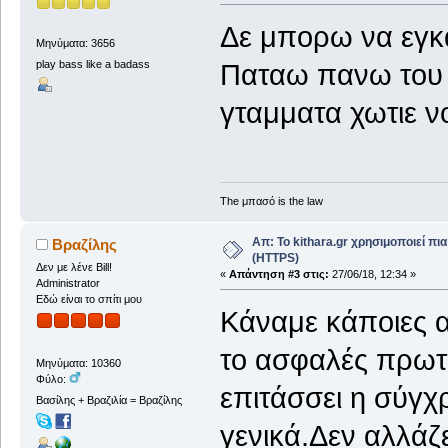
Δε μπορω να εγκ
Μηνύματα: 3656
play bass like a badass
Παταω πανω του κ
γταμματα χωτιε 
The μπασό is the law
Απ: Το kithara.gr χρησιμοποιεί π
Βραζίλης
(HTTPS)
Δεν με λένε Bill!
«
Απάντηση #3 στις:
27/06/18, 12:34 »
Administrator
Εδώ είναι το σπίτι μου
Κάναμε κάποιες α
το ασφαλές πρωτό
Μηνύματα: 10360
Φύλο:
επιτάσσει η σύγχρ
Βασίλης + Βραζιλία = Βραζίλης
γενικά.Δεν αλλάζε