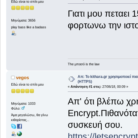
Εδώ είναι το σπίτι μου
Γιατι μου πεταει
Μηνύματα: 3656
φορτωνω την ιστο
play bass like a badass
The μπασό is the law
Απ: Το kithara.gr χρησιμοποιεί π
vegos
(HTTPS)
Εδώ είναι το σπίτι μου
«
Απάντηση #1 στις:
27/06/18, 00:09 »
Απ' ότι βλέπω χρη
Μηνύματα: 1033
Φύλο:
Encrypt.Πιθανότατ
Άμα μεγαλώσω, θα γίνω
κιθαρίστας...
συσκευή σου.
https://letsencrypt