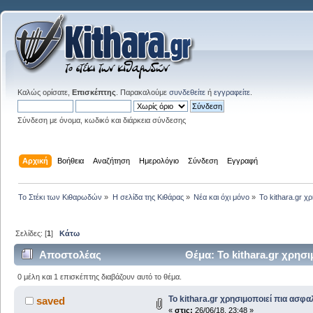
Καλώς ορίσατε,
Επισκέπτης
. Παρακαλούμε
συνδεθείτε
ή
εγγραφείτε
.
Σύνδεση με όνομα, κωδικό και διάρκεια σύνδεσης
Αρχική
Βοήθεια
Αναζήτηση
Ημερολόγιο
Σύνδεση
Εγγραφή
Το Στέκι των Κιθαρωδών
»
Η σελίδα της Κιθάρας
»
Νέα και όχι μόνο
»
Το kithara.gr 
Σελίδες: [
1
]
Κάτω
Αποστολέας
Θέμα: Το kithara.gr χρησ
0 μέλη και 1 επισκέπτης διαβάζουν αυτό το θέμα.
Το kithara.gr χρησιμοποιεί πια ασφ
saved
«
στις:
26/06/18, 23:48 »