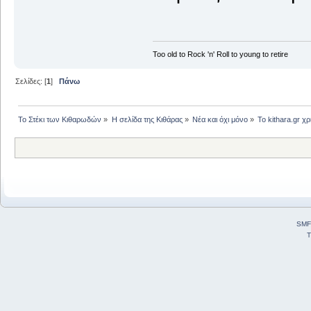
Too old to Rock 'n' Roll to young to retire
Σελίδες: [
1
]
Πάνω
Το Στέκι των Κιθαρωδών
»
Η σελίδα της Κιθάρας
»
Νέα και όχι μόνο
»
Το kithara.gr 
SMF
T