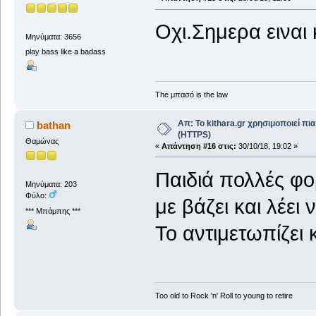
Οχι.Σημερα ειναι
Μηνύματα: 3656
play bass like a badass
The μπασό is the law
Απ: Το kithara.gr χρησιμοποιεί π
bathan
(HTTPS)
Θαμώνας
«
Απάντηση #16 στις:
30/10/18, 19:02 »
Παιδιά πολλές φο
Μηνύματα: 203
Φύλο:
με βάζει και λέε
*** Μπάμπης ***
Το αντιμετωπίζει 
Too old to Rock 'n' Roll to young to retire