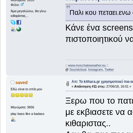
Μηνύματα: 1033
Φύλο:
Παλι κου πεταει.ενω
Άμα μεγαλώσω, θα γίνω
κιθαρίστας...
Κάνε ένα screens
πιστοποιητικού ν
::
www.moschatoweather.eu
::
@
Soundcloud
.
Instagram
,
Twitter
Απ: Το kithara.gr χρησιμοποιεί πια
saved
«
Απάντηση #11 στις:
27/06/18, 16:01 »
Εδώ είναι το σπίτι μου
Ξερω που το πατε
Μηνύματα: 3656
με εκβιασετε να 
play bass like a badass
κιθαριστας..