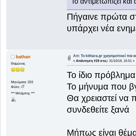
Το αντιμετωπίζει και
Πήγαινε πρώτα στ
υπάρχει νέα ενη
Απ: Το kithara.gr χρησιμοποιεί πια
bathan
«
Απάντηση #19 στις:
31/10/18, 16:51 »
Θαμώνας
Το ίδιο πρόβλημα 
Μηνύματα: 203
Το μήνυμα που βγα
Φύλο:
*** Μπάμπης ***
Θα χρειαστεί να π
συνδεθείτε ξανά
Mήπως είναι θέμα