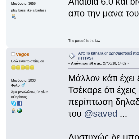
Andtoid 6.0 και b
Μηνύματα: 3656
play bass like a badass
απο την μανα του,
The μπασό is the law
Απ: Το kithara.gr χρησιμοποιεί π
vegos
(HTTPS)
Εδώ είναι το σπίτι μου
«
Απάντηση #6 στις:
27/06/18, 14:02 »
Μάλλον κάτι έχει
Μηνύματα: 1033
Φύλο:
Τσέκαρε ότι έχεις
Άμα μεγαλώσω, θα γίνω
κιθαρίστας...
περίπτωση δηλαδή 
του
@saved
...
Δυστυχώς δε μπορ