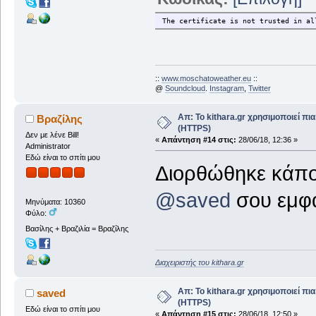
The certificate is not trusted in al
::
www.moschatoweather.eu
::
@
Soundcloud
.
Instagram
,
Twitter
Απ: Το kithara.gr χρησιμοποιεί π
Βραζίλης
(HTTPS)
Δεν με λένε Bill!
«
Απάντηση #14 στις:
28/06/18, 12:36 »
Administrator
Εδώ είναι το σπίτι μου
Διορθώθηκε κάπο
@saved
σου εμφα
Μηνύματα: 10360
Φύλο:
Βασίλης + Βραζιλία = Βραζίλης
Διαχειριστής του kithara.gr
Απ: Το kithara.gr χρησιμοποιεί π
saved
(HTTPS)
Εδώ είναι το σπίτι μου
«
Απάντηση #15 στις:
28/06/18, 12:50 »