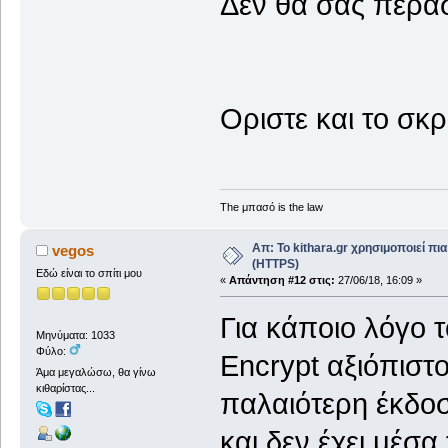
Δεν θα σας περα
Οριστε και το σκρ
The μπασό is the law
Απ: Το kithara.gr χρησιμοποιεί π
vegos
(HTTPS)
Εδώ είναι το σπίτι μου
«
Απάντηση #12 στις:
27/06/18, 16:09 »
Για κάποιο λόγο 
Μηνύματα: 1033
Φύλο:
Encrypt αξιόπιστο
Άμα μεγαλώσω, θα γίνω
κιθαρίστας...
παλαιότερη έκδοσ
και δεν έχει μέσα 