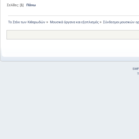
Σελίδες: [
1
]
Πάνω
Το Στέκι των Κιθαρωδών
»
Μουσικά όργανα και εξοπλισμός
»
Σύνδεσμοι μουσικών ο
SMF
T