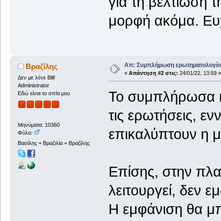
για τη βελτίωση τ
μορφή ακόμα. Ευχ
Απ: Συμπλήρωση ερωτηματολογίου
Βραζίλης
«
Απάντηση #2 στις:
24/01/22, 13:59 »
Δεν με λένε Bill!
Administrator
Το συμπλήρωσα κ
Εδώ είναι το σπίτι μου
τις ερωτήσεις, εν
Μηνύματα: 10360
επικαλύπτουν η μ
Φύλο:
Βασίλης + Βραζιλία = Βραζίλης
Επίσης, στην πλα
λειτουργεί, δεν ε
Η εμφάνιση θα μ