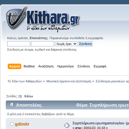
Καλώς ορίσατε,
Επισκέπτης
. Παρακαλούμε
συνδεθείτε
ή
εγγραφείτε
.
Σύνδεση με όνομα, κωδικό και διάρκεια σύνδεσης
Αρχική
Βοήθεια
Αναζήτηση
Ημερολόγιο
Σύνδεση
Εγγραφή
Το Στέκι των Κιθαρωδών
»
Μουσικά όργανα και εξοπλισμός
»
Σύνδεσμοι μουσικών ο
Σελίδες: [
1
]
Κάτω
Αποστολέας
Θέμα: Συμπλήρωση ερωτη
0 μέλη και 2 επισκέπτες διαβάζουν αυτό το θέμα.
Συμπλήρωση ερωτηματολογίου- (μ
gdimitr
«
στις:
20/01/22, 01:43 »