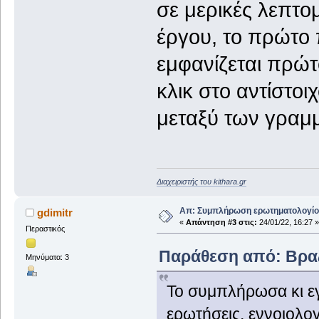
σε μερικές λεπτομ
έργου, το πρώτο π
εμφανίζεται πρώτ
κλικ στο αντίστοι
μεταξύ των γραμ
Διαχειριστής του kithara.gr
Απ: Συμπλήρωση ερωτηματολογίου
gdimitr
«
Απάντηση #3 στις:
24/01/22, 16:27 »
Περαστικός
Παράθεση από: Βραζί
Μηνύματα: 3
Το συμπλήρωσα κι εγ
ερωτήσεις, εννοιολογ