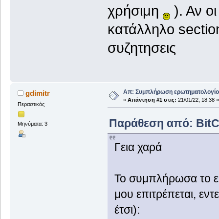
χρήσιμη
). Αν οι
κατάλληλο section
συζητησεις
Απ: Συμπλήρωση ερωτηματολογίου
gdimitr
«
Απάντηση #1 στις:
21/01/22, 18:38 »
Περαστικός
Παράθεση από: BitCol
Μηνύματα: 3
Γεια χαρά
Το συμπλήρωσα το ε
μου επιτρέπεται, εν
έτσι):