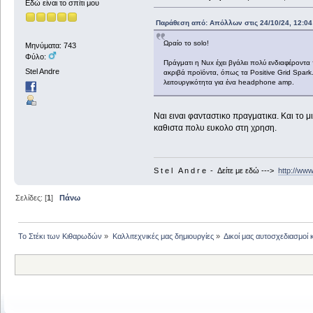
Εδώ είναι το σπίτι μου
Παράθεση από: Απόλλων στις 24/10/24, 12:04
Ωραίο το solo!
Μηνύματα: 743
Φύλο:
Πράγματι η Nux έχει βγάλει πολύ ενδιαφέροντα 
Stel Andre
ακριβά προϊόντα, όπως τα Positive Grid Spark.
λειτουργικότητα για ένα headphone amp.
Ναι ειναι φανταστικο πραγματικα. Και το μ
καθιστα πολυ ευκολο στη χρηση.
S t e l A n d r e - Δείτε με εδώ --->
http://ww
Σελίδες: [
1
]
Πάνω
Το Στέκι των Κιθαρωδών
»
Καλλιτεχνικές μας δημιουργίες
»
Δικοί μας αυτοσχεδιασμοί 