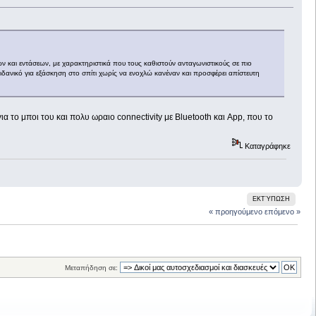
ών και εντάσεων, με χαρακτηριστικά που τους καθιστούν ανταγωνιστικούς σε πιο
 ιδανικό για εξάσκηση στο σπίτι χωρίς να ενοχλώ κανέναν και προσφέρει απίστευτη
ια το μποι του και πολυ ωραιο connectivity με Bluetooth και App, που το
Καταγράφηκε
ΕΚΤΎΠΩΣΗ
« προηγούμενο
επόμενο »
!
Μεταπήδηση σε: