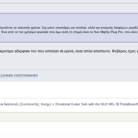
προϊόντα τα τελευταία χρόνια. Όχι μόνο πεταλιέρες και πετάλια, αλλά και ενισχυτές διαφόρων μεγεθ
 Ένα από τα πιο χρήσιμα εργαλεία που έχω αυτή τη στιγμή είναι το Nux Mighty Plug Pro, που είναι
ικροτερο αδερφακι του που εστειλαν σε εμενα, ειναι απλα απιστευτο. Φοβερος ηχος γ
w.youtube.com/c/stelandre
και διασκευές
(Συντονιστής:
Korgy
) »
Emotional Guitar Solo with the NUX MG-30 Pedalboard