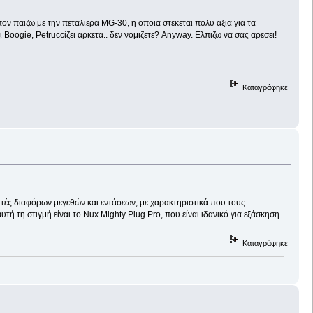
ν παιζω με την πεταλιερα MG-30, η οποια στεκεται πολυ αξια για τα
Boogie, Petruccίζει αρκετα.. δεν νομιζετε? Anyway. Ελπιζω να σας αρεσει!
Καταγράφηκε
χυτές διαφόρων μεγεθών και εντάσεων, με χαρακτηριστικά που τους
τή τη στιγμή είναι το Nux Mighty Plug Pro, που είναι ιδανικό για εξάσκηση
Καταγράφηκε