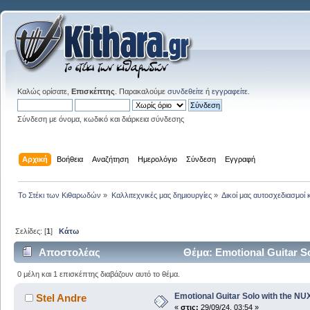
Καλώς ορίσατε,
Επισκέπτης
. Παρακαλούμε
συνδεθείτε
ή
εγγραφείτε
.
Σύνδεση με όνομα, κωδικό και διάρκεια σύνδεσης
Αρχική
Βοήθεια
Αναζήτηση
Ημερολόγιο
Σύνδεση
Εγγραφή
Το Στέκι των Κιθαρωδών
»
Καλλιτεχνικές μας δημιουργίες
»
Δικοί μας αυτοσχεδιασμοί 
Σελίδες: [
1
]
Κάτω
Αποστολέας
Θέμα: Emotional Guitar S
0 μέλη και 1 επισκέπτης διαβάζουν αυτό το θέμα.
Emotional Guitar Solo with the N
Stel Andre
«
στις:
29/09/24, 03:54 »