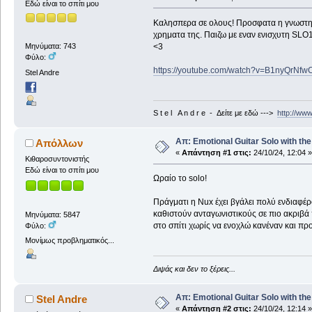
Εδώ είναι το σπίτι μου
Καλησπερα σε ολους! Προσφατα η γνωστη ετ
χρηματα της. Παιζω με εναν ενισχυτη SLO10
<3
Μηνύματα: 743
Φύλο:
https://youtube.com/watch?v=B1nyQrNf
Stel Andre
S t e l A n d r e - Δείτε με εδώ --->
http://ww
Απ: Emotional Guitar Solo with t
Απόλλων
«
Απάντηση #1 στις:
24/10/24, 12:04 »
Κιθαροσυντονιστής
Εδώ είναι το σπίτι μου
Ωραίο το solo!
Πράγματι η Nux έχει βγάλει πολύ ενδιαφέρ
καθιστούν ανταγωνιστικούς σε πιο ακριβά π
Μηνύματα: 5847
στο σπίτι χωρίς να ενοχλώ κανέναν και πρ
Φύλο:
Μονίμως προβληματικός...
Διψάς και δεν το ξέρεις...
Απ: Emotional Guitar Solo with t
Stel Andre
«
Απάντηση #2 στις:
24/10/24, 12:14 »