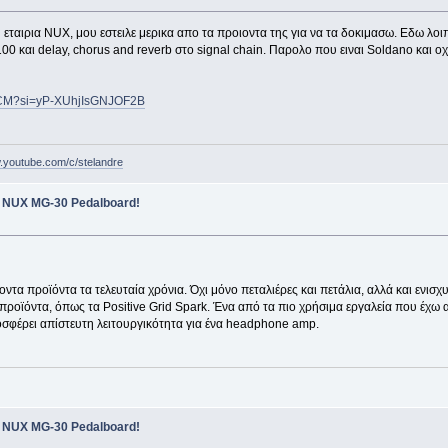
αιρια NUX, μου εστειλε μερικα απο τα προιοντα της για να τα δοκιμασω. Εδω λοιπο
0 και delay, chorus and reverb στο signal chain. Παρολο που ειναι Soldano και οχι 
wCM?si=yP-XUhjIsGNJOF2B
w.youtube.com/c/stelandre
he NUX MG-30 Pedalboard!
οντα προϊόντα τα τελευταία χρόνια. Όχι μόνο πεταλιέρες και πετάλια, αλλά και ενισ
ροϊόντα, όπως τα Positive Grid Spark. Ένα από τα πιο χρήσιμα εργαλεία που έχω αυ
οσφέρει απίστευτη λειτουργικότητα για ένα headphone amp.
he NUX MG-30 Pedalboard!