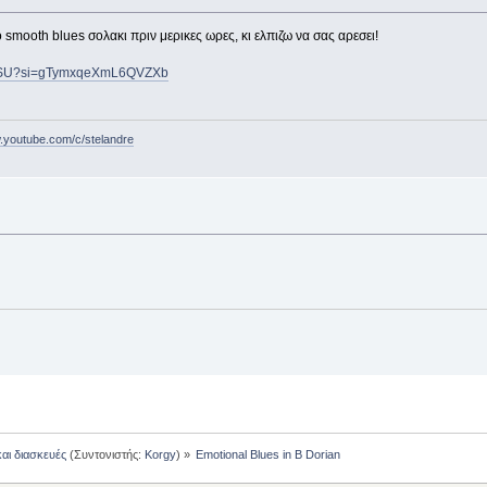
smooth blues σολακι πριν μερικες ωρες, κι ελπιζω να σας αρεσει!
wQSU?si=gTymxqeXmL6QVZXb
w.youtube.com/c/stelandre
και διασκευές
(Συντονιστής:
Korgy
) »
Emotional Blues in B Dorian