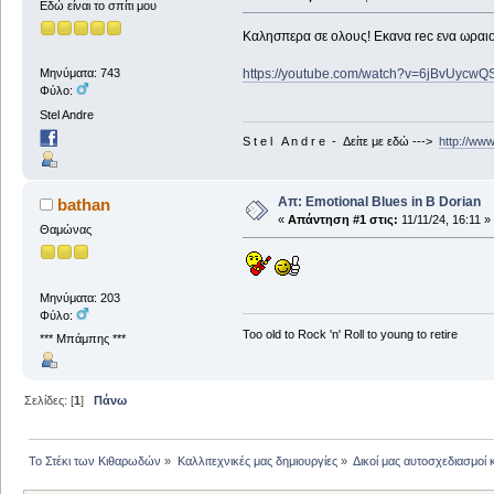
Εδώ είναι το σπίτι μου
Καλησπερα σε ολους! Εκανα rec ενα ωραιο 
https://youtube.com/watch?v=6jBvUyc
Μηνύματα: 743
Φύλο:
Stel Andre
S t e l A n d r e - Δείτε με εδώ --->
http://ww
Απ: Emotional Blues in B Dorian
bathan
«
Απάντηση #1 στις:
11/11/24, 16:11 »
Θαμώνας
Μηνύματα: 203
Φύλο:
Too old to Rock 'n' Roll to young to retire
*** Μπάμπης ***
Σελίδες: [
1
]
Πάνω
Το Στέκι των Κιθαρωδών
»
Καλλιτεχνικές μας δημιουργίες
»
Δικοί μας αυτοσχεδιασμοί 