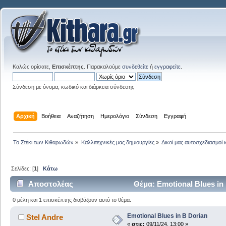
Καλώς ορίσατε,
Επισκέπτης
. Παρακαλούμε
συνδεθείτε
ή
εγγραφείτε
.
Σύνδεση με όνομα, κωδικό και διάρκεια σύνδεσης
Αρχική
Βοήθεια
Αναζήτηση
Ημερολόγιο
Σύνδεση
Εγγραφή
Το Στέκι των Κιθαρωδών
»
Καλλιτεχνικές μας δημιουργίες
»
Δικοί μας αυτοσχεδιασμοί 
Σελίδες: [
1
]
Κάτω
Αποστολέας
Θέμα: Emotional Blues in
0 μέλη και 1 επισκέπτης διαβάζουν αυτό το θέμα.
Emotional Blues in B Dorian
Stel Andre
«
στις:
09/11/24, 13:00 »