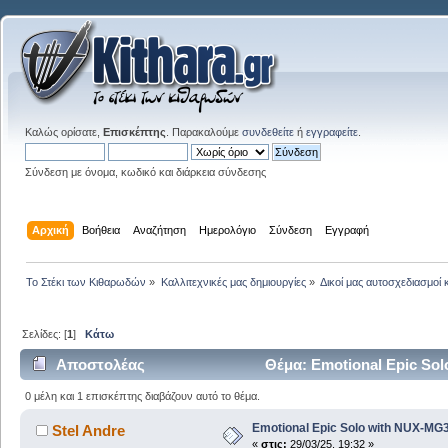
Καλώς ορίσατε,
Επισκέπτης
. Παρακαλούμε
συνδεθείτε
ή
εγγραφείτε
.
Σύνδεση με όνομα, κωδικό και διάρκεια σύνδεσης
Αρχική
Βοήθεια
Αναζήτηση
Ημερολόγιο
Σύνδεση
Εγγραφή
Το Στέκι των Κιθαρωδών
»
Καλλιτεχνικές μας δημιουργίες
»
Δικοί μας αυτοσχεδιασμοί 
Σελίδες: [
1
]
Κάτω
Αποστολέας
Θέμα: Emotional Epic So
0 μέλη και 1 επισκέπτης διαβάζουν αυτό το θέμα.
Emotional Epic Solo with NUX-M
Stel Andre
«
στις:
29/03/25, 19:32 »