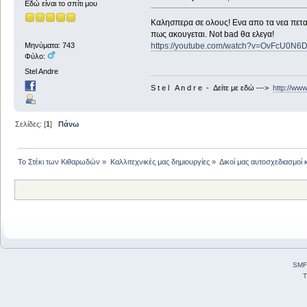
Εδώ είναι το σπίτι μου
Καλησπερα σε ολους! Ενα απο τα νεα πεταλ
πως ακουγεται. Not bad θα ελεγα!
https://youtube.com/watch?v=OvFcU0N
Μηνύματα: 743
Φύλο:
Stel Andre
S t e l A n d r e - Δείτε με εδώ --->
http://ww
Σελίδες: [
1
]
Πάνω
Το Στέκι των Κιθαρωδών
»
Καλλιτεχνικές μας δημιουργίες
»
Δικοί μας αυτοσχεδιασμοί 
SMF
T