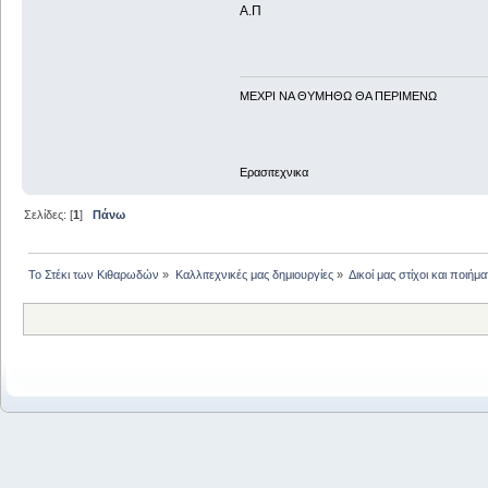
Α.Π
ΜΕΧΡΙ ΝΑ ΘΥΜHΘΩ ΘΑ ΠΕΡΙΜΕΝΩ
Ερασιτεχνικα
Σελίδες: [
1
]
Πάνω
Το Στέκι των Κιθαρωδών
»
Καλλιτεχνικές μας δημιουργίες
»
Δικοί μας στίχοι και ποιήμα