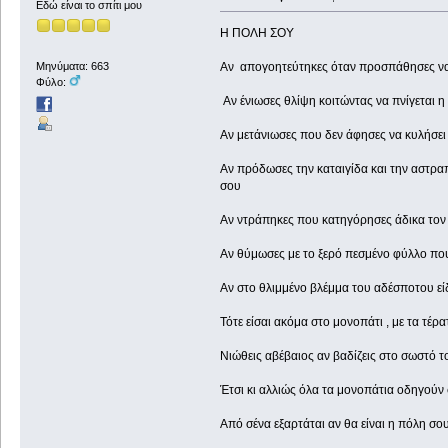
Εδώ είναι το σπίτι μου
Η ΠΟΛΗ ΣΟΥ
Αν απογοητεύτηκες όταν προσπάθησες να κ
Μηνύματα: 663
Φύλο:
Αν ένιωσες θλίψη κοιτώντας να πνίγεται 
Αν μετάνιωσες που δεν άφησες να κυλήσει
Αν πρόδωσες την καταιγίδα και την αστραπ
σου
Αν ντράπηκες που κατηγόρησες άδικα τον 
Αν θύμωσες με το ξερό πεσμένο φύλλο που 
Αν στο θλιμμένο βλέμμα του αδέσποτου είδε
Τότε είσαι ακόμα στο μονοπάτι , με τα τέρ
Νιώθεις αβέβαιος αν βαδίζεις στο σωστό τ
Έτσι κι αλλιώς όλα τα μονοπάτια οδηγούν
Από σένα εξαρτάται αν θα είναι η πόλη σο