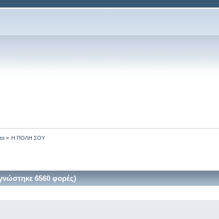
τα
»
Η ΠΟΛΗ ΣΟΥ
νώστηκε 6560 φορές)