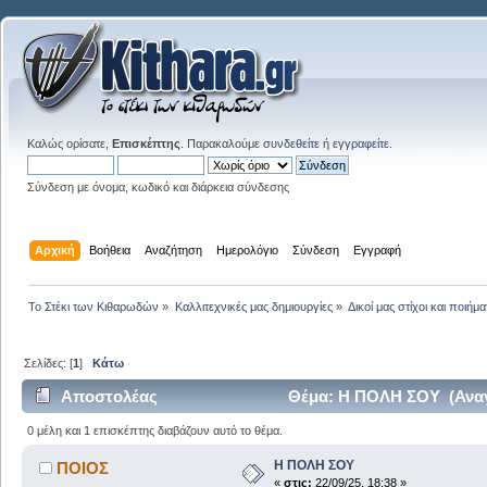
Καλώς ορίσατε,
Επισκέπτης
. Παρακαλούμε
συνδεθείτε
ή
εγγραφείτε
.
Σύνδεση με όνομα, κωδικό και διάρκεια σύνδεσης
Αρχική
Βοήθεια
Αναζήτηση
Ημερολόγιο
Σύνδεση
Εγγραφή
Το Στέκι των Κιθαρωδών
»
Καλλιτεχνικές μας δημιουργίες
»
Δικοί μας στίχοι και ποιήμα
Σελίδες: [
1
]
Κάτω
Αποστολέας
Θέμα: Η ΠΟΛΗ ΣΟΥ (Αναγ
0 μέλη και 1 επισκέπτης διαβάζουν αυτό το θέμα.
Η ΠΟΛΗ ΣΟΥ
ΠΟΙΟΣ
«
στις:
22/09/25, 18:38 »