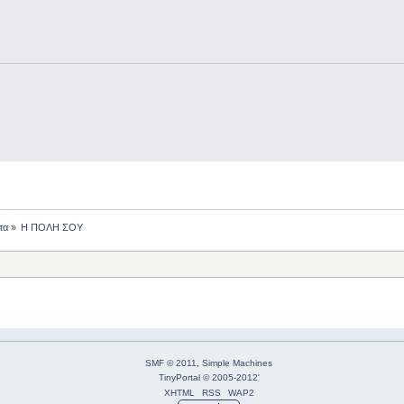
τα
»
Η ΠΟΛΗ ΣΟΥ
SMF © 2011
,
Simple Machines
TinyPortal
© 2005-2012
'
XHTML
RSS
WAP2