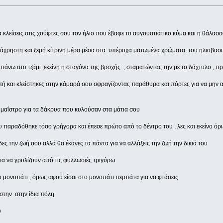
λείσεις στις χούφτες σου τον ήλιο που έβαφε το αυγουστιάτικο κύμα και η θάλασ
η άχρηστη και ξερή κίτρινη μέρα μέσα στα υπέροχα ματωμένα χρώματα του ηλιοβασ
 πάνω στο τζάμι ,εκείνη η σταγόνα της βροχής , σταματώντας την με το δάχτυλο , 
ή και κλείστηκες στην κάμαρά σου σφραγίζοντας παράθυρα και πόρτες για να μην ακ
μαΐστρο για τα δάκρυα που κυλούσαν στα μάτια σου
παραδόθηκε τόσο γρήγορα και έπεσε πρώτο από το δέντρο του , λες και εκείνο όρι
ς την ζωή σου αλλά θα έκανες τα πάντα για να αλλάξεις την ζωή την δικιά του
ατα να γρυλίζουν από τις φυλλωσιές τριγύρω
ο μονοπάτι , όμως αφού είσαι στο μονοπάτι περπάτα για να φτάσεις
 στην στην ίδια πόλη
υ