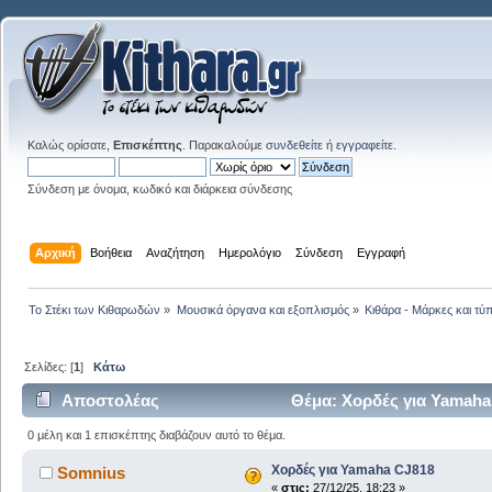
Καλώς ορίσατε,
Επισκέπτης
. Παρακαλούμε
συνδεθείτε
ή
εγγραφείτε
.
Σύνδεση με όνομα, κωδικό και διάρκεια σύνδεσης
Αρχική
Βοήθεια
Αναζήτηση
Ημερολόγιο
Σύνδεση
Εγγραφή
Το Στέκι των Κιθαρωδών
»
Μουσικά όργανα και εξοπλισμός
»
Κιθάρα - Μάρκες και τύπ
Σελίδες: [
1
]
Κάτω
Αποστολέας
Θέμα: Χορδές για Yamaha
0 μέλη και 1 επισκέπτης διαβάζουν αυτό το θέμα.
Χορδές για Yamaha CJ818
Somnius
«
στις:
27/12/25, 18:23 »