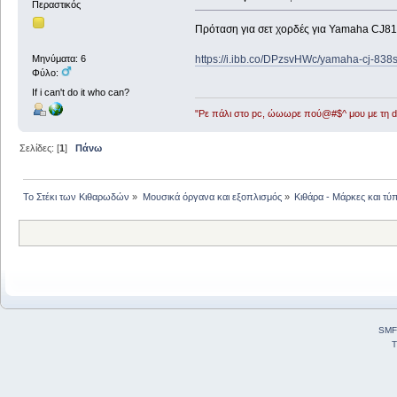
Περαστικός
Πρόταση για σετ χορδές για Yamaha CJ81
https://i.ibb.co/DPzsvHWc/yamaha-cj-838
Μηνύματα: 6
Φύλο:
If i can't do it who can?
"Ρε πάλι στο pc, ώωωρε πού@#$^ μου με τη ds
Σελίδες: [
1
]
Πάνω
Το Στέκι των Κιθαρωδών
»
Μουσικά όργανα και εξοπλισμός
»
Κιθάρα - Μάρκες και τύπ
SMF
T