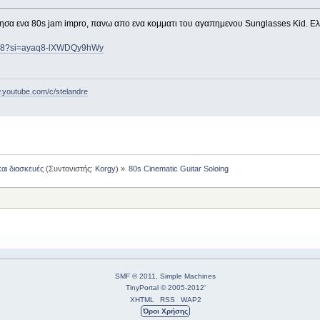
α ενα 80s jam impro, πανω απο ενα κομματι του αγαπημενου Sunglasses Kid. Ελπ
tl8?si=ayaq8-lXWDQy9hWy
w.youtube.com/c/stelandre
και διασκευές
(Συντονιστής:
Korgy
) »
80s Cinematic Guitar Soloing
SMF © 2011
,
Simple Machines
TinyPortal
© 2005-2012
'
XHTML
RSS
WAP2
Όροι Χρήσης