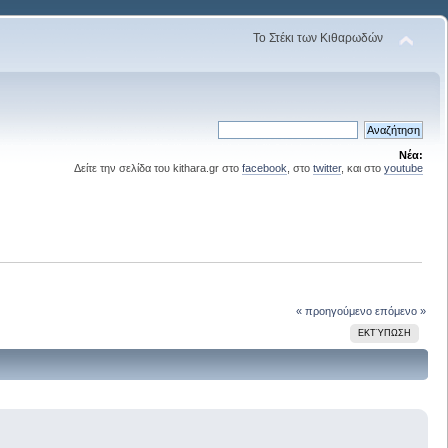
Το Στέκι των Κιθαρωδών
Νέα:
Δείτε την σελίδα του kithara.gr στο
facebook
, στο
twitter
, και στο
youtube
« προηγούμενο
επόμενο »
ΕΚΤΎΠΩΣΗ