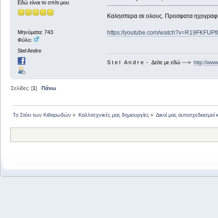
Εδώ είναι το σπίτι μου
Καλησπερα σε ολους. Προσφατα ηχογραφησ
https://youtube.com/watch?v=R19FKFUP
Μηνύματα: 743
Φύλο:
Stel Andre
S t e l A n d r e - Δείτε με εδώ --->
http://ww
Σελίδες: [
1
]
Πάνω
Το Στέκι των Κιθαρωδών
»
Καλλιτεχνικές μας δημιουργίες
»
Δικοί μας αυτοσχεδιασμοί 