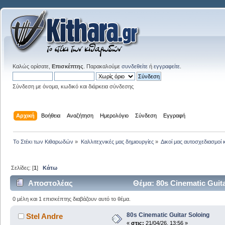
Καλώς ορίσατε,
Επισκέπτης
. Παρακαλούμε
συνδεθείτε
ή
εγγραφείτε
.
Σύνδεση με όνομα, κωδικό και διάρκεια σύνδεσης
Αρχική
Βοήθεια
Αναζήτηση
Ημερολόγιο
Σύνδεση
Εγγραφή
Το Στέκι των Κιθαρωδών
»
Καλλιτεχνικές μας δημιουργίες
»
Δικοί μας αυτοσχεδιασμοί 
Σελίδες: [
1
]
Κάτω
Αποστολέας
Θέμα: 80s Cinematic Guit
0 μέλη και 1 επισκέπτης διαβάζουν αυτό το θέμα.
80s Cinematic Guitar Soloing
Stel Andre
«
στις:
21/04/26, 13:56 »