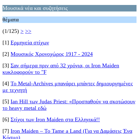
Μουσικά νέα και συζητήσεις
θέματα
(1/125)
>
>>
[1]
Ερμηνεία στίχων
[2]
Μουσικός Χρονοχώρος 1917 - 2024
[3]
Σαν σήμερα πριν από 32 χρόνια, οι Iron Maiden
κυκλοφορούν το "F
[4]
Το Metal-Archives μπανάρει μπάντες δημιουργημένες
με τεχνητή
[5]
Ian Hill των Judas Priest: «Προσπαθούν να σκοτώσουν
το heavy metal εδώ
[6]
Στίχοι των Iron Maiden στα Ελληνικά!!
[7]
Iron Maiden – To Tame a Land (Για να Δαμάσεις Ένα
Κόσμο)