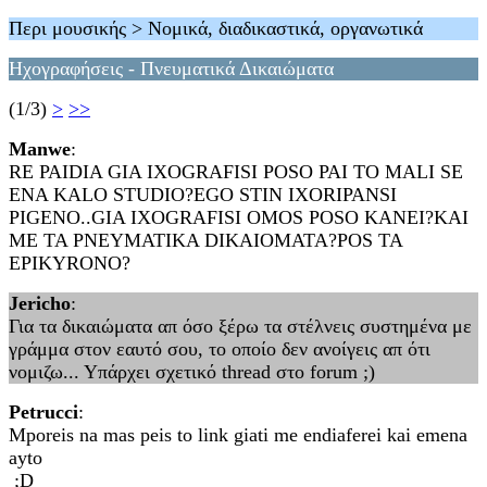
Περι μουσικής > Νομικά, διαδικαστικά, οργανωτικά
Ηχογραφήσεις - Πνευματικά Δικαιώματα
(1/3)
>
>>
Manwe
:
RE PAIDIA GIA IXOGRAFISI POSO PAI TO MALI SE
ENA KALO STUDIO?EGO STIN IXORIPANSI
PIGENO..GIA IXOGRAFISI OMOS POSO KANEI?KAI
ME TA PNEYMATIKA DIKAIOMATA?POS TA
EPIKYRONO?
Jericho
:
Για τα δικαιώματα απ όσο ξέρω τα στέλνεις συστημένα με
γράμμα στον εαυτό σου, το οποίο δεν ανοίγεις απ ότι
νομιζω... Υπάρχει σχετικό thread στο forum ;)
Petrucci
:
Mporeis na mas peis to link giati me endiaferei kai emena
ayto
;D