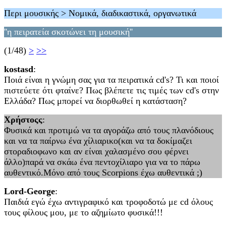
Περι μουσικής > Νομικά, διαδικαστικά, οργανωτικά
''η πειρατεία σκοτώνει τη μουσική''
(1/48)
>
>>
kostasd
:
Ποιά είναι η γνώμη σας για τα πειρατικά cd's? Τι και ποιοί
πιστεύετε ότι φταίνε? Πως βλέπετε τις τιμές των cd's στην
Ελλάδα? Πως μπορεί να διορθωθεί η κατάσταση?
Χρήστοςς
:
Φυσικά και προτιμώ να τα αγοράζω από τους πλανόδιους
και να τα παίρνω ένα χίλιαρικο(και να τα δοκίμαζει
στοραδιοφωνο και αν είναι χαλασμένο σου φέρνει
άλλο)παρά να σκάω ένα πεντοχίλιαρο για να το πάρω
αυθεντικό.Μόνο από τους Scorpions έχω αυθεντικά ;)
Lord-George
:
Παιδιά εγώ έχω αντιγραφικό και τροφοδοτώ με cd όλους
τους φίλους μου, με το αζημίωτο φυσικά!!!