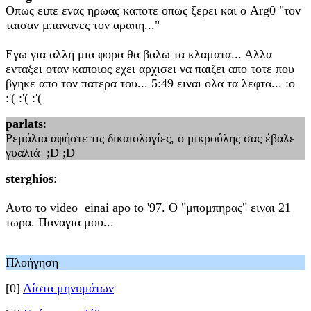
Οπως ειπε ενας ηρωας καποτε οπως ξερει και ο Arg0 "τον
ταισαν μπανανες τον αραπη..."
Eγω για αλλη μια φορα θα βαλω τα κλαματα... Αλλα
ενταξει οταν καποιος εχει αρχισει να παιζει απο τοτε που
βγηκε απο τον πατερα του... 5:49 ειναι ολα τα λεφτα... :o
:'( :'( :'(
parlats
:
Ρεμάλια αφήστε τις δικαιολογίες, ο μικρούλης σας έβαλε
γυαλιά ;D ;D
sterghios
:
Αυτο το video einai apo to '97. O "μπομπηρας" ειναι 21
τωρα. Παναγια μου...
Πλοήγηση
[0]
Λίστα μηνυμάτων