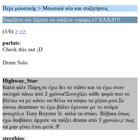
Περι μουσικής > Μουσικά νέα και συζητήσεις
Νομίζετε ότι ξέρετε να παίζετε ντραμς ε? ΧΑΧΑ!!!
(1/6)
>
>>
parlats
:
Check this out ;D
Drum Solo
Highway_Star
:
Καλά φίλε Πάρη,το έχω δει το video και το έχω στον
σκληρό πάνω από 2 χρόνια!Συνεχίζει κάθε φορά που το
βλέπω να με κάνει να θέλω να κόψω τα χέρια μου.Σε
όσους drummer το έχω βάλει έμειναν με το στόμα
ανοιχτό,ο Tony Royster Jr. απλά τα σπάει. Βέβαια όπως
έχω διαβάσει άρχισε να παίζει drums από 3 χρονών,ε πως
να μην γίνει έτσι μετά :P
sterghios
: