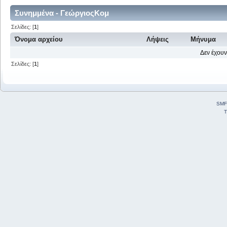
Συνημμένα - ΓεώργιοςΚομ
Σελίδες: [
1
]
Όνομα αρχείου
Λήψεις
Μήνυμα
Δεν έχουν
Σελίδες: [
1
]
SMF
T