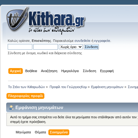
Καλώς ορίσατε,
Επισκέπτης
. Παρακαλούμε
συνδεθείτε
ή
εγγραφείτε
.
Σύνδεση με όνομα, κωδικό και διάρκεια σύνδεσης
Αρχική
Βοήθεια
Αναζήτηση
Ημερολόγιο
Σύνδεση
Εγγραφή
Το Στέκι των Κιθαρωδών
»
Προφίλ του ΓεώργιοςΚομ
»
Εμφάνιση μηνυμάτων
»
Συνημ
Πληροφορίες προφίλ
Εμφάνιση μηνυμάτων
Αυτό το τμήμα σας επιτρέπει να δείτε όλα τα μηνύματα που στάλθηκαν από αυτόν τον
στιγμή έχετε πρόσβαση.
Μηνύματα
Θέματα
Συνημμένα