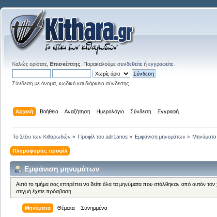
Καλώς ορίσατε,
Επισκέπτης
. Παρακαλούμε
συνδεθείτε
ή
εγγραφείτε
.
Σύνδεση με όνομα, κωδικό και διάρκεια σύνδεσης
Αρχική
Βοήθεια
Αναζήτηση
Ημερολόγιο
Σύνδεση
Εγγραφή
Το Στέκι των Κιθαρωδών
»
Προφίλ του adr1anos
»
Εμφάνιση μηνυμάτων
»
Μηνύματα
Πληροφορίες προφίλ
Εμφάνιση μηνυμάτων
Αυτό το τμήμα σας επιτρέπει να δείτε όλα τα μηνύματα που στάλθηκαν από αυτόν τον
στιγμή έχετε πρόσβαση.
Μηνύματα
Θέματα
Συνημμένα