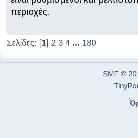
περιοχές.
Σελίδες: [
1
]
2
3
4
...
180
SMF © 20
TinyPor
Ό