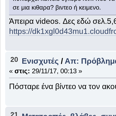
σε μια κιθαρα? βιντεο ή κειμενο.
Άπειρα videos. Δες εδώ σελ.5,
https://dk1xgl0d43mu1.cloudfro
20
Ενισχυτές
/
Απ: Πρόβλημα
«
στις:
29/11/17, 00:13 »
Πόσταρε ένα βίντεο να τον ακο
21