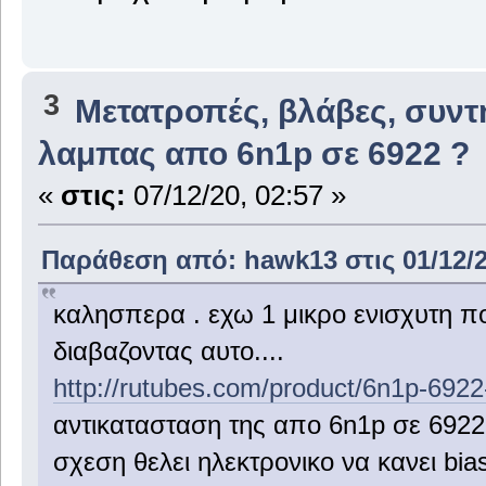
3
Μετατροπές, βλάβες, συντ
λαμπας απο 6n1p σε 6922 ?
«
στις:
07/12/20, 02:57 »
Παράθεση από: hawk13 στις 01/12/2
καλησπερα . εχω 1 μικρο ενισχυτη πο
διαβαζοντας αυτο....
http://rutubes.com/product/6n1p-6922
αντικατασταση της απο 6n1p σε 6922 η
σχεση θελει ηλεκτρονικο να κανει bia