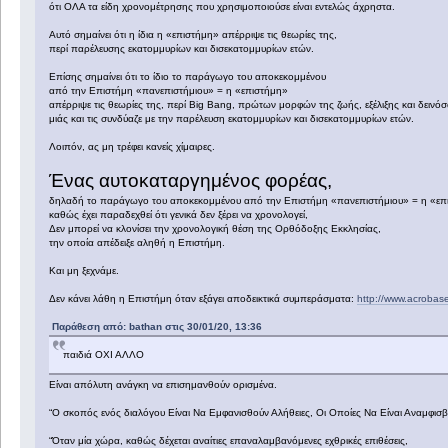
ότι ΟΛΑ τα είδη χρονομέτρησης που χρησιμοποιούσε είναι εντελώς άχρηστα.
Αυτό σημαίνει ότι η ίδια η «επιστήμη» απέρριψε τις θεωρίες της,
περί παρέλευσης εκατομμυρίων και δισεκατομμυρίων ετών.
Επίσης σημαίνει ότι το ίδιο το παράγωγο του αποκεκομμένου
από την Επιστήμη «πανεπιστήμιου» = η «επιστήμη»
απέρριψε τις θεωρίες της, περί Big Bang, πρώτων μορφών της ζωής, εξέλιξης και δειν
μιάς και τις συνδύαζε με την παρέλευση εκατομμυρίων και δισεκατομμυρίων ετών.
Λοιπόν, ας μη τρέφει κανείς χίμαιρες.
Ένας αυτοκαταργημένος φορέας,
δηλαδή το παράγωγο του αποκεκομμένου από την Επιστήμη «πανεπιστήμιου» = η «επ
καθώς έχει παραδεχθεί ότι γενικά δεν ξέρει να χρονολογεί,
Δεν μπορεί να κλονίσει την χρονολογική θέση της Ορθόδοξης Εκκλησίας,
την οποία απέδειξε αληθή η Επιστήμη.
Και μη ξεχνάμε.
Δεν κάνει λάθη η Επιστήμη όταν εξάγει αποδεικτικά συμπεράσματα:
http://www.acroba
Παράθεση από: bathan στις 30/01/20, 13:36
παιδιά ΟΧΙ ΑΛΛΟ
Είναι απόλυτη ανάγκη να επισημανθούν ορισμένα.
“Ο σκοπός ενός διαλόγου Είναι Να Εμφανισθούν Αλήθειες, Οι Οποίες Να Είναι Αναμφισβ
“Όταν μία χώρα, καθώς δέχεται αναίτιες επαναλαμβανόμενες εχθρικές επιθέσεις,