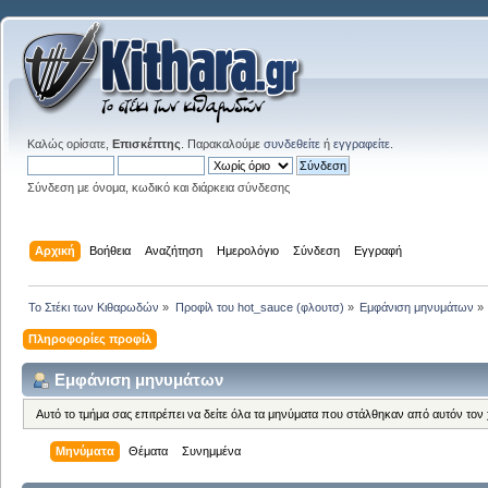
Καλώς ορίσατε,
Επισκέπτης
. Παρακαλούμε
συνδεθείτε
ή
εγγραφείτε
.
Σύνδεση με όνομα, κωδικό και διάρκεια σύνδεσης
Αρχική
Βοήθεια
Αναζήτηση
Ημερολόγιο
Σύνδεση
Εγγραφή
Το Στέκι των Κιθαρωδών
»
Προφίλ του hot_sauce (φλουτσ)
»
Εμφάνιση μηνυμάτων
»
Πληροφορίες προφίλ
Εμφάνιση μηνυμάτων
Αυτό το τμήμα σας επιτρέπει να δείτε όλα τα μηνύματα που στάλθηκαν από αυτόν τον
Μηνύματα
Θέματα
Συνημμένα