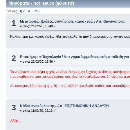
Μηνύματα - hot_sauce (φλουτσ)
Σελίδες: [
1
]
2
3
4
...
258
1
Μετατροπές, βλάβες, συντήρηση, κατασκευές
/
Απ: Οργανοποιϊα
«
στις:
21/02/20, 16:40 »
Καλησπέρα και καλώς ήρθες. Θα ήταν καλό να μην δημοσιεύεις το κινητό σο
2
Επιστήμη και Τεχνολογία
/
Απ: νόμοι θερμοδυναμικής-απόδειξη για
«
στις:
21/02/20, 15:56 »
Το να ξεκινάς ένα θέμα χωρίς να είσαι έτοιμος να δεχθείς αντίθετες απόψεις κ
προσπαθείς να τους πείσεις όλους πως δεν το κατάλαβαν επειδή είναι άσχετοι..
Αν συνεχιστεί έτσι αυτή η συζήτηση απλά θα κλειδωθεί καθώς και οποιαδήπο
3
Κάδος ανακύκλωσης
/
Απ: ΕΠΙΣΤΗΜΟΝΙΚΗ ΑΝΑΛΥΣΗ
«
στις:
11/02/20, 22:19 »
Λήξις...