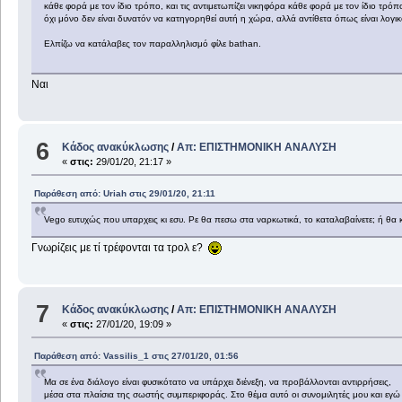
κάθε φορά με τον ίδιο τρόπο, και τις αντιμετωπίζει νικηφόρα κάθε φορά με τον ίδιο τρόπ
όχι μόνο δεν είναι δυνατόν να κατηγορηθεί αυτή η χώρα, αλλά αντίθετα όπως είναι λογικό,
Ελπίζω να κατάλαβες τον παραλληλισμό φίλε bathan.
Ναι
6
Κάδος ανακύκλωσης
/
Απ: ΕΠΙΣΤΗΜΟΝΙΚΗ ΑΝΑΛΥΣΗ
«
στις:
29/01/20, 21:17 »
Παράθεση από: Uriah στις 29/01/20, 21:11
Vego ευτυχώς που υπαρχεις κι εσυ. Ρε θα πεσω στα ναρκωτικά, το καταλαβαίνετε; ή θ
Γνωρίζεις με τί τρέφονται τα τρολ ε?
7
Κάδος ανακύκλωσης
/
Απ: ΕΠΙΣΤΗΜΟΝΙΚΗ ΑΝΑΛΥΣΗ
«
στις:
27/01/20, 19:09 »
Παράθεση από: Vassilis_1 στις 27/01/20, 01:56
Μα σε ένα διάλογο είναι φυσικότατο να υπάρχει διένεξη, να προβάλλονται αντιρρήσεις,
μέσα στα πλαίσια της σωστής συμπεριφοράς. Στο θέμα αυτό οι συνομιλητές μου και εγώ