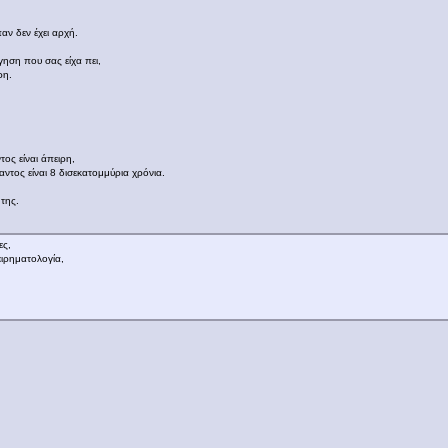
παν δεν έχει αρχή.
γηση που σας είχα πει,
ρη.
,
τος είναι άπειρη,
αντος είναι 8 δισεκατομμύρια χρόνια.
 της.
ες,
ειρηματολογία,