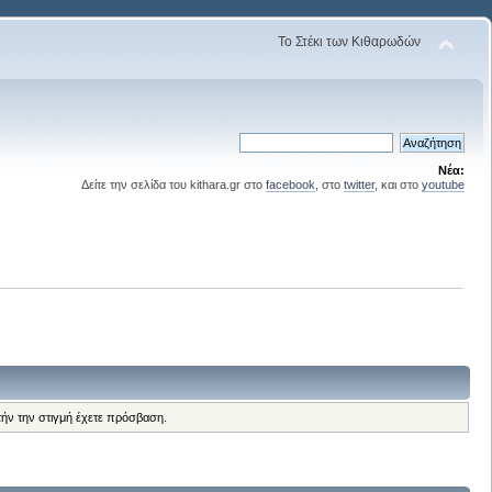
Το Στέκι των Κιθαρωδών
Νέα:
Δείτε την σελίδα του kithara.gr στο
facebook
, στο
twitter
, και στο
youtube
τήν την στιγμή έχετε πρόσβαση.