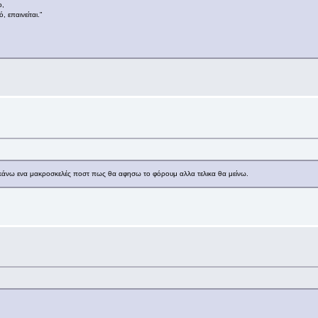
ο,
 επαινείται.”
α κάνω ενα μακροσκελές ποστ πως θα αφησω το φόρουμ αλλα τελικα θα μείνω.