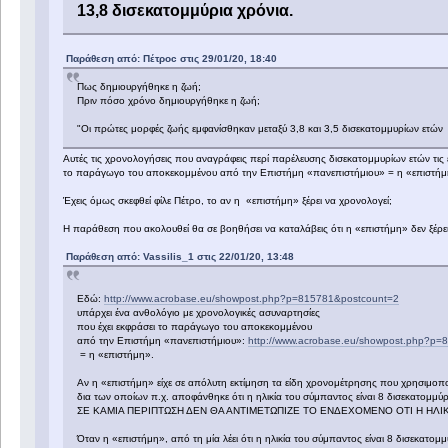
13,8 δισεκατομμύρια χρόνια.
Παράθεση από: Πέτροc στις 29/01/20, 18:40
Πως δημιουργήθηκε η ζωή;
Πριν πόσο χρόνο δημιουργήθηκε η ζωή;
"Οι πρώτες μορφές ζωής εμφανίσθηκαν μεταξύ 3,8 και 3,5 δισεκατομμυρίων ετών
Αυτές τις χρονολογήσεις που αναγράφεις περί παρέλευσης δισεκατομμυρίων ετών τις έ
το παράγωγο του αποκεκομμένου από την Επιστήμη «πανεπιστήμιου» = η «επιστήμ
Έχεις όμως σκεφθεί φίλε Πέτρο, το αν η «επιστήμη» ξέρει να χρονολογεί;
Η παράθεση που ακολουθεί θα σε βοηθήσει να καταλάβεις ότι η «επιστήμη» δεν ξέρει
Παράθεση από: Vassilis_1 στις 22/01/20, 13:48
Εδώ:
http://www.acrobase.eu/showpost.php?p=815781&postcount=2
υπάρχει ένα ανθολόγιο με χρονολογικές ασυναρτησίες
που έχει εκφράσει το παράγωγο του αποκεκομμένου
από την Επιστήμη «πανεπιστήμιου»:
http://www.acrobase.eu/showpost.php?p
= η «επιστήμη».
Αν η «επιστήμη» είχε σε απόλυτη εκτίμηση τα είδη χρονομέτρησης που χρησιμοπο
δια των οποίων π.χ. αποφάνθηκε ότι η ηλικία του σύμπαντος είναι 8 δισεκατομμύρ
ΣΕ ΚΑΜΙΑ ΠΕΡΙΠΤΩΣΗ ΔΕΝ ΘΑ ΑΝΤΙΜΕΤΩΠΙΖΕ ΤΟ ΕΝΔΕΧΟΜΕΝΟ ΟΤΙ Η ΗΛΙΚ
Όταν η «επιστήμη», από τη μία λέει ότι η ηλικία του σύμπαντος είναι 8 δισεκατομμ