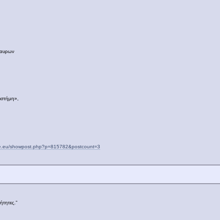
όσαυρων
ιστήμη»,
se.eu/showpost.php?p=815782&postcount=3
ήτητες.”