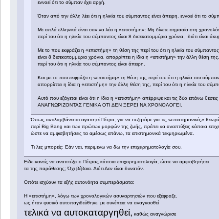
εννοεί ότι το σύμπαν έχει αρχή.
Όταν από την άλλη λέει ότι η ηλικία του σύμπαντος είναι άπειρη, εννοεί ότι το σύμ
Με απλά ελληνικά είναι σαν να λέει η «επιστήμη»: Μη δίνετε σημασία στη χρονολό
περί του ότι η ηλικία του σύμπαντος είναι 8 δισεκατομμύρια χρόνια, διότι είναι άκυ
Με το που εκφράζει η «επιστήμη» τη θέση της περί του ότι η ηλικία του σύμπαντος
είναι 8 δισεκατομμύρια χρόνια, απορρίπτει η ίδια η «επιστήμη» την άλλη θέση της
περί του ότι η ηλικία του σύμπαντος είναι άπειρη.
Και με το που εκφράζει η «επιστήμη» τη θέση της περί του ότι η ηλικία του σύμπαν
απορρίπτει η ίδια η «επιστήμη» την άλλη θέση της, περί του ότι η ηλικία του σύμπ
Αυτό που εξάγεται είναι ότι η ίδια η «επιστήμη» απέρριψε και τις δύο επάνω θέσεις
ΑΝΑΓΝΩΡΙΖΟΝΤΑΣ ΓΕΝΙΚΑ ΟΤΙ ΔΕΝ ΞΕΡΕΙ ΝΑ ΧΡΟΝΟΛΟΓΕΙ.
Όπως αντιλαμβάνεσαι αγαπητέ Πέτρο, για να συζητάμε για τις «επιστημονικές» θεωρί
περί Big Bang και των πρώτων μορφών της ζωής, πρέπει να αναπτύξεις κάποια επιχ
ώστε να αμφισβητήσεις τα αμέσως επάνω, τα επιστημονικά τεκμηριωμένα.
Τι λες μπορείς; Εάν ναι, περιμένω να δω την επιχειρηματολογία σου.
Είδε κανείς να αναπτύξει ο Πέτρος κάποια επιχειρηματολογία, ώστε να αμφισβητήσει
τα της παράθεσης; Όχι βέβαια. Διότι Δεν είναι δυνατόν.
Οπότε ισχύουν τα εξής αυτονόητα συμπεράσματα:
Η «επιστήμη», λόγω των χρονολογικών ασυναρτησιών που εξέφραζε,
ως ήταν φυσικό αυτοπαγιδεύθηκε, με συνέπεια να αναγκασθεί
τελικά να αυτοκαταργηθεί,
καθώς αναγνώρισε