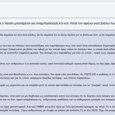
ε ο Vasilis μπανάρεται για σπαμ/πρόκληση κτλ κτλ. Απλά τον αφήνω γιατί βλέπω πω
σημαίνει ότι έτσι είναι κιόλας, β) δε σημαίνει ότι οι άλλοι πρέπει να το βλέπουν έτσι, γ) δε σημαίνε
θέλω σου και τα πιστεύω σου καταλλήγεις στο συμπέρασμα πως όλο αυτό είναι αποτέλεσμα δημιουργία
ώτερο (παρά μόνο με βάση την ηθική με την οποία έχεις ντύσει τα πιστεύω σου, η οποία είναι αδι
τε το ανάποδο συμβαίνει φυσικά. Την άποψή σου παραθέτεις για κάτι το οποίο - παρά τους ισχυρισμ
 πίστη των ανθρώπων ή η απουσία αυτής, γιατί αποτελεί καθαρά προσωπικό θέμα), αν δεν είχες ύ
ής ούτε αντί-Βουδιστής κ.ο.κ. Και επιπλέον, δεν είμαι ούτε αντι-Άθεος. Ας ΠΙΣΤΕΥΕΙ ο καθένας ό,τι θ
ότητας και για το οποίο υπάρχουν δεκάδες απόψεις - και τίποτα παραπάνω.
χεία ως γεγονότα για να στηρίξει αυτό το οποίο έχει επιλέξει να πιστεύει, και τα "στοιχεία" αυτά, δ
σύμπαν, τότε γιατί να μη δεχθούμε ως εναλλακτική αυτού την άποψη ότι το Σύμπαν είναι άπειρο και
αι και τα δύο, αφού υπερβαίνουν τις ανθρώπινες αισθήσεις και τη καθημερινή εμπειρία του πεπερασ
 αν έχεις μεταπτυχιακό. Και εγώ ΗΜΜΥ post-doc είμαι με 7ετή ερευνητική εμπειρία, so what; Το τι πι
αποδειχθεί πολλάκις. Ξέρω ανθρώπους με πτυχία να μιλάνε για επίπεδη Γη εν έτει 2020. Έχω δει μ