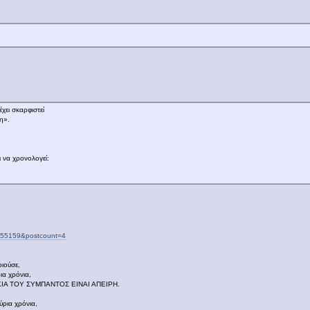
χει σκαρφιστεί
η».
 να χρονολογεί:
=855159&postcount=4
ιούσε,
ια χρόνια,
ΙΑ ΤΟΥ ΣΥΜΠΑΝΤΟΣ ΕΙΝΑΙ ΑΠΕΙΡΗ.
ύρια χρόνια,