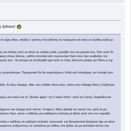
ς ξεδίνετε!
ι ότι έχεις δίκιο, επειδή ο τρόπος που βλέπεις τα πράγματα σε κάνει να νιώθεις καλά με
ς και επίσης αυτό σε κάνει να νιώθεις καλά, μπράβο σου και μαγκιά σου. Όλο αυτό δε
άφορη στους άλλους, καθότι αποτελεί κάτι προσωπικό δικό σου). Δεν κουβαλάς την
ούς σου - δε μπορεί να αποδειχθεί (για αυτό το λόγο άλλωστε μιλάμε για Πίστη κι όχι
φος ινστρούκτορα. Πραγματικά δε θα ασχολιόμουν. Αλλά εσύ πλασάρεις την άποψή σου
έλει, δε δίνω δεκάρα. (Ναι, και η Αθεϊα πίστη είναι, πίστη στην έλλειψη Θεού.) Συζήτηση
υστυχώς για αυτόν και το "βολικό ψέμα" του ("κακή πίστη" κατά τον Σατρ), διαψεύδονται
 άχρονο και υπήρχε από πάντα; Ή αφού ο Θεός έφτιαξε τον εαυτό του, γιατί να μη
μένου. Άρα, κάνει ο καθένας μια αυθαίρετη επιλογή με βάση αυτό που του ταιριάζει.
στεύει ο καθένας σε σοβαρά πολιτικά, κοινωνικά, και θρησκευτικά ζητήματα έχει να κάνει
ορφωμένους ανθρώπους να πιστεύουν με πάθος στα ζώδια. Δε με εκπλήσει τίποτα πια.