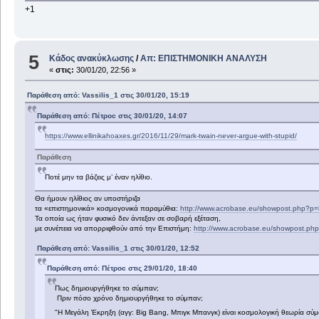
+1
5
Κάδος ανακύκλωσης
/
Απ: ΕΠΙΣΤΗΜΟΝΙΚΗ ΑΝΑΛΥΣΗ
«
στις:
30/01/20, 22:56 »
Παράθεση από: Vassilis_1 στις 30/01/20, 15:19
Παράθεση από: Πέτροc στις 30/01/20, 14:07
https://www.ellinikahoaxes.gr/2016/11/29/mark-twain-never-argue-with-stupid/
Παράθεση
Ποτέ μην τα βάζεις μ’ έναν ηλίθιο.
Θα ήμουν ηλίθιος αν υποστήριζα
τα «επιστημονικά» κοσμογονικά παραμύθια:
http://www.acrobase.eu/showpost.php?p
Τα οποία ως ήταν φυσικό δεν άντεξαν σε σοβαρή εξέταση,
με συνέπεια να απορριφθούν από την Επιστήμη:
http://www.acrobase.eu/showpost.p
Παράθεση από: Vassilis_1 στις 30/01/20, 12:52
Παράθεση από: Πέτροc στις 29/01/20, 18:40
Πως δημιουργήθηκε το σύμπαν;
Πριν πόσο χρόνο δημιουργήθηκε το σύμπαν;
"Η Μεγάλη Έκρηξη (αγγ: Big Bang, Μπιγκ Μπανγκ) είναι κοσμολογική θεωρία σύ