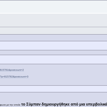
=815781&postcount=2
hp?p=815782&postcount=3
το Σύμπαν δημιουργήθηκε από μια υπερβολικά
μφωνα με την οποία