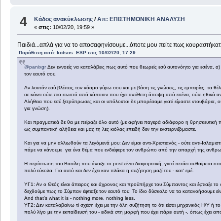
4
Κάδος ανακύκλωσης
/
Απ: ΕΠΙΣΤΗΜΟΝΙΚΗ ΑΝΑΛΥΣΗ
«
στις:
10/02/20, 19:59 »
Παιδιά...απλά για να το αποσαφηνίσουμε...όποτε μου πείτε πως κουραστήκατ
Παράθεση από: kotsos_ESP στις 10/02/20, 17:29
@panixgr
Δεν εννοείς να καταλάβεις πως αυτό που θεωρείς εσύ αυτονόητο για εσένα, α) δε 
τον εαυτό σου.
Αν λοιπόν εσύ βλέπεις τον κόσμο γύρω σου και με βάση τις γνώσεις, τις εμπειρίες, τα 
σε κάνει ούτε πιο σωστό από κάποιον που έχει αντίθετη άποψη από εσένα, ούτε ηθικά αν
Αλήθεια που εσύ ξετρύπρωσες και οι υπόλοιποι δε μπορέσαμε γιατί είμαστε ντουβάρια, ού
για γνώση).
Και πραγματικά δε θα με πείραζε όλο αυτό (με αφήνει παγερά αδιάφορο η θρησκευτική
ως συμπαντική αλήθεια και μας τη λες κιόλας επειδή δεν την ενστερνιζόμαστε.
Και για να μην αλλιωθούν τα λεγόμενά μου: Δεν είμαι αντι-Χριστιανός - ούτε αντι-Ισλαμιστ
πάμε να κάνουμε για ένα θέμα που ενδιέφερε τον ανθρώπο από την απαρχή της ανθρωπ
Η περίπτωση του Βασίλη που άνοιξε το post είναι διαφορετική, γιατί πετάει αυθαίρετα στοι
πολύ εύκολα. Για αυτό και δεν έχει καν πλάκα η συζήτηση μαζί του - κατ' εμέ.
ΥΓ1: Αν ο Θεός είναι άπειρος και άχρονος και προϋπήρχε του Σύμπαντος και έφτιαξε το 
δεχθούμε πως το Σύμπαν έφτιαξε τον εαυτό του; Το ίδιο δύσκολο να τα κατανοήσουμε είν
And that's what it is - nothing more, nothing less.
ΥΓ2: Δεν καταλαβαίνω τί σχέση έχει με την όλη συζήτηση το ότι είσαι μηχανικός Η/Υ ή το
πολύ λίγο με την εκπαίδευσή του - ειδικά στη μορφή που έχει πάρει αυτή -, όπως έχει 