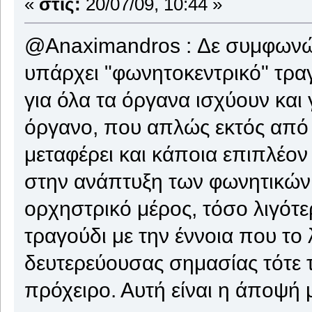
«
στις:
20/07/09, 10:44 »
@Anaximandros : Δε συμφωνώ 
υπάρχει "φωνητοκεντρικό" τραγ
για όλα τα όργανα ισχύουν και γ
όργανο, που απλώς εκτός από 
μεταφέρει και κάποια επιπλέο
στην ανάπτυξη των φωνητικών 
ορχηστρικό μέρος, τόσο λιγότε
τραγούδι με την έννοια που το
δευτερεύουσας σημασίας τότε 
πρόχειρο. Αυτή είναι η άποψή 