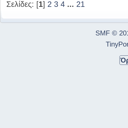
Σελίδες: [
1
]
2
3
4
...
21
SMF © 20
TinyPor
Ό