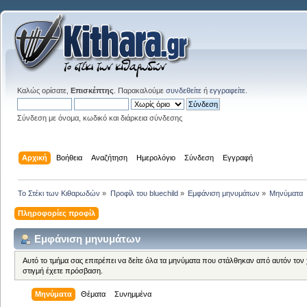
Καλώς ορίσατε,
Επισκέπτης
. Παρακαλούμε
συνδεθείτε
ή
εγγραφείτε
.
Σύνδεση με όνομα, κωδικό και διάρκεια σύνδεσης
Αρχική
Βοήθεια
Αναζήτηση
Ημερολόγιο
Σύνδεση
Εγγραφή
Το Στέκι των Κιθαρωδών
»
Προφίλ του bluechild
»
Εμφάνιση μηνυμάτων
»
Μηνύματα
Πληροφορίες προφίλ
Εμφάνιση μηνυμάτων
Αυτό το τμήμα σας επιτρέπει να δείτε όλα τα μηνύματα που στάλθηκαν από αυτόν τον
στιγμή έχετε πρόσβαση.
Μηνύματα
Θέματα
Συνημμένα