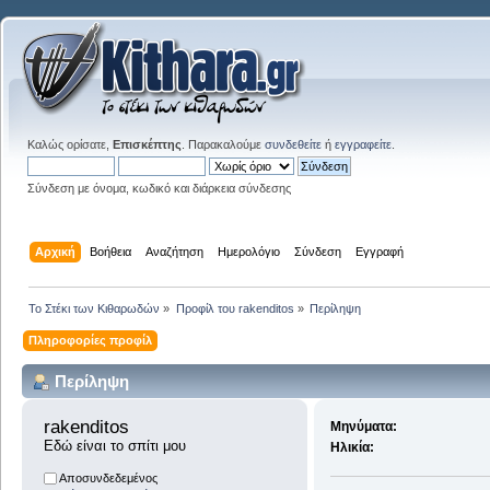
Καλώς ορίσατε,
Επισκέπτης
. Παρακαλούμε
συνδεθείτε
ή
εγγραφείτε
.
Σύνδεση με όνομα, κωδικό και διάρκεια σύνδεσης
Αρχική
Βοήθεια
Αναζήτηση
Ημερολόγιο
Σύνδεση
Εγγραφή
Το Στέκι των Κιθαρωδών
»
Προφίλ του rakenditos
»
Περίληψη
Πληροφορίες προφίλ
Περίληψη
rakenditos 
Μηνύματα:
Εδώ είναι το σπίτι μου
Ηλικία:
Αποσυνδεδεμένος