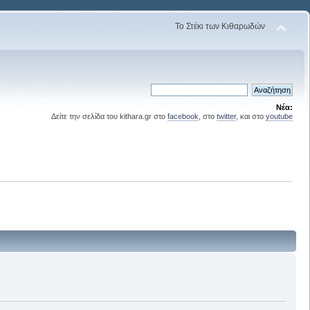
Το Στέκι των Κιθαρωδών
Νέα:
Δείτε την σελίδα του kithara.gr στο
facebook
, στο
twitter
, και στο
youtube