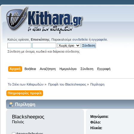
Καλώς ορίσατε,
Επισκέπτης
. Παρακαλούμε
συνδεθείτε
ή
εγγραφείτε
.
Σύνδεση με όνομα, κωδικό και διάρκεια σύνδεσης
Αρχική
Βοήθεια
Αναζήτηση
Ημερολόγιο
Σύνδεση
Εγγραφή
Το Στέκι των Κιθαρωδών
»
Προφίλ του Blacksheepιος
»
Περίληψη
Πληροφορίες προφίλ
Περίληψη
Blacksheepιος 
Μηνύματα:
Παλιός
Φύλο:
Ηλικία:
Αποσυνδεδεμένος