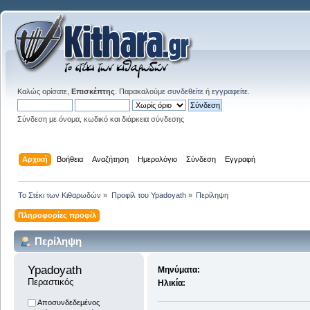
Καλώς ορίσατε,
Επισκέπτης
. Παρακαλούμε
συνδεθείτε
ή
εγγραφείτε
.
Σύνδεση με όνομα, κωδικό και διάρκεια σύνδεσης
Αρχική
Βοήθεια
Αναζήτηση
Ημερολόγιο
Σύνδεση
Εγγραφή
Το Στέκι των Κιθαρωδών
»
Προφίλ του Ypadoyath
»
Περίληψη
Πληροφορίες προφίλ
Περίληψη
Ypadoyath 
Μηνύματα:
Περαστικός
Ηλικία:
Αποσυνδεδεμένος