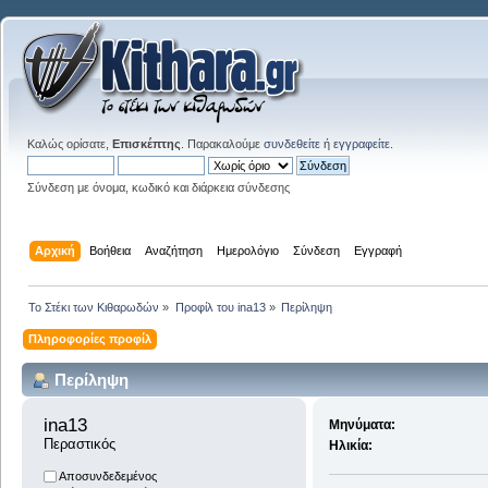
Καλώς ορίσατε,
Επισκέπτης
. Παρακαλούμε
συνδεθείτε
ή
εγγραφείτε
.
Σύνδεση με όνομα, κωδικό και διάρκεια σύνδεσης
Αρχική
Βοήθεια
Αναζήτηση
Ημερολόγιο
Σύνδεση
Εγγραφή
Το Στέκι των Κιθαρωδών
»
Προφίλ του ina13
»
Περίληψη
Πληροφορίες προφίλ
Περίληψη
ina13 
Μηνύματα:
Περαστικός
Ηλικία:
Αποσυνδεδεμένος