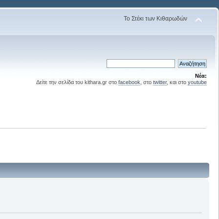
Το Στέκι των Κιθαρωδών
Νέα:
Δείτε την σελίδα του kithara.gr στο
facebook
, στο
twitter
, και στο
youtube