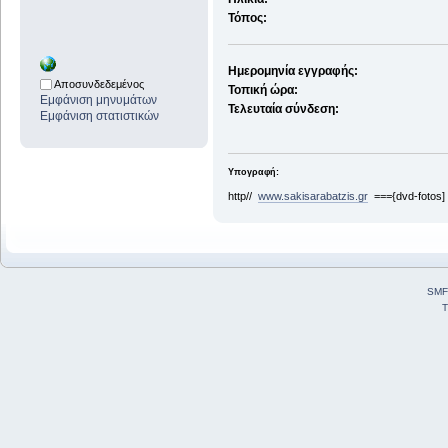
Τόπος:
Ημερομηνία εγγραφής:
Αποσυνδεδεμένος
Τοπική ώρα:
Εμφάνιση μηνυμάτων
Τελευταία σύνδεση:
Εμφάνιση στατιστικών
Υπογραφή:
http//
www.sakisarabatzis.gr
==={dvd-fotos]
SMF
T