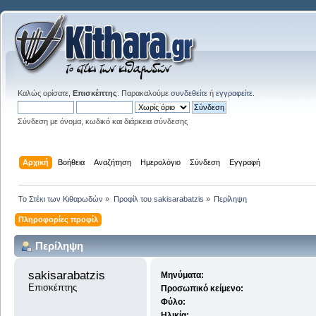
Καλώς ορίσατε,
Επισκέπτης
. Παρακαλούμε
συνδεθείτε
ή
εγγραφείτε
.
Σύνδεση με όνομα, κωδικό και διάρκεια σύνδεσης
Αρχική
Βοήθεια
Αναζήτηση
Ημερολόγιο
Σύνδεση
Εγγραφή
Το Στέκι των Κιθαρωδών
»
Προφίλ του sakisarabatzis
»
Περίληψη
Πληροφορίες προφίλ
Περίληψη
sakisarabatzis 
Μηνύματα:
Επισκέπτης
Προσωπικό κείμενο:
Φύλο:
Ηλικία: