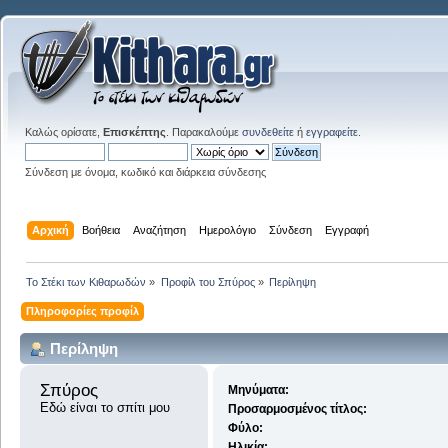
Καλώς ορίσατε,
Επισκέπτης
. Παρακαλούμε
συνδεθείτε
ή
εγγραφείτε
.
Σύνδεση με όνομα, κωδικό και διάρκεια σύνδεσης
Αρχική
Βοήθεια
Αναζήτηση
Ημερολόγιο
Σύνδεση
Εγγραφή
Το Στέκι των Κιθαρωδών
»
Προφίλ του Σπύρος
»
Περίληψη
Πληροφορίες προφίλ
Περίληψη
Σπύρος 
Μηνύματα:
Εδώ είναι το σπίτι μου
Προσαρμοσμένος τίτλος:
Φύλο:
Ηλικία: