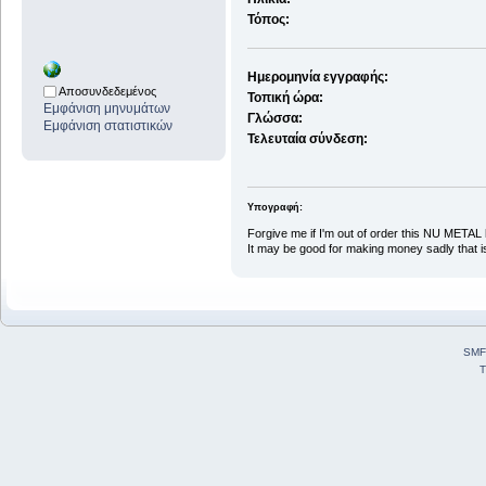
Τόπος:
Ημερομηνία εγγραφής:
Αποσυνδεδεμένος
Τοπική ώρα:
Εμφάνιση μηνυμάτων
Γλώσσα:
Εμφάνιση στατιστικών
Τελευταία σύνδεση:
Υπογραφή:
Forgive me if I'm out of order this NU METAL 
It may be good for making money sadly that i
SMF
T